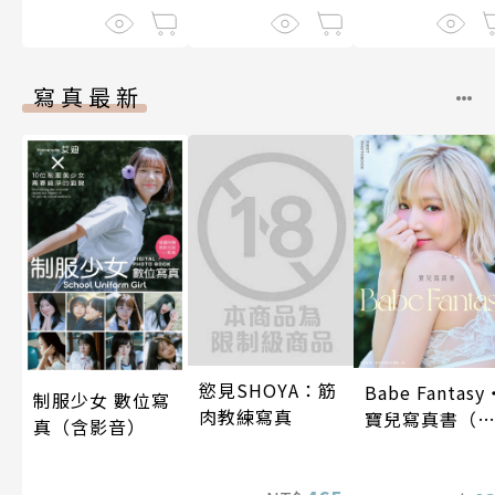
寫真最新
慾見SHOYA：筋
Babe Fantasy
制服少女 數位寫
肉教練寫真
寶兒寫真書（
真（含影音）
贈多張未公開
片）