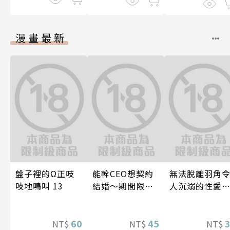
漫畫最新
盤子裡的Ω正吱
能幹CEO想契約
無法脫離羽角
吱地鳴叫 13
結婚～期間限定
人沉溺的性愛
夢幻老公～ 05
與契合度最高
後輩度過香汗
60
45
漓的夜晚(第7話
NT$
NT$
NT$