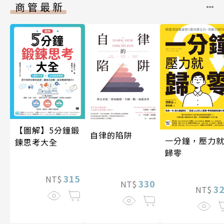
商管最新
【圖解】5分鐘鍛
自律的陷阱
一分鐘，壓力
鍊思考大全
歸零
315
NT$
330
NT$
3
NT$