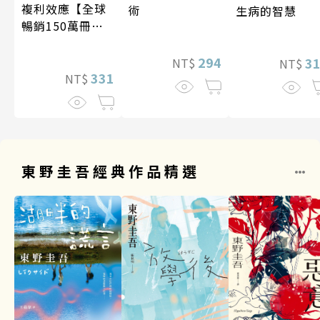
複利效應【全球
術
生病的智慧
暢銷150萬冊・
經典新修版】
294
3
NT$
NT$
331
NT$
東野圭吾經典作品精選