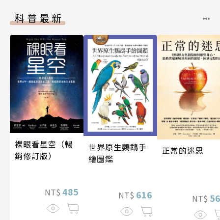
科普最新
裸眼看星空（暢
世界原生鸚鵡手
正常的迷思
銷修訂版）
繪圖鑑
485
NT$
616
NT$
5
NT$