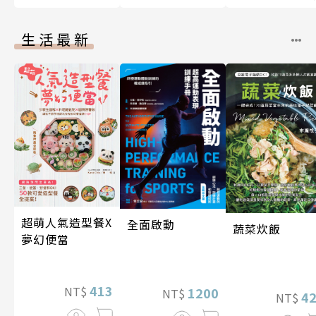
生活最新
超萌人氣造型餐X
全面啟動
蔬菜炊飯
夢幻便當
413
NT$
1200
NT$
4
NT$