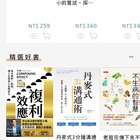
小的嘗試，探索
人生的無限可能
259
360
3
NT$
NT$
NT$
精選好書
丹麥式3分鐘溝通
老祖宗傳下來