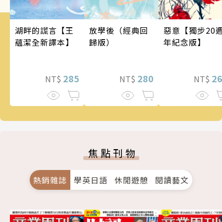
惡意【獨步20
湖畔的謊言【王
放學後（經典回
年紀念版】
蘊潔全新譯本】
歸版）
2
285
280
NT$
NT$
NT$
焦點刊物
熱銷雜誌
學英日語
休閒遊憩
閱讀藝文