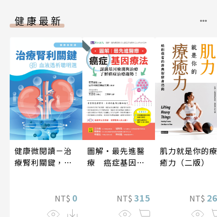
健康最新
健康微閱讀－治
肌力就是你的
圖解‧最先進醫
療腎利關鍵，血
癒力（二版）
療 癌症基因療
液透析聰明選
法
0
2
315
NT$
NT$
NT$