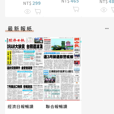
465
NT$
4
NT$
299
NT$
最新報紙
經濟日報暢讀
聯合報暢讀