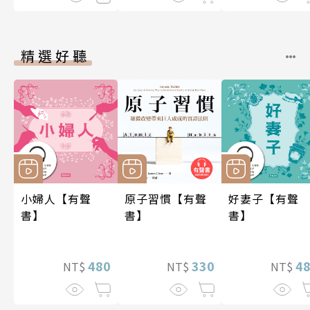
精選好聽
小婦人【有聲
原子習慣【有聲
好妻子【有聲
書】
書】
書】
480
330
4
NT$
NT$
NT$