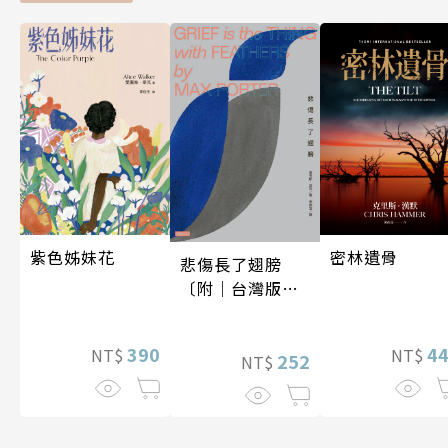
密林遺骨
紫色姊妹花
悲傷長了翅膀
〔附｜台灣版獨
家授權作者手寫
問候印簽〕
4
390
NT$
NT$
252
NT$