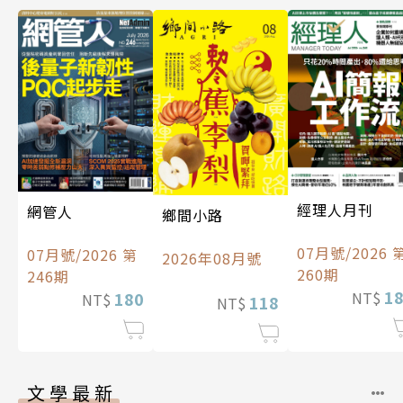
經理人月刊
網管人
鄉間小路
07月號/2026 
07月號/2026 第
2026年08月號
260期
246期
1
180
NT$
NT$
118
NT$
文學最新