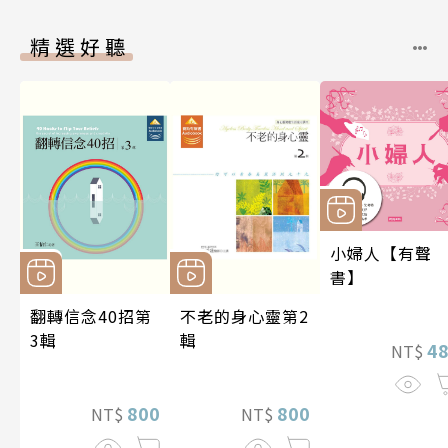
精選好聽
小婦人【有聲
書】
翻轉信念40招第
不老的身心靈第2
3輯
輯
4
NT$
800
800
NT$
NT$