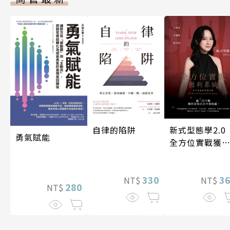
自律的陷阱
新式型態學2.
勇氣賦能
全方位實戰獲
系統
330
3
NT$
NT$
280
NT$