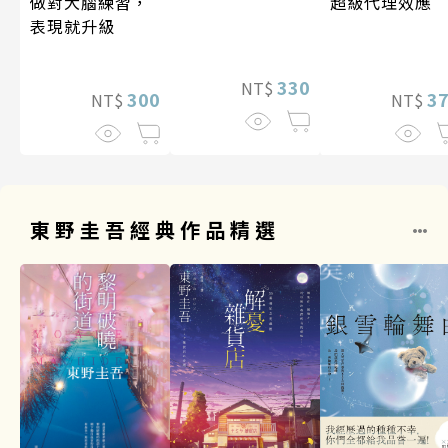
做對大腦練習，
超級代理效應
表現就升級
330
NT$
300
3
NT$
NT$
東野圭吾經典作品精選