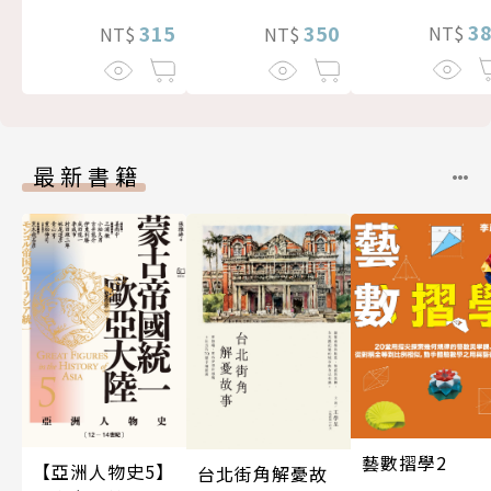
3
315
350
NT$
NT$
NT$
最新書籍
藝數摺學2
【亞洲人物史5】
台北街角解憂故