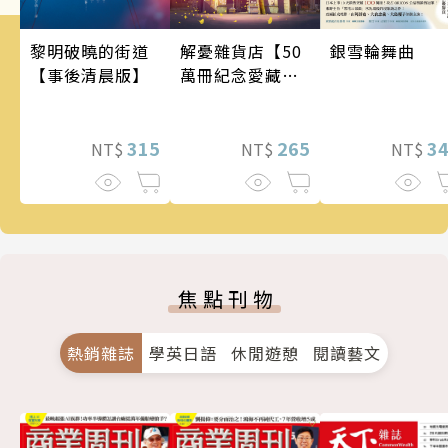
銀雪輪舞曲
黎明破曉的街道
解憂雜貨店【50
【事後清晨版】
萬冊紀念愛藏
版】
3
315
265
NT$
NT$
NT$
焦點刊物
熱銷雜誌
學英日語
休閒遊憩
閱讀藝文