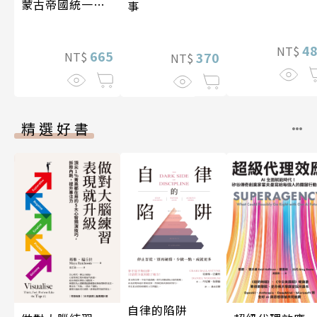
蒙古帝國統一歐
事
亞大陸〔12—14
世紀〕
4
NT$
665
370
NT$
NT$
精選好書
自律的陷阱