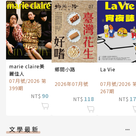
marie claire美
La Vie
鄉間小路
麗佳人
07月號/2026 第
07月號/2026 
2026年07月號
399期
267期
90
NT$
1
118
NT$
NT$
文學最新