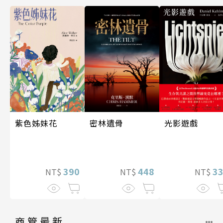
光影遊戲
密林遺骨
紫色姊妹花
3
448
390
NT$
NT$
NT$
商管最新