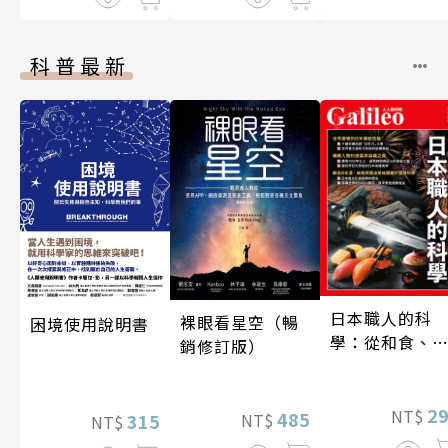
科普最新
日本職人的科
裸眼看星空（暢
困境使用說明書
學：從和食、
銷修訂版）
酒到名刀，用
學揭開日本職
技藝的祕密 人
2
NT$
485
NT$
315
NT$
伽利略45