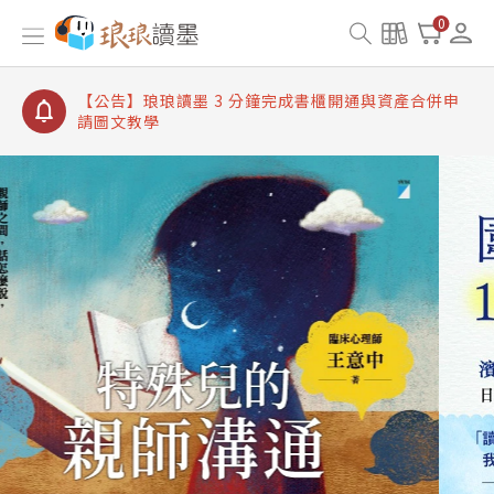
【公告】琅琅讀墨書櫃開通常見問題
0
【公告】琅琅讀墨 3 分鐘完成書櫃開通與資產合併申
請圖文教學
【公告】琅琅書店服務升級重要說明及資產合併結果
查詢
【公告】琅琅讀墨數位閱讀資產合併與書櫃開通申請