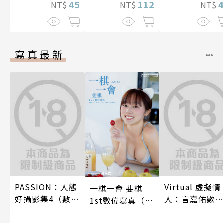
45
112
就不會再孤單!?
NT$
NT$
NT$
～ 35
寫真最新
PASSION：人態
Virtual 虛擬情
一棋一會 斐棋
好攝影集4（數位
人：言嘉佑數
1st數位寫真（含
特別版）
寫真
影音）