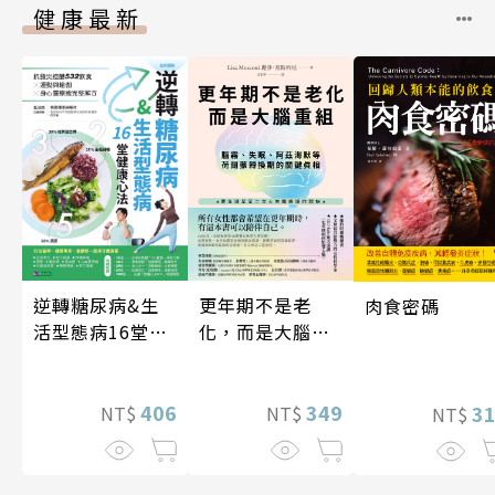
健康最新
逆轉糖尿病&生
更年期不是老
肉食密碼
活型態病16堂健
化，而是大腦重
康心法
組
406
349
3
NT$
NT$
NT$