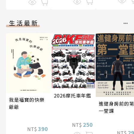
生活最新
2026摩托車年鑑
我是福寶的快樂
進健身房前的
爺爺
一堂課
250
NT$
390
NT$
2
NT$