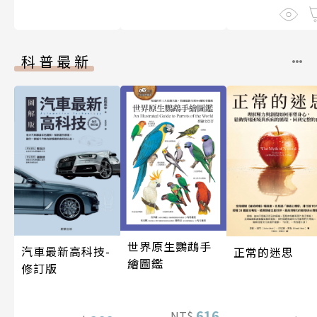
科普最新
世界原生鸚鵡手
汽車最新高科技-
正常的迷思
繪圖鑑
修訂版
616
NT$