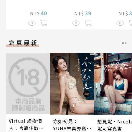
金術師於500年
39
40
後的世界甦醒
NT$
NT$
NT$
藉由製作藥水
捧為聖女大人
第8話
寫真最新
Virtual 虛擬情
亦如初見：
想見妮‧Nicol
人：言嘉佑數位
YUNA林真亦寫
妮可寫真書