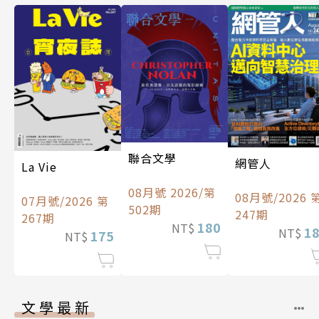
聯合文學
網管人
La Vie
08月號 2026/第
08月號/2026 
07月號/2026 第
502期
247期
267期
180
NT$
1
NT$
175
NT$
文學最新