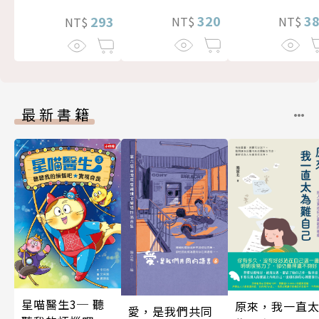
320
3
293
NT$
NT$
NT$
最新書籍
星喵醫生3─ 聽
原來，我一直
愛，是我們共同