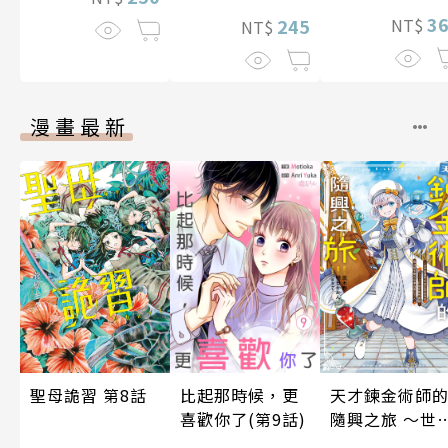
3
245
NT$
NT$
漫畫最新
比起那時候，更
聖母詭習 第8話
天才鍊金術師
喜歡你了(第9話)
隨興之旅 ～世
最優秀前宮廷