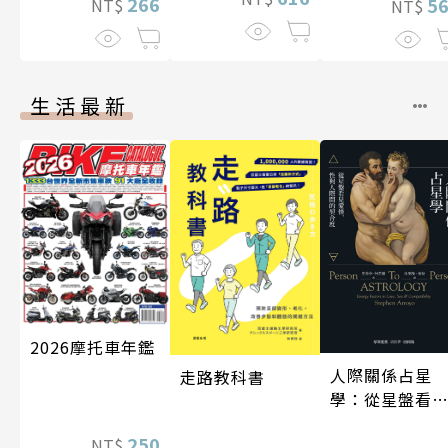
266
5
NT$
NT$
生活最新
2026摩托車年鑑
人際關係占星
走路教科書
學：從星盤看
愛情、性與人
250
NT$
間的契合度