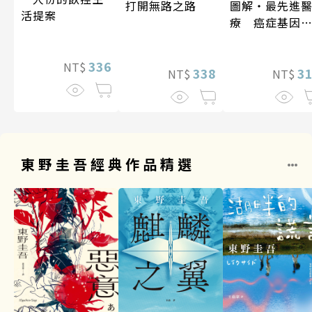
打開無路之路
圖解‧最先進
活提案
療 癌症基因
法
336
NT$
338
3
NT$
NT$
東野圭吾經典作品精選