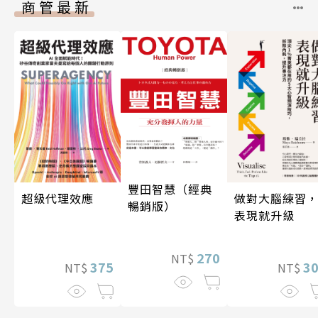
商管最新
豐田智慧（經典
超級代理效應
做對大腦練習
暢銷版）
表現就升級
270
NT$
375
3
NT$
NT$