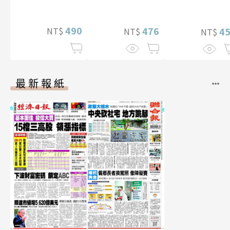
寫真
真【數位典藏豪
華增量版】
490
476
NT$
4
NT$
NT$
最新報紙