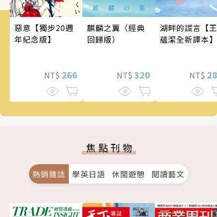
麒麟之翼（經典
惡意【獨步20週
湖畔的謊言【
回歸版）
年紀念版】
蘊潔全新譯本
320
266
2
NT$
NT$
NT$
焦點刊物
熱銷雜誌
學英日語
休閒遊憩
閱讀藝文