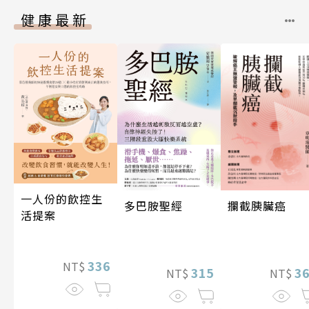
健康最新
一人份的飲控生
攔截胰臟癌
多巴胺聖經
活提案
336
NT$
3
315
NT$
NT$