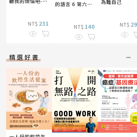
聽我的煩惱吧-實
為難自己
的語言 6 第六屆
現自我
台灣房屋親情文
學獎作品合集
231
NT$
2
NT$
140
NT$
精選好書
一人份的飲控生