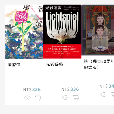
筷（獨步20周
光影遊戲
壞習慣
紀念版）
3
NT$
336
336
NT$
NT$