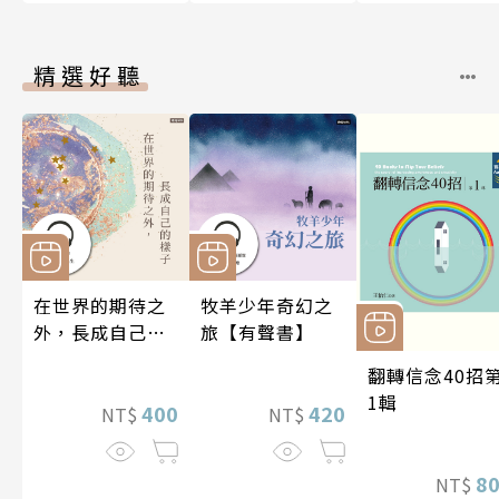
精選好聽
在世界的期待之
牧羊少年奇幻之
外，長成自己的
旅【有聲書】
樣子【有聲書】
翻轉信念40招
1輯
400
420
NT$
NT$
8
NT$