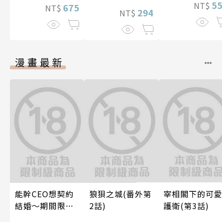
5
NT$
675
NT$
294
NT$
漫畫最新
能幹CEO想契約
狼狽之城(番外第
宰相閣下的可
結婚～期間限定
2話)
護衛(第3話)
夢幻老公～ 05