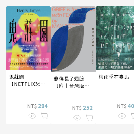
梅雨季在臺北
鬼莊園
悲傷長了翅膀
【NETFLIX恐怖
〔附｜台灣版獨
神劇經典原著】
家授權作者手寫
問候印簽〕
4
294
NT$
NT$
252
NT$