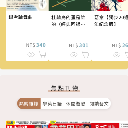
銀雪輪舞曲
惡意【獨步20
杜鵑鳥的蛋是誰
年紀念版】
的（經典回歸
版）
340
2
301
NT$
NT$
NT$
焦點刊物
熱銷雜誌
學英日語
休閒遊憩
閱讀藝文