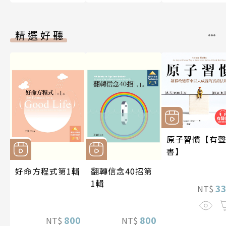
精選好聽
原子習慣【有
書】
好命方程式第1輯
翻轉信念40招第
1輯
3
NT$
800
800
NT$
NT$