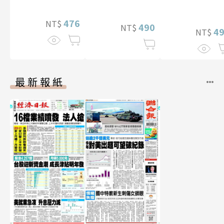
特別版）
李雅英1st台灣
性紙上電影系
476
NT$
490
NT$
數位版
4
NT$
最新報紙