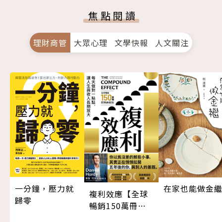
焦點閱讀
理財商管
大眾心理
文學快報
人文關注
一分鐘，壓力就
在家也能做金
複利效應【全球
歸零
暢銷150萬冊・
經典新修版】