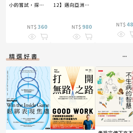
小的嘗試，探索
12】邁向亞洲世
人生的無限可能
紀〔20—21世
紀〕
4
NT$
360
980
NT$
NT$
精選好書
老祖宗傳下來