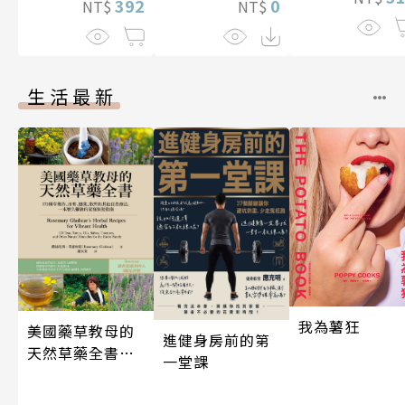
0
392
NT$
NT$
生活最新
我為薯狂
美國藥草教母的
進健身房前的第
天然草藥全書
一堂課
（二版）