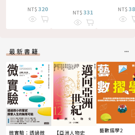
320
3
NT$
NT$
331
NT$
最新書籍
藝數摺學2
微實驗：透過微
【亞洲人物史