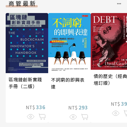
商管最新
債的歷史（經
區塊鏈創新實踐
不詞窮的即興表
增訂版）
手冊（二版）
達
3
NT$
336
293
NT$
NT$