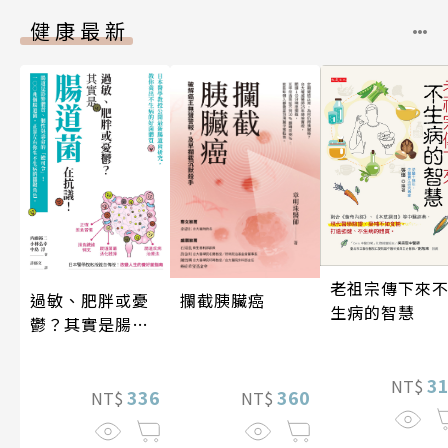
健康最新
老祖宗傳下來
攔截胰臟癌
過敏、肥胖或憂
生病的智慧
鬱？其實是腸道
菌在抗議！
3
NT$
360
336
NT$
NT$