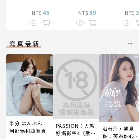
45
39
NT$
NT$
NT$
寫真最新
半分 はんぶん：
PASSION：人態
沿著海，遇見
阿部瑪利亞寫真
好攝影集4（數位
你：英為你心