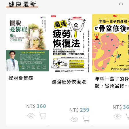
健康最新
擺脫憂鬱症
年輕一輩子的
最強疲勞恢復法
體，從骨盆修
開始：透過「
吸法×伸展×
360
NT$
動」，遠離小
3
NT$
259
NT$
凸出、肩頸僵
硬、慢性疼痛