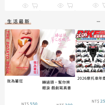
生活最新
2026摩托車年
我為薯狂
轉過頭，幫你擦
眼淚 戲劇寫真書
2
NT$
550
NT$
300