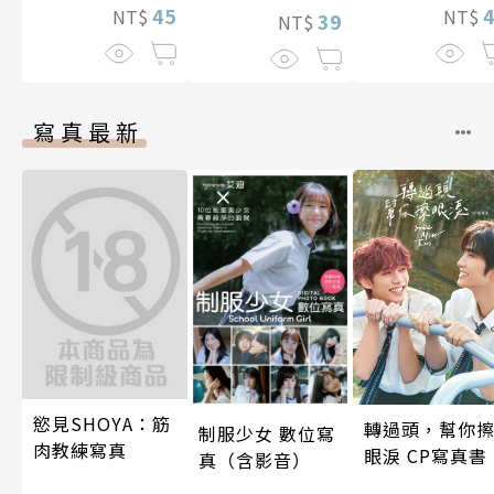
45
NT$
NT$
39
NT$
寫真最新
慾見SHOYA：筋
轉過頭，幫你
制服少女 數位寫
肉教練寫真
眼淚 CP寫真書
真（含影音）