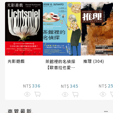
光影遊戲
推理 (304)
茶館裡的名偵探
【歐普拉也愛！
引爆國際說書網
紅數十萬則好評
336
2
《茶館裡的嫌疑
345
NT$
NT$
NT$
人》續作】
商管最新