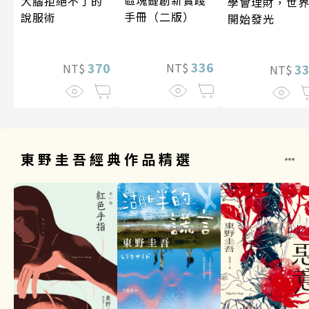
大腦拒絕不了的
學會理財，世
手冊（二版）
說服術
開始發光
336
370
NT$
3
NT$
NT$
東野圭吾經典作品精選