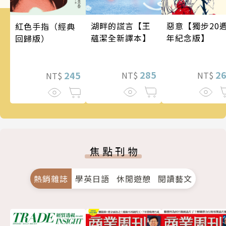
惡意【獨步20
湖畔的謊言【王
紅色手指（經典
年紀念版】
蘊潔全新譯本】
回歸版）
2
285
245
NT$
NT$
NT$
焦點刊物
熱銷雜誌
學英日語
休閒遊憩
閱讀藝文