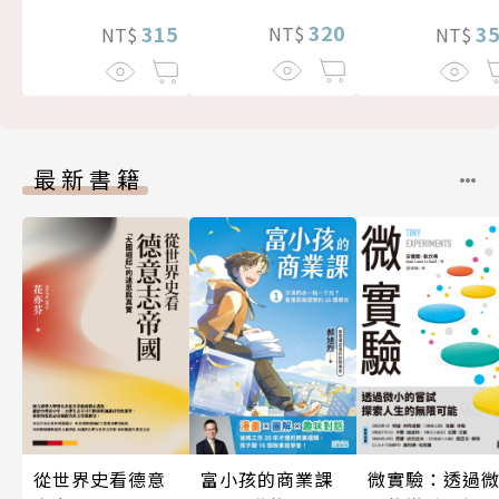
320
3
315
NT$
NT$
NT$
最新書籍
從世界史看德意
富小孩的商業課
微實驗：透過