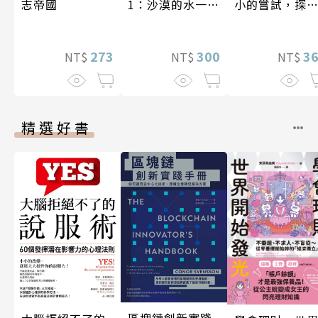
志帝國
1：沙漠的水一瓶
小的嘗試，探
一千元？看懂商
人生的無限可
業經營的16個模
273
式
300
3
NT$
NT$
NT$
精選好書
區塊鏈創新實踐