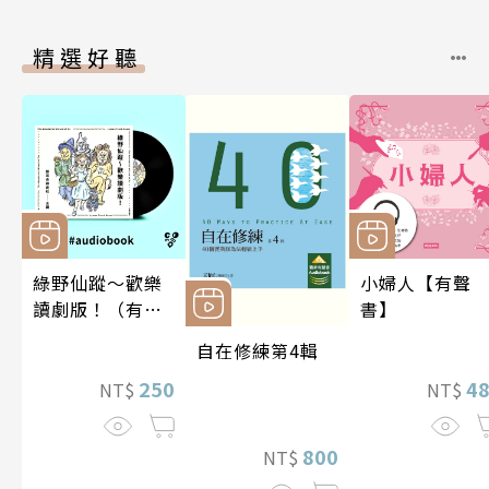
精選好聽
綠野仙蹤～歡樂
小婦人【有聲
讀劇版！（有聲
書】
書）
自在修練第4輯
250
4
NT$
NT$
800
NT$