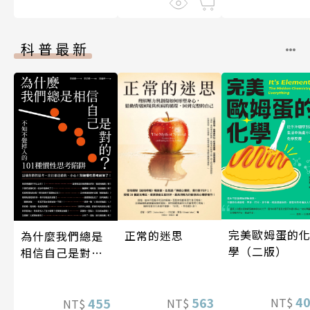
科普最新
完美歐姆蛋的
正常的迷思
為什麼我們總是
學（二版）
相信自己是對
的？（四版）
4
563
NT$
455
NT$
NT$