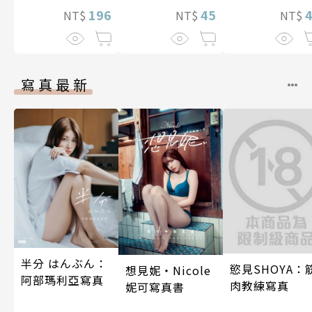
196
45
NT$
NT$
NT$
寫真最新
半分 はんぶん：
慾見SHOYA：
想見妮‧Nicole
阿部瑪利亞寫真
肉教練寫真
妮可寫真書