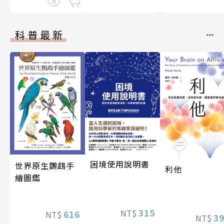
科普最新
困境使用說明書
世界原生鸚鵡手
利他
繪圖鑑
315
NT$
616
NT$
3
NT$