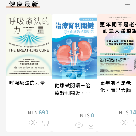
健康最新
更年期不是老
呼吸療法的力量
健康微閱讀－治
化，而是大腦
療腎利關鍵，血
組
液透析聰明選
3
690
NT$
NT$
0
NT$