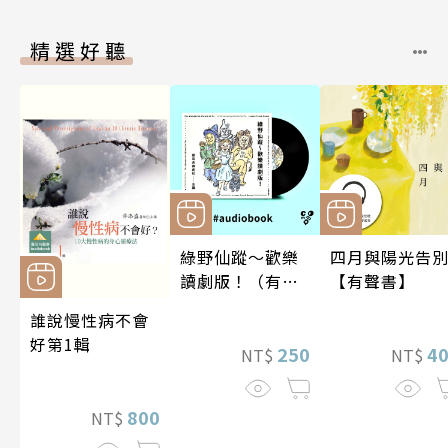
精選好聽
綠野仙蹤～歡樂
四月與陽光告
讀劇版！（有聲
【有聲書】
書）
誰說慢性病不會
好第1輯
250
4
NT$
NT$
800
NT$