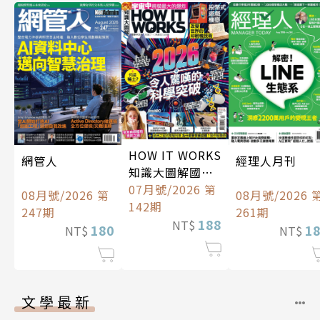
HOW IT WORKS
經理人月刊
網管人
知識大圖解國際
中文版
07月號/2026 第
08月號/2026 
08月號/2026 第
142期
261期
247期
188
NT$
1
180
NT$
NT$
文學最新