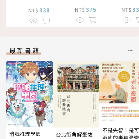
375
3
338
NT$
NT$
NT$
最新書籍
不是失智！是
暗號推理學園
台北街角解憂故
治癒的老年憂