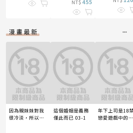
455
NT$
漫畫最新
因為親妹妹對我
這個婚姻是義務
年下上司是18
很冷淡，所以只
僅此而已 03-1
戀愛遊戲中的
好內射她的好朋
推！？ 10
友(全)