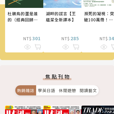
瀕死的凝視：
湖畔的謊言【王
杜鵑鳥的蛋是誰
破100萬冊！這
蘊潔全新譯本】
的（經典回歸
次的東野圭吾
版）
惡劣！瘋到極
的情慾與驚悚
3
285
301
NT$
NT$
NT$
焦點刊物
熱銷雜誌
學英日語
休閒遊憩
閱讀藝文