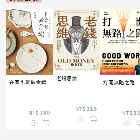
老錢思維
在家也能做金繼
打開無路之路
315
NT$
380
3
NT$
NT$