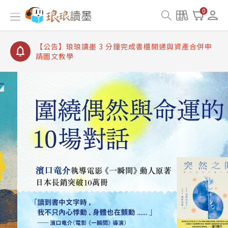
【公告】琅琅讀墨書櫃開通常見問題
0
【公告】琅琅讀墨 3 分鐘完成書櫃開通與資產合併申
請圖文教學
【公告】琅琅書店服務升級重要說明及資產合併結果
查詢
【公告】琅琅讀墨數位閱讀資產合併與書櫃開通申請