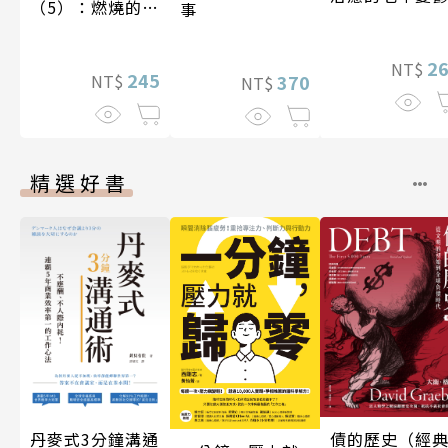
（5）：燃燒的寶
事
石島
2
NT$
245
NT$
370
NT$
精選好書
丹麥式3分鐘溝通
債的歷史（經