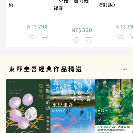
一分鐘，壓力就
術
增訂版）
歸零
294
3
NT$
NT$
320
NT$
東野圭吾經典作品精選