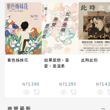
如果是戀，是
紫色姊妹花
此時此刻
愛，是溫柔
295
390
4
NT$
NT$
NT$
商管最新