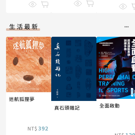
生活最新
迷航狐狸夢
全面啟動
真石頭雜記
392
NT$
12
NT$