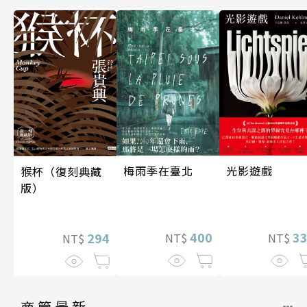
光影遊戲
梅雨季在臺北
猴杯（復刻典藏
版）
3
400
294
NT$
NT$
NT$
商管最新