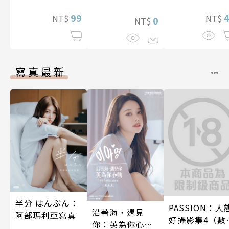
想到天差地遠
照顧人(第3話)
99
兩人是甜蜜的
NT$
NT$
0
NT$
在進行式～ 04
寫真最新
半分 はんぶん：
PASSION：人
沿著海，遇見
阿部瑪利亞寫真
好攝影集4（數
你：英為你心動