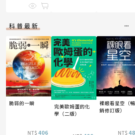
科普最新
脆弱的一瞬
裸眼看星空（
完美歐姆蛋的化
銷修訂版）
學（二版）
406
4
NT$
NT$