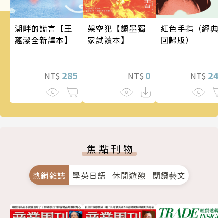
架空犯【讀墨獨
湖畔的謊言【王
紅色手指（經
家試讀本】
蘊潔全新譯本】
回歸版）
0
285
2
NT$
NT$
NT$
焦點刊物
熱銷雜誌
學英日語
休閒遊憩
閱讀藝文