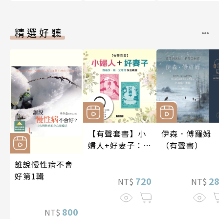
精選好聽
【有聲套書】小
伊森．傅羅姆
婦人+好妻子：路
（有聲書）
易莎．梅．艾考
誰說慢性病不會
特作品精選
好第1輯
720
2
NT$
NT$
800
NT$