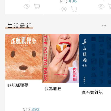
406
NT$
生活最新
迷航狐狸夢
我為薯狂
真石頭雜記
392
NT$