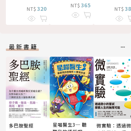
365
NT$
320
3
NT$
NT$
最新書籍
星喵醫生3─ 聽
微實驗：透過
多巴胺聖經