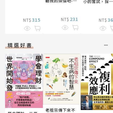
聽我的煩惱吧-實
小的嘗試，探
現自我
人生的無限可
231
NT$
3
315
NT$
NT$
精選好書
老祖宗傳下來不