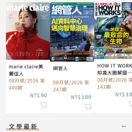
HOW IT WOR
marie claire美
網管人
知識大圖解國
麗佳人
中文版
08月號/2026 
08月號/2026 第
08月號/2026 第
143期
400期
247期
1
NT$
90
NT$
180
NT$
文學最新