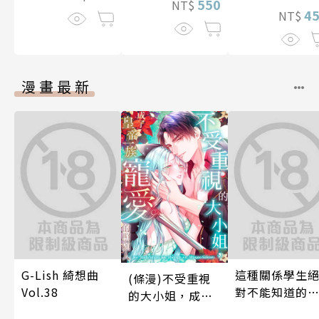
550
NT$
4
NT$
漫畫最新
G-Lish 綺想曲
這種關係學生
(條漫)不受重視
Vol.38
對不能知道的
的大小姐，成了
唷！～作夢也
皇帝一族寵愛的