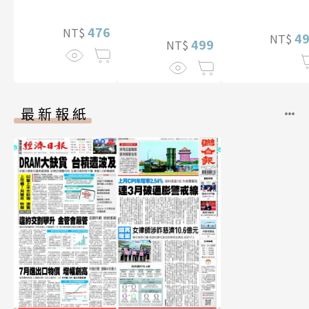
特別版）
李雅英1st台灣感
性紙上電影系列
476
NT$
4
NT$
數位版
499
NT$
最新報紙