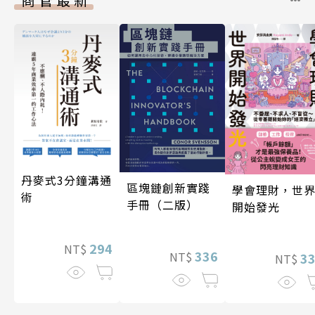
丹麥式3分鐘溝通
區塊鏈創新實踐
學會理財，世
術
手冊（二版）
開始發光
294
NT$
336
NT$
3
NT$