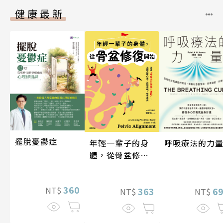
健康最新
擺脫憂鬱症
年輕一輩子的身
呼吸療法的力
體，從骨盆修復
開始：透過「呼
吸法×伸展×運
360
NT$
動」，遠離小腹
363
6
NT$
NT$
凸出、肩頸僵
硬、慢性疼痛