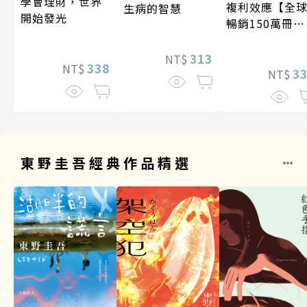
學會理財，世界
複利效應【全
生病的智慧
開始發光
暢銷150萬冊・
經典新修版】
313
NT$
338
NT$
3
NT$
東野圭吾經典作品精選