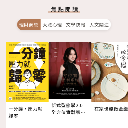
焦點閱讀
理財商管
大眾心理
文學快報
人文關注
新式型態學2.0
一分鐘，壓力就
在家也能做金
全方位實戰獲利
歸零
系統