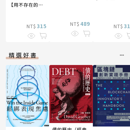
【用不存在的
愛，治癒存在的
孤獨】
489
NT$
315
3
NT$
NT$
精選好書
債的歷史（經典