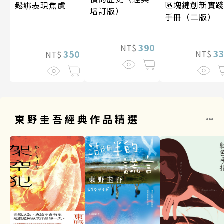
區塊鏈創新實
鬆綁表現焦慮
增訂版）
手冊（二版）
390
NT$
3
350
NT$
NT$
東野圭吾經典作品精選