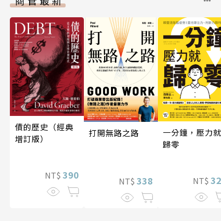
商管最新
債的歷史（經典
一分鐘，壓力
打開無路之路
增訂版）
歸零
390
NT$
3
338
NT$
NT$