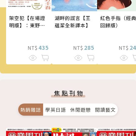
架空犯【在場證
湖畔的謊言【王
紅色手指（經
明版】：東野圭
蘊潔全新譯本】
回歸版）
吾出道40週年紀
念！《天鵝與蝙
蝠》系列重磅新
435
285
2
NT$
NT$
NT$
作！
焦點刊物
熱銷雜誌
學英日語
休閒遊憩
閱讀藝文