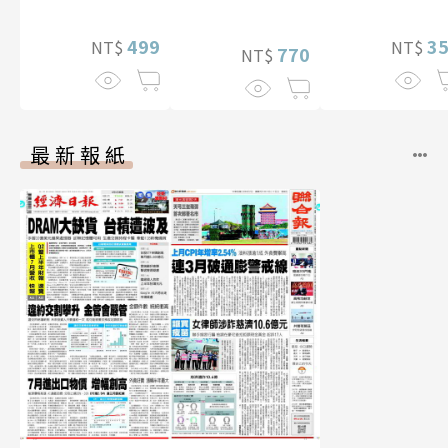
性紙上電影系列
數位版
499
3
NT$
NT$
770
NT$
最新報紙