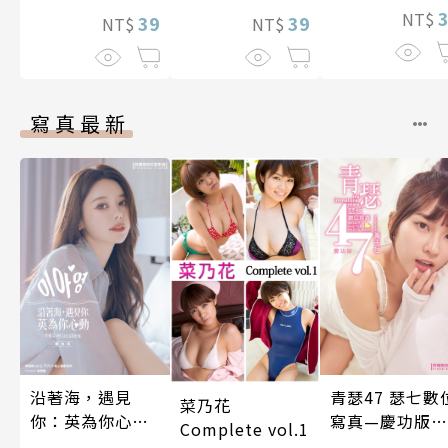
NT$
39
39
NT$
NT$
寫真最新
沿著海，遇見
青瑟47 瑟七數
菜乃花
你：英為你心動
寫真—慶功版
Complete vol.1
李雅英1st台灣感
（含影音）