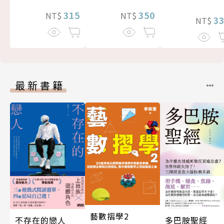
350
315
NT$
NT$
3
NT$
最新書籍
藝數摺學2
不存在的戀人
多巴胺聖經