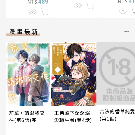
4
489
NT$
NT$
漫畫最新
合法的香草純
前輩，請跟我交
王弟殿下深深溺
(第1話)
往(第6話)完
愛轉生者(第4話)