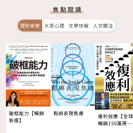
焦點閱讀
理財商管
大眾心理
文學快報
人文關注
鬆綁表現焦慮
破框能力【暢銷
複利效應【全
新版】
暢銷150萬冊・
經典新修版】