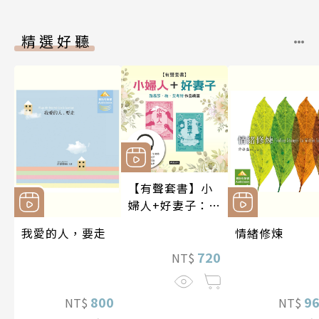
精選好聽
【有聲套書】小
婦人+好妻子：路
易莎．梅．艾考
我愛的人，要走
情緒修煉
特作品精選
720
NT$
800
9
NT$
NT$