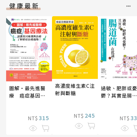
健康最新
高濃度維生素C注
圖解‧最先進醫
過敏、肥胖或
射與斷糖
療 癌症基因療
鬱？其實是腸
法
菌在抗議！
245
NT$
315
3
NT$
NT$