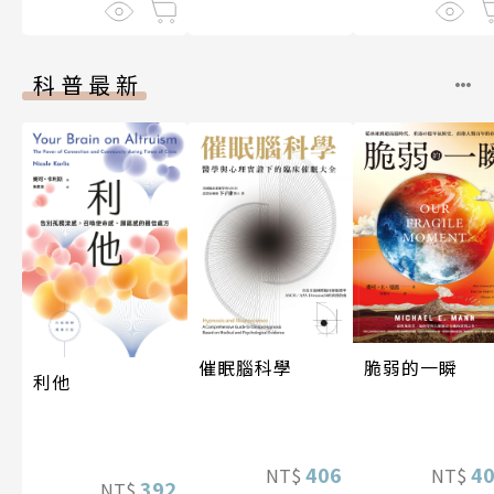
科普最新
催眠腦科學
脆弱的一瞬
利他
406
4
NT$
NT$
392
NT$