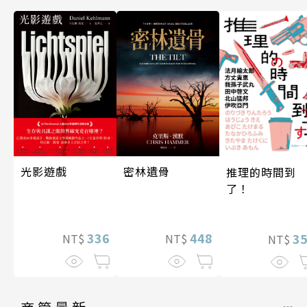
光影遊戲
密林遺骨
推理的時間到
了！
336
448
3
NT$
NT$
NT$