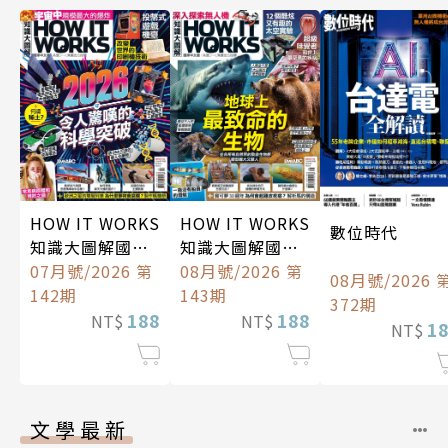
HOW IT WORKS
HOW IT WORKS
數位時代
知識大圖解國際
知識大圖解國際
中文版
07月號/2026 第
中文版
08月號/2026 第
08月號/2026 
142期
143期
372期
188
188
NT$
NT$
1
NT$
文學最新