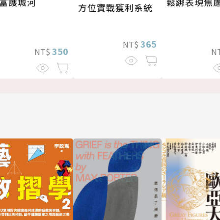
鬆綁表現焦
富護城河
方位實戰獲利系統
365
NT$
350
N
NT$