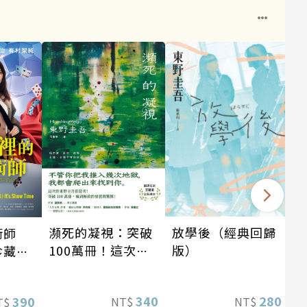
瀕死的凝視：突破
放學後（經典回歸
術師
100萬冊！這次的
版）
珍藏
東野圭吾很惡劣！
瘋到極致的情慾與
340
280
390
NT$
NT$
T$
驚悚！