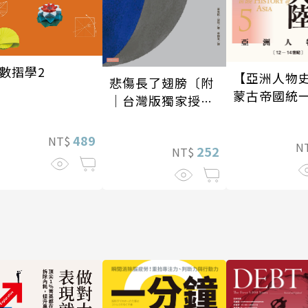
數摺學2
【亞洲人物史
悲傷長了翅膀〔附
蒙古帝國統
｜台灣版獨家授權
大陸〔12—1
作者手寫問候印
紀〕
簽〕
489
NT$
N
252
NT$