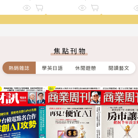
焦點刊物
熱銷雜誌
學英日語
休閒遊憩
閱讀藝文