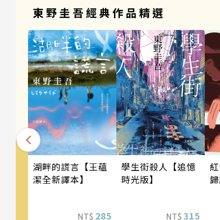
東野圭吾經典作品精選
學生街殺人【追憶
湖畔的謊言【王蘊
紅
時光版】
潔全新譯本】
歸
315
285
NT$
NT$