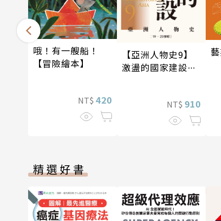
哦！有一艘船！
藝
【亞洲人物史9】
【冒險繪本】
激盪的國家建設
〔19—20世紀〕
420
NT$
910
NT$
精選好書