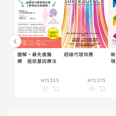
超級代理效應
做
圖解‧最先進醫
現
療 癌症基因療法
375
315
NT$
NT$