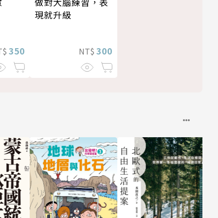
做對大腦練習，表
慮
現就升級
300
350
NT$
T$