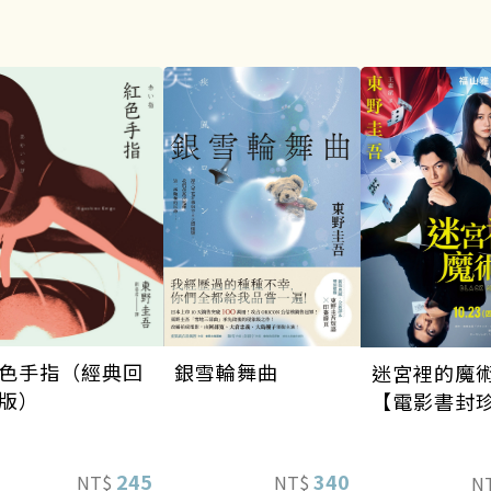
銀雪輪舞曲
色手指（經典回
迷宮裡的魔
版）
【電影書封
版】
340
245
NT$
NT$
N