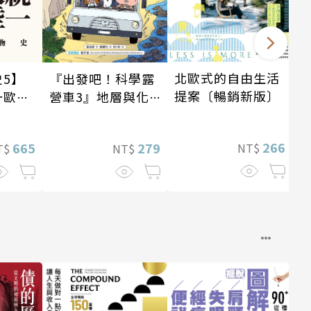
北歐式的自由生活
5】
『出發吧！科學露
提案〔暢銷新版〕
一歐亞
營車3』地層與化
4世
石篇
266
665
279
NT$
T$
NT$