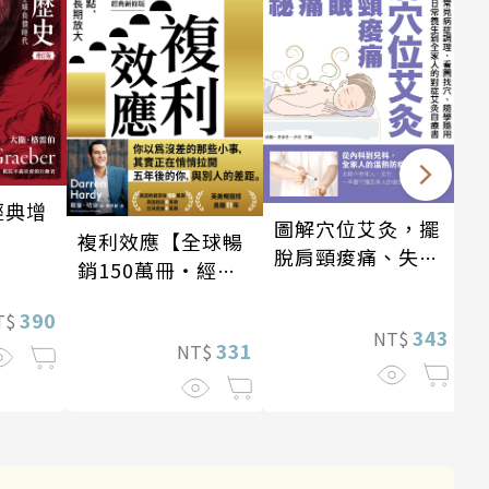
經典增
圖解穴位艾灸，擺
複利效應【全球暢
脫肩頸痠痛、失
銷150萬冊・經典
眠、經痛和便祕
新修版】
390
T$
343
NT$
331
NT$