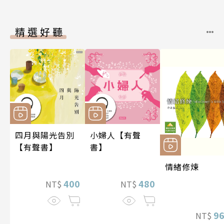
精選好聽
四月與陽光告別
小婦人【有聲
【有聲書】
書】
情緒修煉
400
480
NT$
NT$
9
NT$