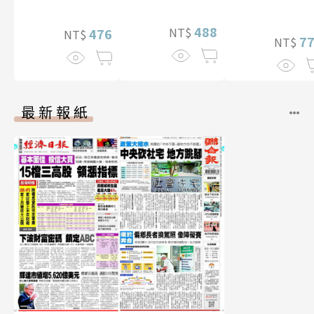
片）
幅獨享福利美
488
NT$
照】
476
NT$
7
NT$
最新報紙