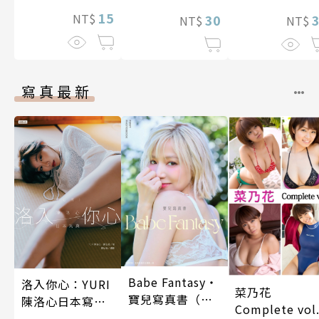
～(第13話)
15
NT$
30
NT$
NT$
寫真最新
Babe Fantasy‧
洛入你心：YURI
菜乃花
寶兒寫真書（加
陳洛心日本寫真
Complete vol
贈多張未公開照
【電子書加贈40