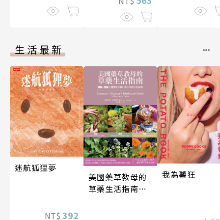
563
NT$
生活最新
迷航狐狸夢
我為薯狂
美國藥草教母的
草藥生活指南
（二版）
392
NT$