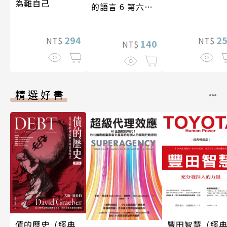
為難自己
的語言 6 第六屆
台灣房屋親情文
學獎作品合集
2
294
NT$
NT$
140
NT$
精選好書
債的歷史（經典
豐田智慧（經