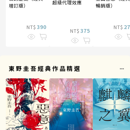
超級代理效應
增訂版）
暢銷版）
390
2
NT$
NT$
375
NT$
東野圭吾經典作品精選