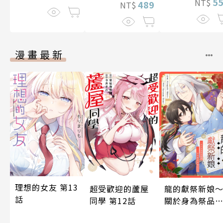
5
NT$
489
NT$
漫畫最新
理想的女友 第13
龍的獻祭新娘
超受歡迎的蘆屋
話
關於身為祭品
同學 第12話
我如何獲得幸