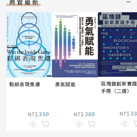
商管最新
區塊鏈創新實
鬆綁表現焦慮
勇氣賦能
手冊（二版）
3
350
280
NT$
NT$
NT$