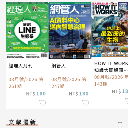
HOW IT WOR
經理人月刊
網管人
知識大圖解國
中文版
08月號/2026 
08月號/2026 第
08月號/2026 第
143期
261期
247期
1
NT$
180
180
NT$
NT$
文學最新