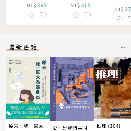
365
315
NT$
NT$
3
NT$
最新書籍
推理 (304)
原來，我一直太
愛，是我們共同