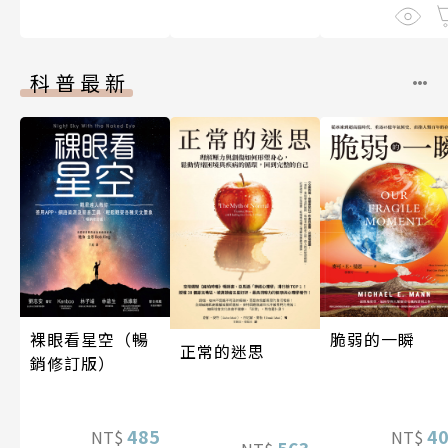
科普最新
裸眼看星空（暢
脆弱的一瞬
正常的迷思
銷修訂版）
485
4
NT$
NT$