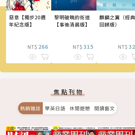
麒麟之翼（經
惡意【獨步20週
黎明破曉的街道
回歸版）
年紀念版】
【事後清晨版】
3
266
315
NT$
NT$
NT$
焦點刊物
熱銷雜誌
學英日語
休閒遊憩
閱讀藝文