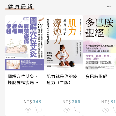
健康最新
圖解穴位艾灸，
多巴胺聖經
肌力就是你的療
擺脫肩頸痠痛、
癒力（二版）
失眠、經痛和便
祕
343
3
266
NT$
NT$
NT$