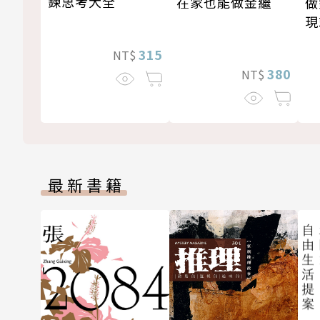
鍊思考大全
在家也能做金繼
做
現
315
NT$
380
NT$
最新書籍