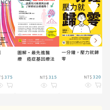
一分鐘，壓力就歸
應
圖解‧最先進醫
零
療 癌症基因療法
320
375
315
NT$
T$
NT$