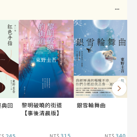
銀雪輪舞曲
黎明破曉的街道
經典回
【事後清晨版】
340
315
245
NT$
NT$
T$