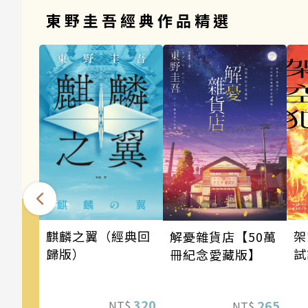
東野圭吾經典作品精選
架
麒麟之翼（經典回
解憂雜貨店【50萬
試
歸版）
冊紀念愛藏版】
320
265
NT$
NT$