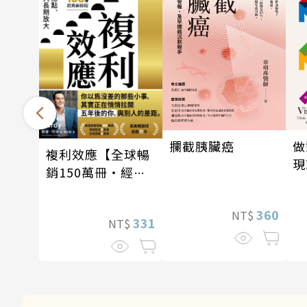
攔截胰臟癌
做
複利效應【全球暢
現
銷150萬冊・經典
新修版】
360
NT$
331
NT$