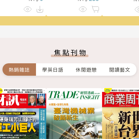
焦點刊物
熱銷雜誌
學英日語
休閒遊憩
閱讀藝文