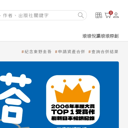
0
琅琅悅讀
琅琅原創
紀念東野圭吾
申請資產合併
查詢合併結果