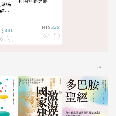
打開無路之路
全球暢
・經典
338
NT$
331
T$