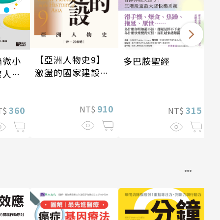
【亞洲人物史9】
過微小
多巴胺聖經
激盪的國家建設
索人生
〔19—20世紀〕
910
NT$
360
315
T$
NT$