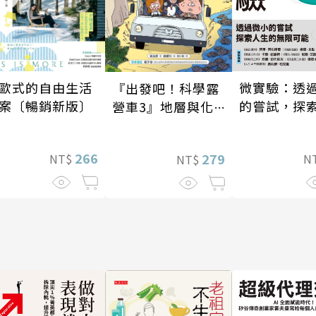
歐式的自由生活
微實驗：透
『出發吧！科學露
案〔暢銷新版〕
的嘗試，探
營車3』地層與化
的無限可能
石篇
266
279
NT$
N
NT$