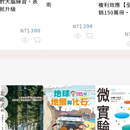
對大腦練習，表
術
複利效應【
就升級
銷150萬冊
新修版】
294
NT$
300
NT$
N