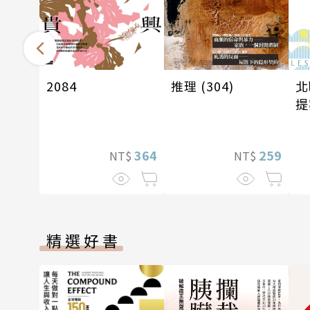
北
推理 (304)
2084
提
259
364
NT$
NT$
精選好書