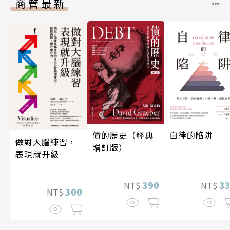
商管最新
債的歷史（經典
自律的陷阱
做對大腦練習，
增訂版）
表現就升級
390
3
NT$
NT$
300
NT$