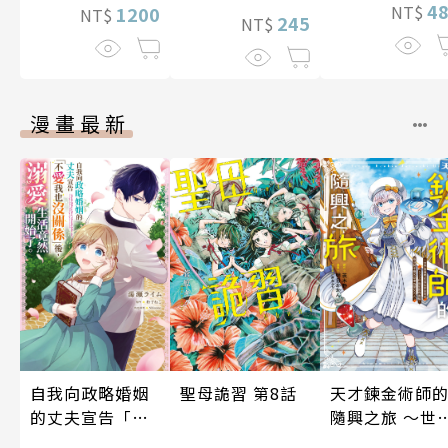
4
NT$
1200
NT$
245
NT$
漫畫最新
聖母詭習 第8話
自我向政略婚姻
天才鍊金術師
的丈夫宣告「不
隨興之旅 ～世
愛我也沒關係」
最優秀前宮廷