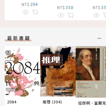
294
NT$
338
3
NT$
NT$
最新書籍
推理 (304)
2084
班傑明．富蘭