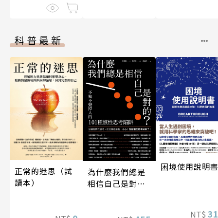
科普最新
困境使用說明
正常的迷思（試
為什麼我們總是
讀本）
相信自己是對
的？（四版）
3
NT$