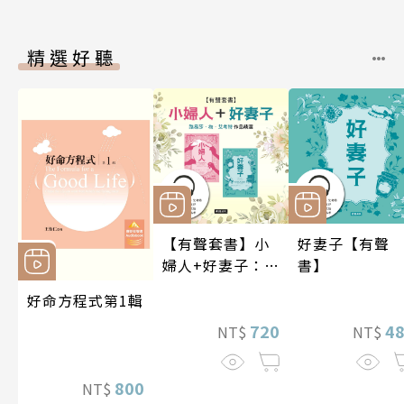
精選好聽
【有聲套書】小
好妻子【有聲
婦人+好妻子：路
書】
易莎．梅．艾考
好命方程式第1輯
特作品精選
720
4
NT$
NT$
800
NT$