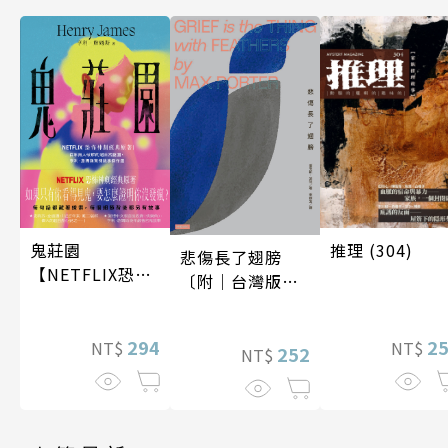
推理 (304)
鬼莊園
悲傷長了翅膀
【NETFLIX恐怖
〔附｜台灣版獨
神劇經典原著】
家授權作者手寫
問候印簽〕
2
294
NT$
NT$
252
NT$