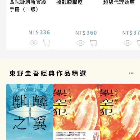
區塊鏈創新實踐
攔截胰臟癌
超級代理效應
手冊（二版）
336
360
3
NT$
NT$
NT$
東野圭吾經典作品精選