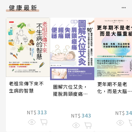
健康最新
老祖宗傳下來不
更年期不是老
圖解穴位艾灸，
生病的智慧
化，而是大腦
擺脫肩頸痠痛、
組
失眠、經痛和便
祕
313
3
NT$
NT$
343
NT$