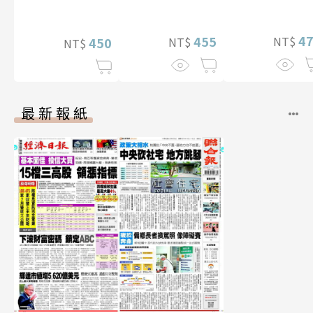
真【數位典藏
華增量版】
4
455
NT$
NT$
450
NT$
最新報紙