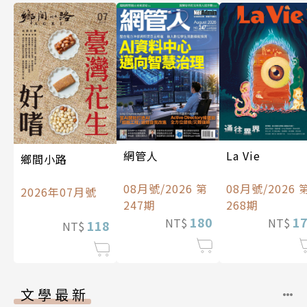
La Vie
網管人
鄉間小路
08月號/2026 
08月號/2026 第
2026年07月號
268期
247期
1
180
NT$
NT$
118
NT$
文學最新