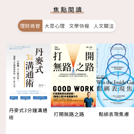
焦點閱讀
理財商管
大眾心理
文學快報
人文關注
丹麥式3分鐘溝通
打開無路之路
鬆綁表現焦慮
術