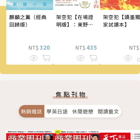
架空犯【在場證
架空犯【讀墨
麒麟之翼（經典
明版】：東野圭
家試讀本】
回歸版）
吾出道40週年紀
念！《天鵝與蝙
蝠》系列重磅新
435
320
NT$
NT
NT$
作！
焦點刊物
熱銷雜誌
學英日語
休閒遊憩
閱讀藝文