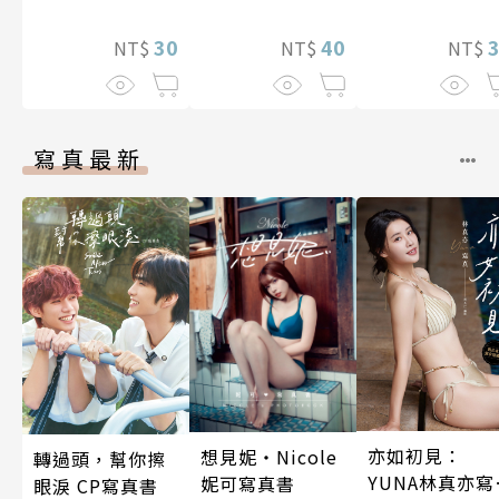
後，溺愛生活竟
金術師於500年
40
然開始了 第8話
30
後的世界甦醒
NT$
NT$
NT$
藉由製作藥水
捧為聖女大人
第8話
寫真最新
亦如初見：
想見妮‧Nicole
轉過頭，幫你擦
YUNA林真亦寫
妮可寫真書
眼淚 CP寫真書