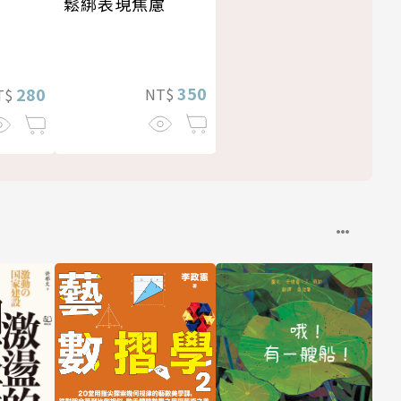
鬆綁表現焦慮
350
280
NT$
T$
與