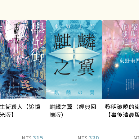
麒麟之翼（經典回
生街殺人【追憶
黎明破曉的
歸版）
光版】
【事後清晨
320
315
NT$
NT$
N