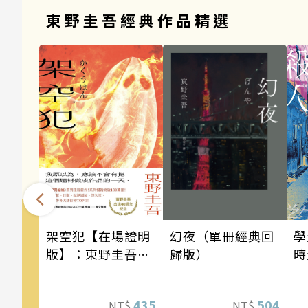
東野圭吾經典作品精選
架空犯【在場證明
幻夜（單冊經典回
學
版】：東野圭吾出
歸版）
時
道40週年紀念！
《天鵝與蝙蝠》系
435
504
NT$
NT$
列重磅新作！