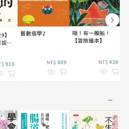
哦！有一艘船！
藝數摺學2
9】
【冒險繪本】
建設
紀〕
420
489
NT$
NT$
910
T$