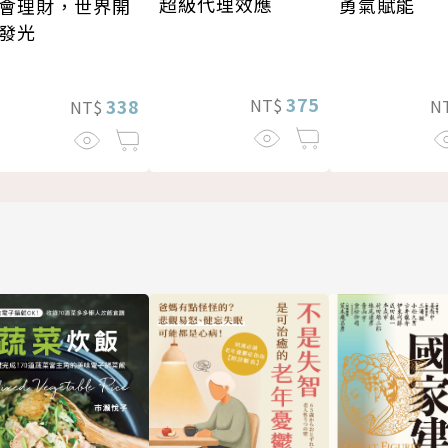
超級代理效應
勇氣賦能
會理財，世界開
發光
375
NT$
338
N
NT$