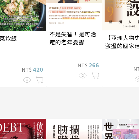
不是失智！是可治
【亞洲人物史
菜炊飯
癒的老年憂鬱
激盪的國家
〔19—20世
266
NT$
420
N
NT$