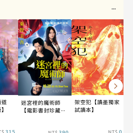
架空犯【讀墨獨家
街道
迷宮裡的魔術師
試讀本】
版】
【電影書封珍藏
版】
0
315
390
NT$
T$
NT$