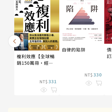
自律的陷阱
債
訂
複利效應【全球暢
銷150萬冊・經典
新修版】
330
NT$
331
NT$