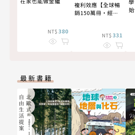
在家也能做金繼
學
複利效應【全球暢
始
銷150萬冊・經典
新修版】
380
NT$
331
NT$
最新書籍