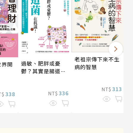
老祖宗傳下來不生
過敏、肥胖或憂
世界開
病的智慧
鬱？其實是腸道菌
在抗議！
313
NT$
336
NT$
338
T$