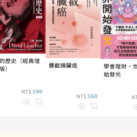
的歷史（經典增
攔截胰臟癌
學會理財，
版）
始發光
390
NT$
360
NT$
N