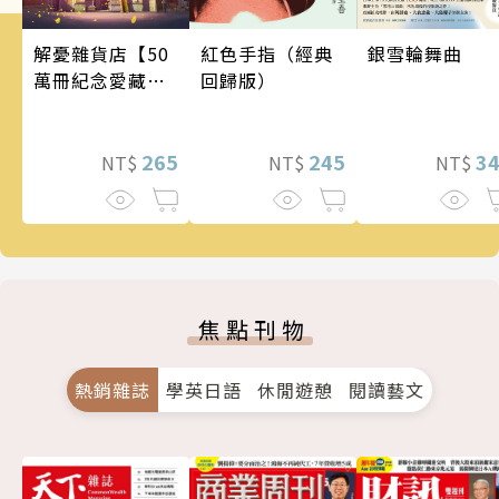
銀雪輪舞曲
解憂雜貨店【50
紅色手指（經典
萬冊紀念愛藏
回歸版）
版】
3
265
245
NT$
NT$
NT$
焦點刊物
熱銷雜誌
學英日語
休閒遊憩
閱讀藝文