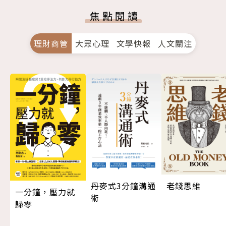
焦點閱讀
理財商管
大眾心理
文學快報
人文關注
丹麥式3分鐘溝通
老錢思維
一分鐘，壓力就
術
歸零