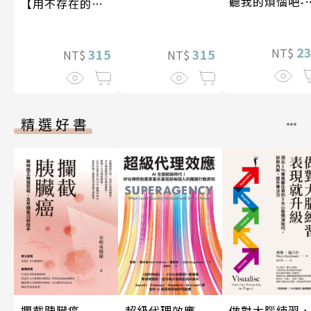
聽我的煩惱吧-
【用不存在的
期挑戰
愛，治癒存在的
孤獨】
2
NT$
315
315
NT$
NT$
精選好書
攔截胰臟癌
超級代理效應
做對大腦練習