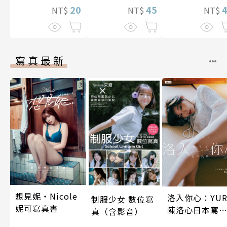
20
45
NT$
NT$
NT$
寫真最新
想見妮‧Nicole
洛入你心：YUR
制服少女 數位寫
妮可寫真書
陳洛心日本寫
真（含影音）
【電子書加贈4