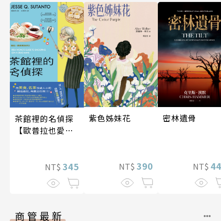
密林遺骨
紫色姊妹花
茶館裡的名偵探
【歐普拉也愛！
引爆國際說書網
紅數十萬則好評
4
390
《茶館裡的嫌疑
345
NT$
NT$
NT$
人》續作】
商管最新