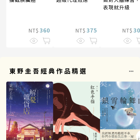
表現就升級
360
375
3
NT$
NT$
NT$
東野圭吾經典作品精選