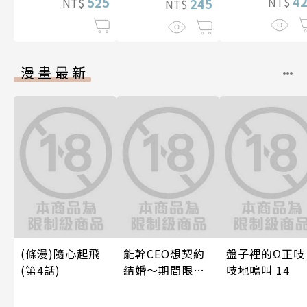
4
525
NT$
245
NT$
NT$
漫畫最新
(條漫)隨心起飛
能幹CEO想契約
盤子裡的Ω正吱
(第4話)
結婚～期間限定
吱地鳴叫 14
夢幻老公～ 04