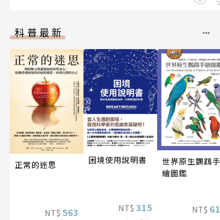
科普最新
困境使用說明書
世界原生鸚鵡
正常的迷思
繪圖鑑
315
NT$
6
NT$
563
NT$