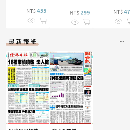
幅獨享福利美
455
NT$
照】
4
NT$
299
NT$
最新報紙