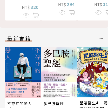
294
3
NT$
NT$
320
NT$
最新書籍
星喵醫生4─ 聽
不存在的戀人
多巴胺聖經