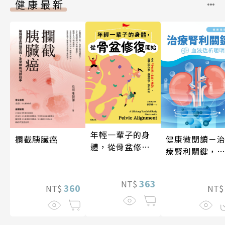
健康最新
年輕一輩子的身
健康微閱讀－
攔截胰臟癌
體，從骨盆修復
療腎利關鍵，
開始：透過「呼
液透析聰明選
吸法×伸展×運
動」，遠離小腹
363
NT$
360
NT
NT$
凸出、肩頸僵
硬、慢性疼痛