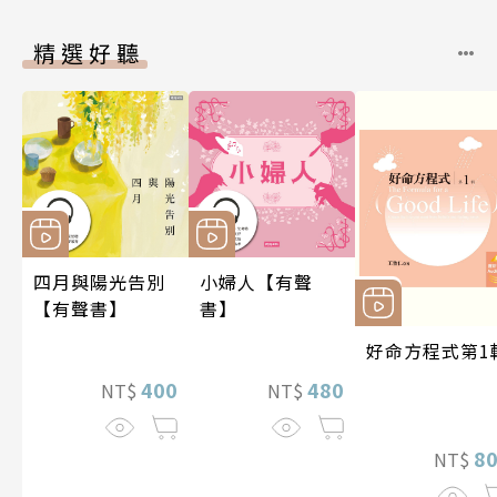
精選好聽
四月與陽光告別
小婦人【有聲
【有聲書】
書】
好命方程式第1
400
480
NT$
NT$
8
NT$