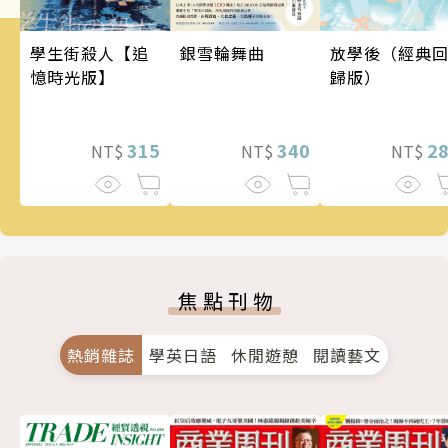
銀雪輪舞曲
學生街殺人【追
放學後（經典
憶時光版】
歸版）
340
315
2
NT$
NT$
NT$
焦點刊物
熱銷雜誌
學英日語
休閒遊憩
閱讀藝文