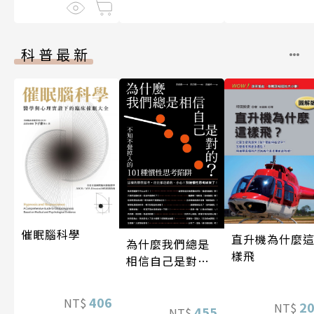
科普最新
催眠腦科學
直升機為什麼
為什麼我們總是
樣飛
相信自己是對
的？（四版）
406
NT$
2
NT$
455
NT$