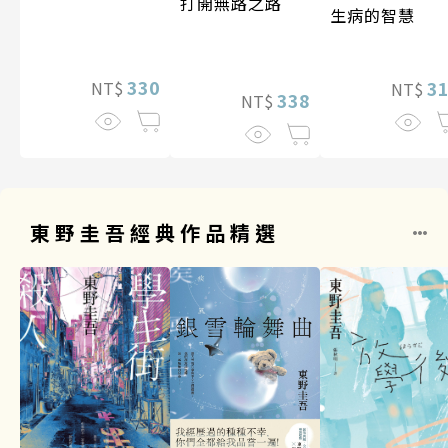
打開無路之路
生病的智慧
330
3
NT$
NT$
338
NT$
東野圭吾經典作品精選