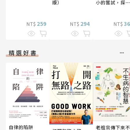
小的嘗試，探
版）
人生的無限可
259
3
294
NT$
NT$
NT$
精選好書
自律的陷阱
老祖宗傳下來