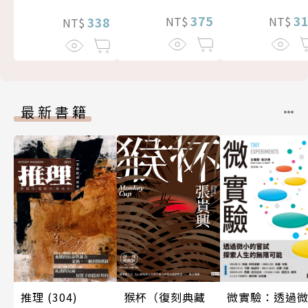
375
3
338
NT$
NT$
NT$
最新書籍
推理 (304)
微實驗：透過
猴杯（復刻典藏