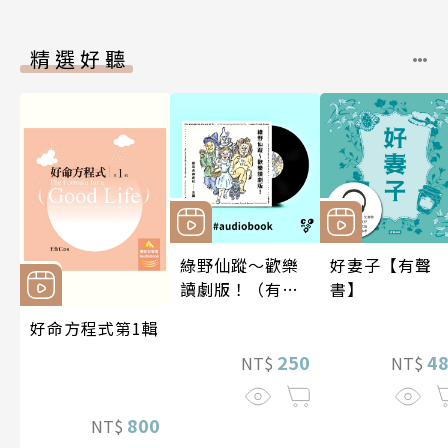
精選好聽
綠野仙蹤～歡樂
好妻子【有聲
讀劇版！（有聲
書】
書）
好命方程式第1輯
250
4
NT$
NT$
800
NT$