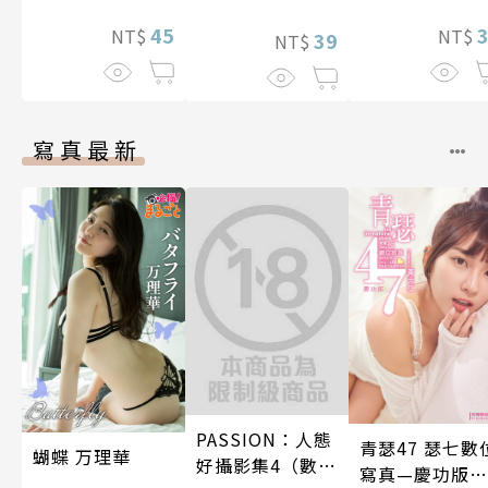
後輩度過香汗
45
漓的夜晚(第7話
NT$
NT$
39
NT$
寫真最新
PASSION：人態
青瑟47 瑟七數
蝴蝶 万理華
好攝影集4（數位
寫真—慶功版