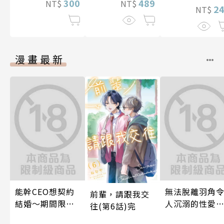
300
489
NT$
NT$
2
NT$
漫畫最新
能幹CEO想契約
無法脫離羽角
前輩，請跟我交
結婚～期間限定
人沉溺的性愛
往(第6話)完
夢幻老公～ 05
與契合度最高