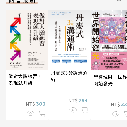
丹麥式3分鐘溝通
做對大腦練習，
學會理財，世
術
表現就升級
開始發光
294
NT$
300
3
NT$
NT$