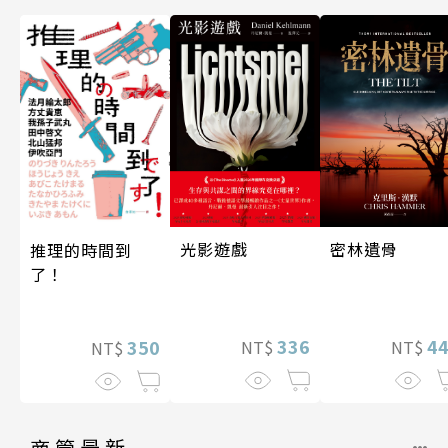
光影遊戲
密林遺骨
推理的時間到
了！
336
4
350
NT$
NT$
NT$
商管最新