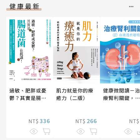
健康最新
健康微閱讀－
肌力就是你的療
過敏、肥胖或憂
療腎利關鍵，
癒力（二版）
鬱？其實是腸道
液透析聰明選
菌在抗議！
266
336
NT
NT$
NT$