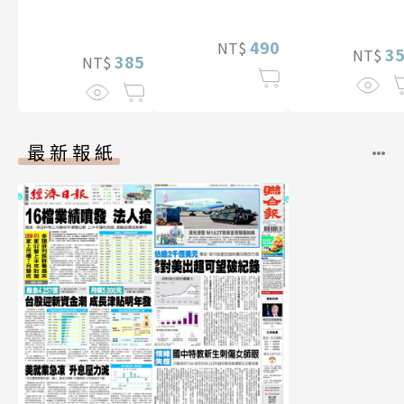
特別版）
（含影音）
490
NT$
3
NT$
385
NT$
最新報紙