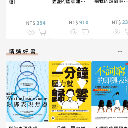
聽我的煩惱吧-
激盪的國家建設
版）
期挑戰
〔19—20世紀〕
2
910
NT$
NT$
294
NT$
精選好書
一分鐘，壓力就