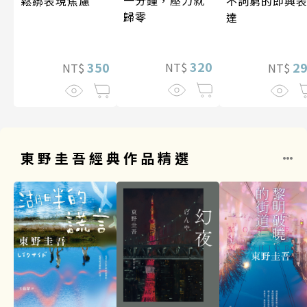
鬆綁表現焦慮
不詞窮的即興
歸零
達
320
350
2
NT$
NT$
NT$
東野圭吾經典作品精選