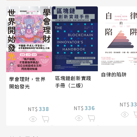
自律的陷阱
區塊鏈創新實踐
學會理財，世界
手冊（二版）
開始發光
3
NT$
336
NT$
338
NT$