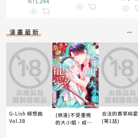
294
NT$
漫畫最新
G-Lish 綺想曲
合法的香草純
(條漫)不受重視
Vol.38
(第1話)
的大小姐，成了
皇帝一族寵愛的
照顧人(第4話)