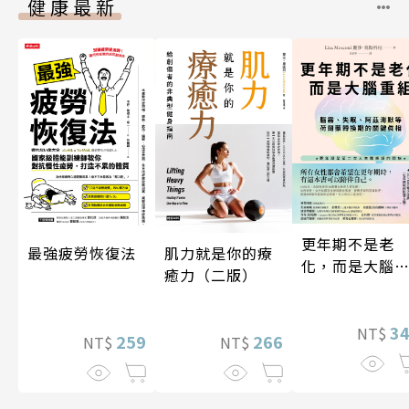
健康最新
更年期不是老
最強疲勞恢復法
肌力就是你的療
化，而是大腦
癒力（二版）
組
3
NT$
259
266
NT$
NT$