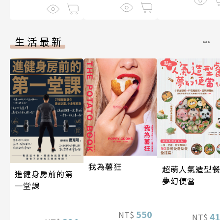
生活最新
我為薯狂
超萌人氣造型餐
進健身房前的第
夢幻便當
一堂課
550
NT$
4
NT$