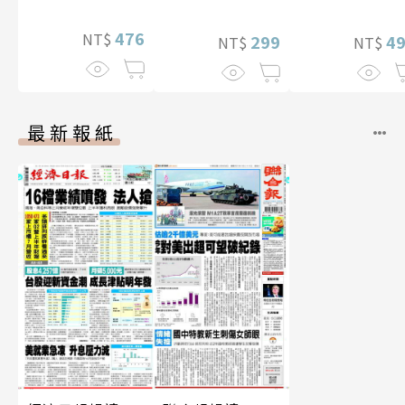
幅獨享福利美
性紙上電影系
照】
476
NT$
299
數位版
4
NT$
NT$
最新報紙