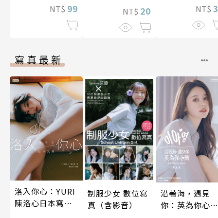
99
NT$
NT$
20
NT$
寫真最新
洛入你心：YURI
制服少女 數位寫
沿著海，遇見
陳洛心日本寫真
真（含影音）
你：英為你心
【電子書加贈40
李雅英1st台灣