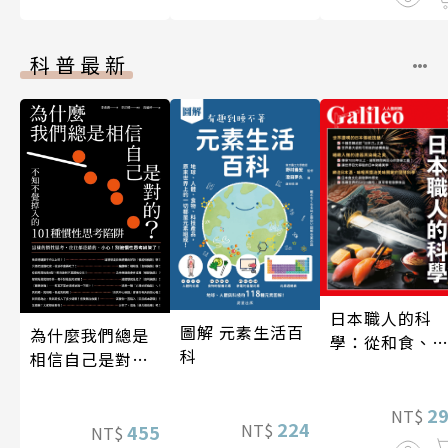
科普最新
日本職人的科
圖解 元素生活百
為什麼我們總是
學：從和食、
科
相信自己是對
酒到名刀，用
的？（四版）
學揭開日本職
技藝的祕密 人
2
NT$
224
NT$
455
NT$
伽利略45