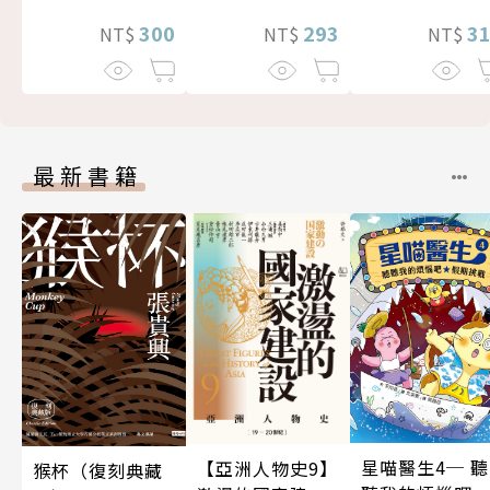
300
293
3
NT$
NT$
NT$
最新書籍
星喵醫生4─ 聽
【亞洲人物史9】
猴杯（復刻典藏