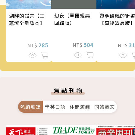
幻夜（單冊經典
湖畔的謊言【王
黎明破曉的街
回歸版）
蘊潔全新譯本】
【事後清晨版
504
285
3
NT$
NT$
NT$
焦點刊物
熱銷雜誌
學英日語
休閒遊憩
閱讀藝文