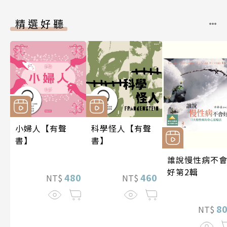
精選好聽
小婦人【有聲
科學怪人【有聲
書】
書】
誰說慢性病不
好第2輯
480
460
NT$
NT$
8
NT$