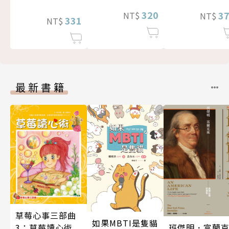
320
3
NT$
NT$
331
NT$
最新書籍
草莓心事三部曲
如果MBTI是隻貓
班傑明．富蘭
3：草莓讀心術