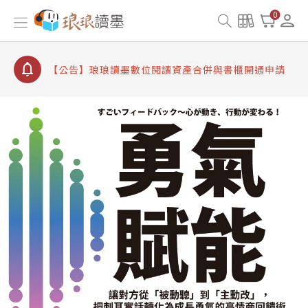
【公告】8/10、8/13 行動網路降速演練提醒
0
【公告】琅琅讀墨數位閱讀資產合併與書櫃開通申請
【公告】琅琅讀墨書櫃開通常見問題
【公告】琅琅讀墨 3 分鐘完成書櫃開通與資產合併申
請圖文教學
【公告】琅琅書店服務升級重要說明及資產合併結果
查詢
【公告】8/10、8/13 行動網路降速演練提醒