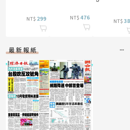
【電子書加贈40
幅獨享福利美
照】
476
NT$
299
NT$
3
NT$
最新報紙