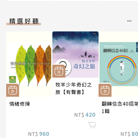
精選好聽
牧羊少年奇幻之
旅【有聲書】
情緒修煉
翻轉信念40招
1輯
420
NT$
960
8
NT$
NT$