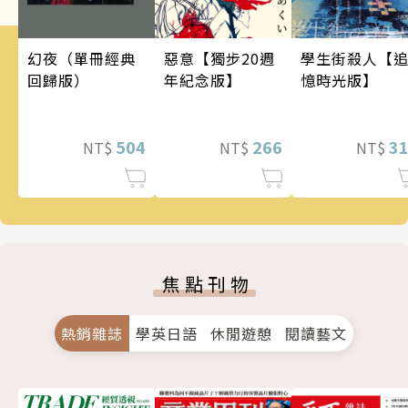
幻夜（單冊經典
惡意【獨步20週
學生街殺人【
回歸版）
年紀念版】
憶時光版】
504
266
3
NT$
NT$
NT$
焦點刊物
熱銷雜誌
學英日語
休閒遊憩
閱讀藝文