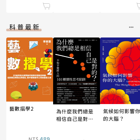
科普最新
藝數摺學2
氣候如何影響
為什麼我們總是
的大腦？
相信自己是對
的？（四版）
489
NT$