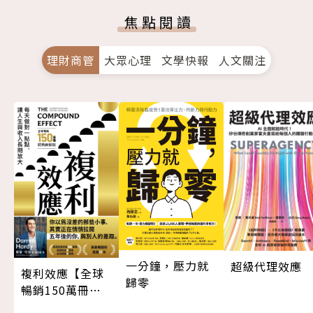
焦點閱讀
理財商管
大眾心理
文學快報
人文關注
一分鐘，壓力就
超級代理效應
複利效應【全球
歸零
暢銷150萬冊・
經典新修版】