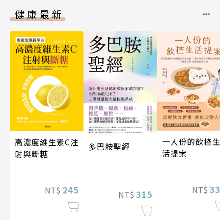
健康最新
一人份的飲控
高濃度維生素C注
多巴胺聖經
活提案
射與斷糖
3
245
NT$
NT$
315
NT$