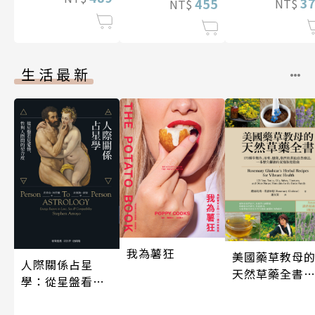
3
455
NT$
NT$
生活最新
我為薯狂
美國藥草教母
人際關係占星
天然草藥全書
學：從星盤看見
（二版）
愛情、性與人際