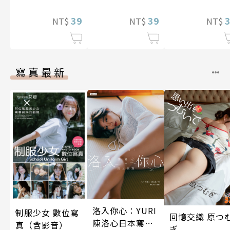
裝巨乳♀與痴漢
14話)完
我。(第7話)
滿人電車(第13
39
39
NT$
NT$
NT$
話)
寫真最新
洛入你心：YURI
制服少女 數位寫
回憶交織 原つ
陳洛心日本寫真
真（含影音）
ぎ