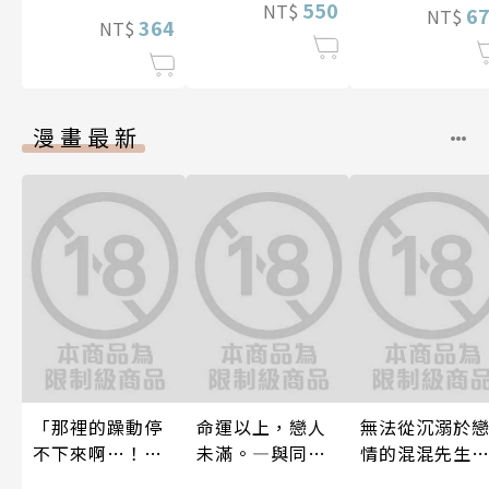
間的契合度
550
NT$
6
NT$
364
NT$
漫畫最新
「那裡的躁動停
命運以上，戀人
無法從沉溺於
不下來啊…！」
未滿。―與同期α
情的混混先生
穿幫就慘了!?男
的情愛契約―(第
（前）逃離的