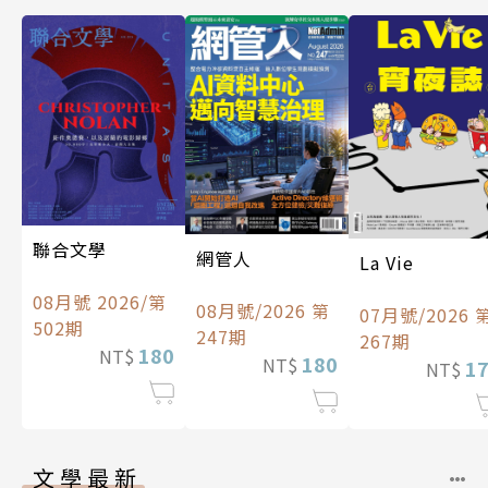
聯合文學
網管人
La Vie
08月號 2026/第
08月號/2026 第
07月號/2026 
502期
247期
267期
180
NT$
180
NT$
1
NT$
文學最新