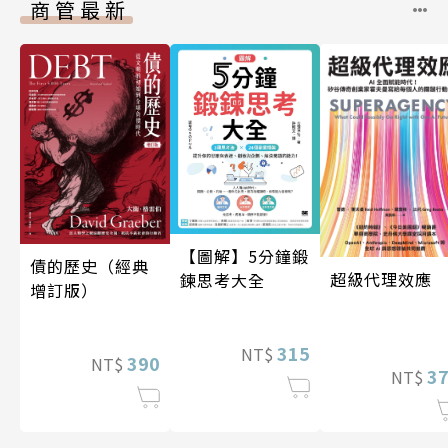
商管最新
【圖解】5分鐘鍛
債的歷史（經典
超級代理效應
鍊思考大全
增訂版）
315
NT$
390
NT$
3
NT$