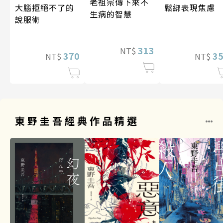
老祖宗傳下來不
大腦拒絕不了的
鬆綁表現焦慮
生病的智慧
說服術
313
NT$
370
3
NT$
NT$
東野圭吾經典作品精選