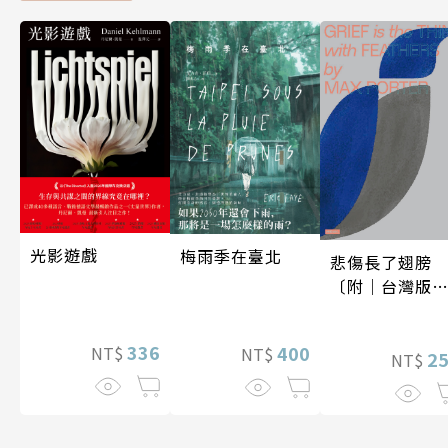
光影遊戲
梅雨季在臺北
悲傷長了翅膀
〔附｜台灣版
家授權作者手
問候印簽〕
336
400
NT$
NT$
2
NT$