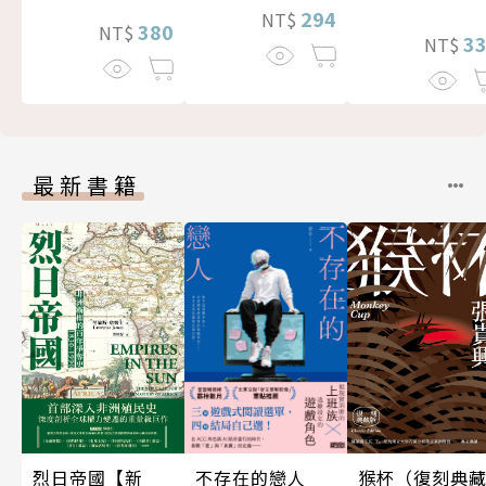
294
NT$
380
NT$
3
NT$
最新書籍
不存在的戀人
猴杯（復刻典
烈日帝國【新