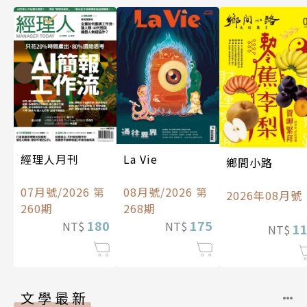
經理人月刊
La Vie
鄉間小路
07月號/2026 第
08月號/2026 第
2026年08月號
260期
268期
180
175
NT$
NT$
1
NT$
文學最新