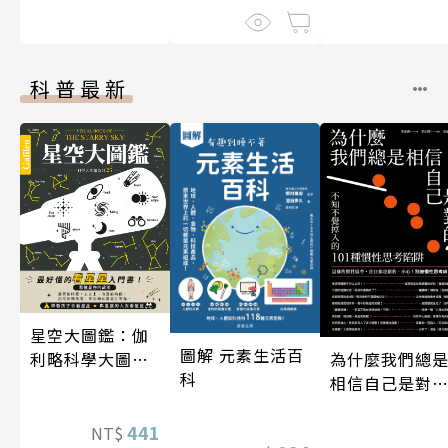
科普最新
星空大圖鑑：伽
圖解 元素生活百
為什麼我們總
利略科學大圖鑑
科
相信自己是對
25
的？（四版）
441
NT$