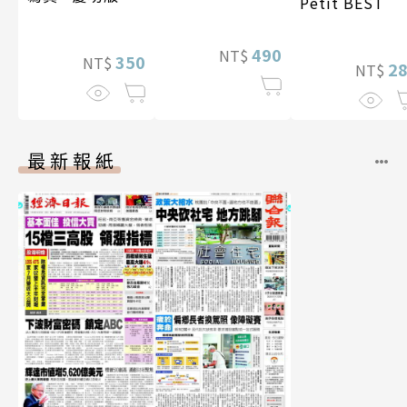
Petit BEST
特別版）
（含影音）
490
NT$
350
NT$
2
NT$
最新報紙