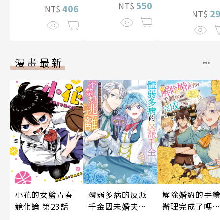
550
NT$
406
NT$
2
NT$
漫畫最新
體弱多病的反派
小花的女籃青春
解除婚約的手
千金因未婚夫的
競化論 第23話
辦理完成了嗎
過度保護不禁想
原本打算享受