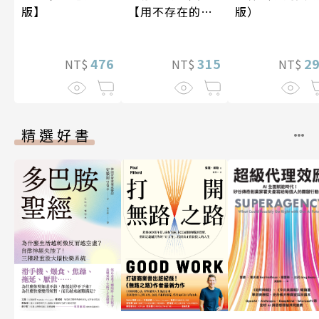
【用不存在的
版）
版】
愛，治癒存在的
孤獨】
315
2
476
NT$
NT$
NT$
精選好書