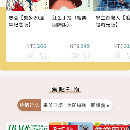
惡意【獨步20週
學生街殺人【
紅色手指（經典
年紀念版】
憶時光版】
回歸版）
266
3
245
NT$
NT$
NT$
焦點刊物
熱銷雜誌
學英日語
休閒遊憩
閱讀藝文