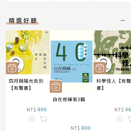
精選好聽
四月與陽光告別
科學怪人【有
【有聲書】
書】
自在修練第3輯
400
4
NT$
NT$
800
NT$