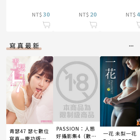
逃離（我們原本
二人生，卻開
是水火不容
20
30
策劃改革公會 
NT$
NT$
NT$
吧！） 第9話
17話
寫真最新
PASSION：人態
青瑟47 瑟七數位
一花 未梨一花
好攝影集4（數位
寫真—慶功版