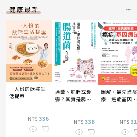
健康最新
一人份的飲控生
過敏、肥胖或憂
圖解‧最先進
活提案
鬱？其實是腸道
療 癌症基因
菌在抗議！
法
336
NT$
336
3
NT$
NT$