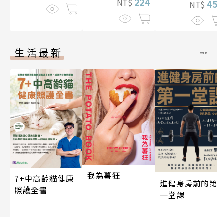
224
NT$
4
NT$
生活最新
我為薯狂
7+中高齡貓健康
進健身房前的
照護全書
一堂課