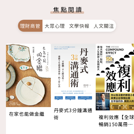
焦點閱讀
理財商管
大眾心理
文學快報
人文關注
丹麥式3分鐘溝通
在家也能做金繼
複利效應【全
術
暢銷150萬冊・
經典新修版】