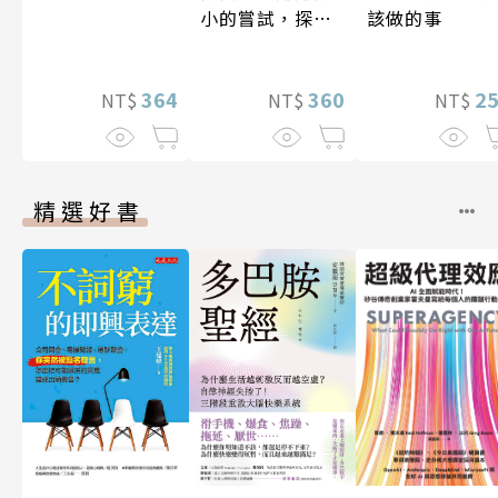
該做的事
小的嘗試，探索
人生的無限可能
2
360
364
NT$
NT$
NT$
精選好書