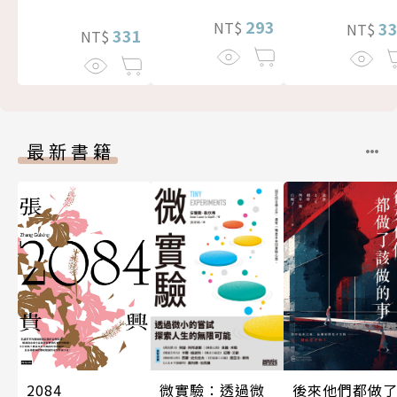
293
3
NT$
NT$
331
NT$
最新書籍
後來他們都做
微實驗：透過微
2084