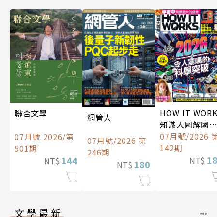
HOW IT WOR
聯合文學
網管人
知識大圖解國
中文版
07月號/2026 
07月號 2026/第
07月號/2026 第
142期
501期
246期
1
144
NT$
NT$
180
NT$
文學最新