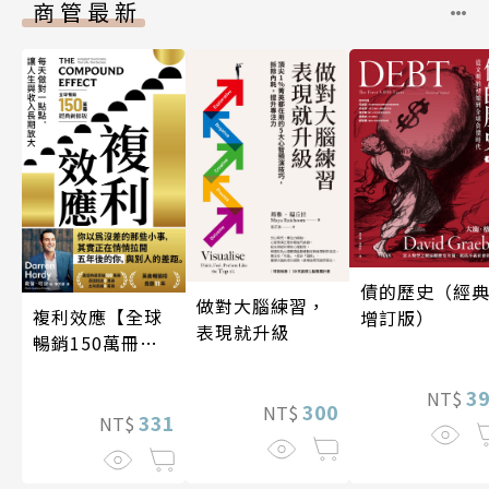
商管最新
債的歷史（經
做對大腦練習，
複利效應【全球
增訂版）
表現就升級
暢銷150萬冊・
經典新修版】
3
NT$
300
NT$
331
NT$