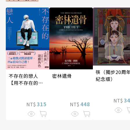
筷（獨步20周
密林遺骨
不存在的戀人
紀念版）
【用不存在的
愛，治癒存在的
孤獨】
3
NT$
448
315
NT$
NT$