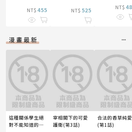
4
NT$
455
525
NT$
NT$
漫畫最新
這種關係學生絕
宰相閣下的可愛
合法的香草純
對不能知道的
護衛(第3話)
(第1話)
唷！～作夢也沒