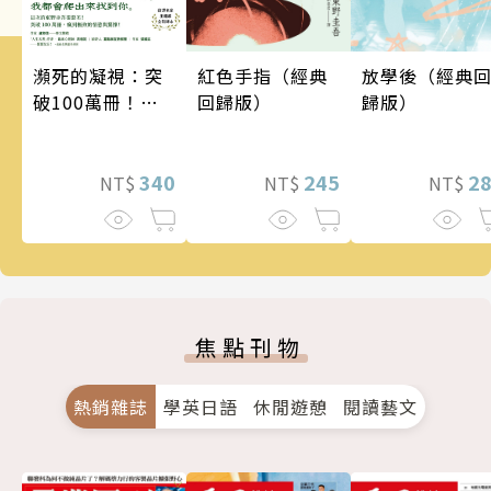
瀕死的凝視：突
紅色手指（經典
放學後（經典
破100萬冊！這
回歸版）
歸版）
次的東野圭吾很
惡劣！瘋到極致
的情慾與驚悚！
340
245
2
NT$
NT$
NT$
焦點刊物
熱銷雜誌
學英日語
休閒遊憩
閱讀藝文