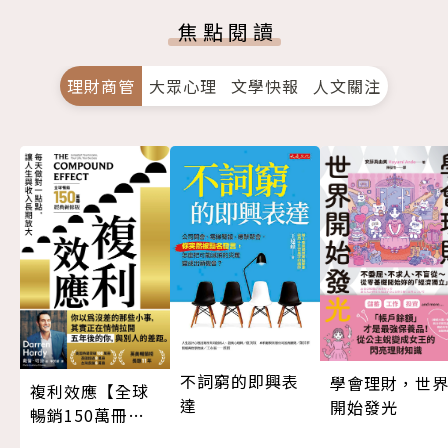
焦點閱讀
理財商管
大眾心理
文學快報
人文關注
不詞窮的即興表
學會理財，世
複利效應【全球
達
開始發光
暢銷150萬冊・
經典新修版】