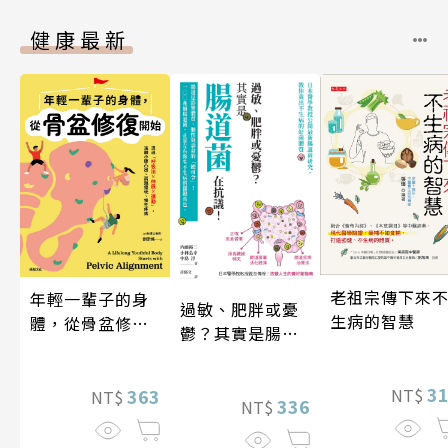
健康最新
老祖宗傳下來
年輕一輩子的身
過敏、肥胖或憂
生病的智慧
體，從骨盆修復
鬱？其實是腸道
開始：透過「呼
菌在抗議！
吸法×伸展×運
3
動」，遠離小腹
363
NT$
NT$
336
NT$
凸出、肩頸僵
硬、慢性疼痛