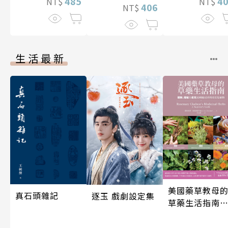
485
4
NT$
NT$
406
NT$
生活最新
美國藥草教母
真石頭雜記
逐玉 戲劇設定集
草藥生活指南
（二版）