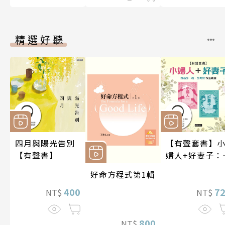
精選好聽
四月與陽光告別
【有聲套書】
【有聲書】
婦人+好妻子：
易莎．梅．艾
好命方程式第1輯
特作品精選
400
7
NT$
NT$
800
NT$