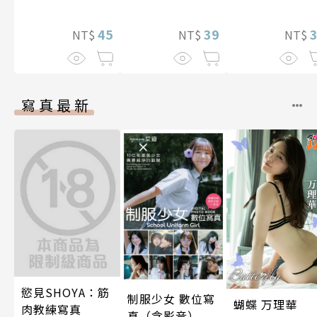
想到天差地遠的
兩人是甜蜜的現
45
39
NT$
NT$
NT$
在進行式～ 04
寫真最新
慾見SHOYA：筋
制服少女 數位寫
蝴蝶 万理華
肉教練寫真
真（含影音）