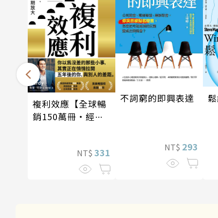
不詞窮的即興表達
鬆
複利效應【全球暢
銷150萬冊・經典
新修版】
293
NT$
331
NT$