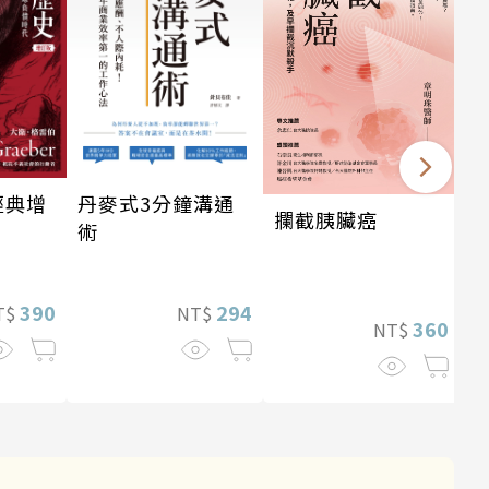
經典增
丹麥式3分鐘溝通
攔截胰臟癌
術
390
294
T$
NT$
360
NT$