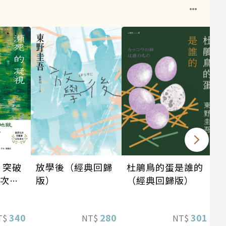
道
：突破
放學後（經典回歸
杜鵑鳥的蛋是誰的
這次的
版）
（經典回歸版）
惡劣！
情慾與
340
280
301
T$
NT$
NT$