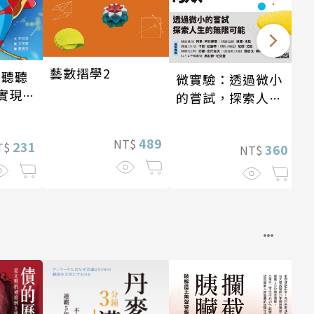
藝數摺學2
 聽聽
微實驗：透過微小
實現自
的嘗試，探索人生
的無限可能
489
NT$
231
T$
360
NT$