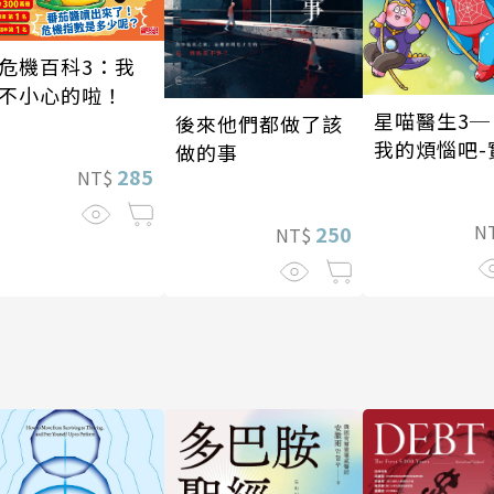
危機百科3：我
不小心的啦！
星喵醫生3─
後來他們都做了該
我的煩惱吧-
做的事
285
我
NT$
N
250
NT$