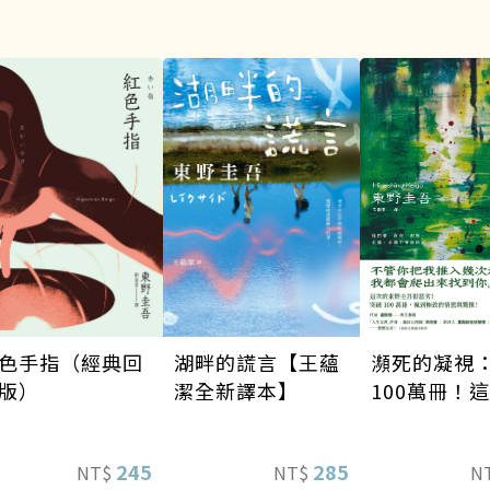
瀕死的凝視
湖畔的謊言【王蘊
色手指（經典回
100萬冊！
潔全新譯本】
版）
東野圭吾很
瘋到極致的
285
245
N
NT$
NT$
驚悚！