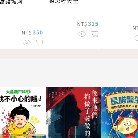
鍊思考大全
富護城河
315
NT$
N
350
NT$