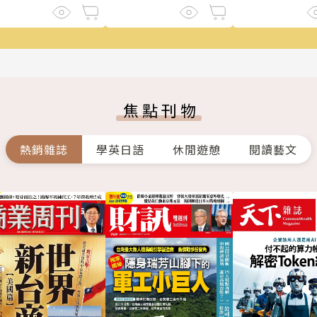
焦點刊物
熱銷雜誌
學英日語
休閒遊憩
閱讀藝文