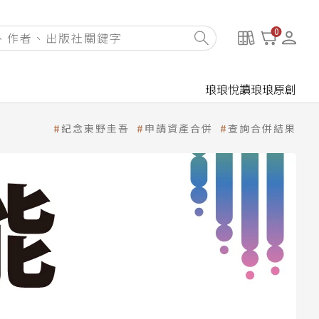
0
琅琅悅讀
琅琅原創
紀念東野圭吾
申請資產合併
查詢合併結果