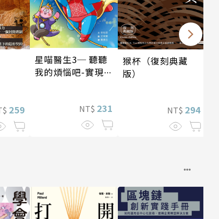
星喵醫生3─ 聽聽
猴杯（復刻典藏
我的煩惱吧-實現自
版）
我
231
NT$
259
294
T$
NT$