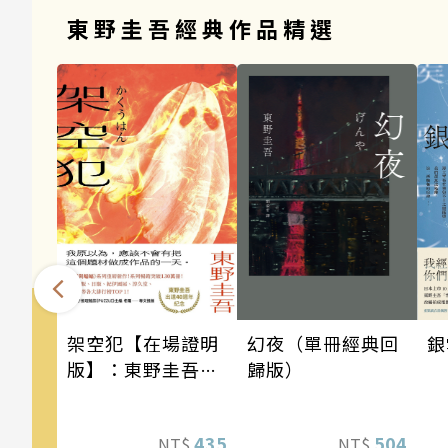
東野圭吾經典作品精選
架空犯【在場證明
銀
幻夜（單冊經典回
版】：東野圭吾出
歸版）
道40週年紀念！
《天鵝與蝙蝠》系
435
504
NT$
NT$
列重磅新作！