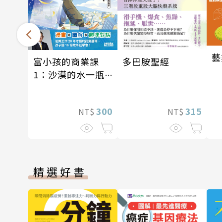
藝
富小孩的商業課
多巴胺聖經
1：沙漠的水一瓶
一千元？看懂商業
經營的16個模式
300
315
NT$
NT$
精選好書