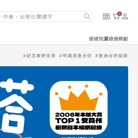
0
琅琅悅讀
琅琅原創
紀念東野圭吾
申請資產合併
查詢合併結果