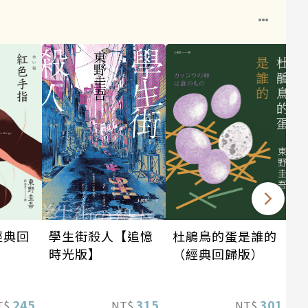
學生街殺人【追憶
經典回
杜鵑鳥的蛋是誰的
時光版】
（經典回歸版）
315
245
301
NT$
T$
NT$