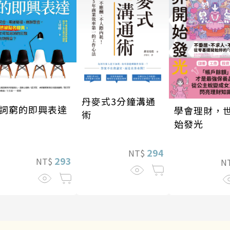
丹麥式3分鐘溝通
詞窮的即興表達
學會理財，
術
始發光
294
NT$
293
NT$
N