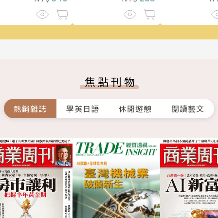
焦點刊物
熱銷雜誌
學英日語
休閒遊憩
閱讀藝文