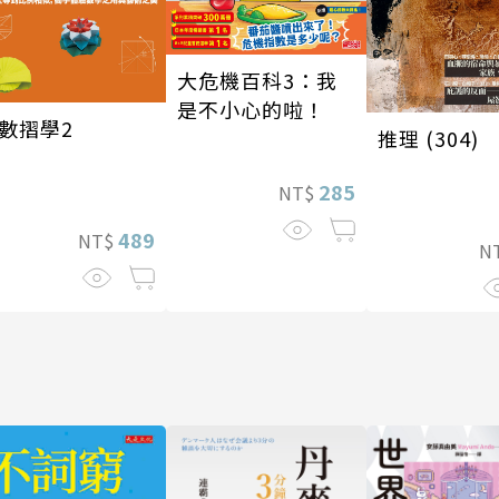
大危機百科3：我
是不小心的啦！
數摺學2
推理 (304)
285
NT$
489
NT$
N