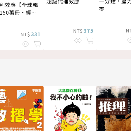
一分鐘，壓
超級代理效應
利效應【全球暢
零
150萬冊・經典
修版】
375
N
NT$
331
NT$