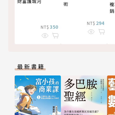
財富護城河
術
複
銷
新
294
NT$
350
NT$
最新書籍