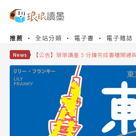
【公告】琅琅書店服務升級重要說明及
推薦
全站分類
電子書
電子雜誌
【公告】琅琅讀墨數位閱讀資產合併與
【公告】琅琅讀墨書櫃開通常見問題
【公告】琅琅讀墨 3 分鐘完成書櫃開通
News
【公告】琅琅書店服務升級重要說明及
【公告】琅琅讀墨數位閱讀資產合併與