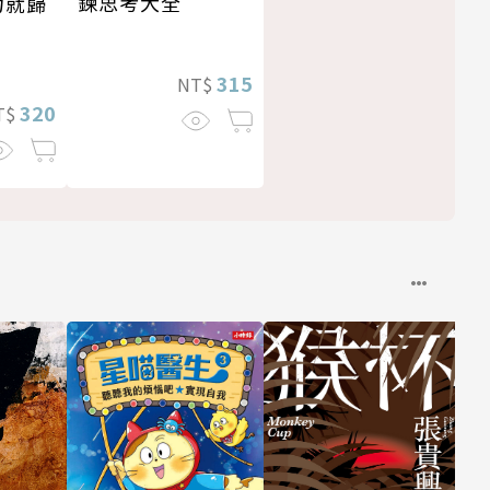
鍊思考大全
力就歸
315
NT$
320
T$