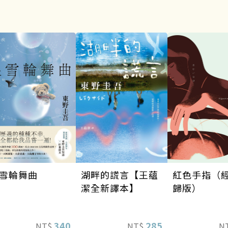
雪輪舞曲
湖畔的謊言【王蘊
紅色手指（
潔全新譯本】
歸版）
340
285
NT$
NT$
N