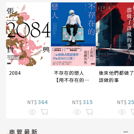
後來他們都做
不存在的戀人
2084
該做的事
【用不存在的
愛，治癒存在的
孤獨】
2
315
364
NT$
NT$
NT$
商管最新