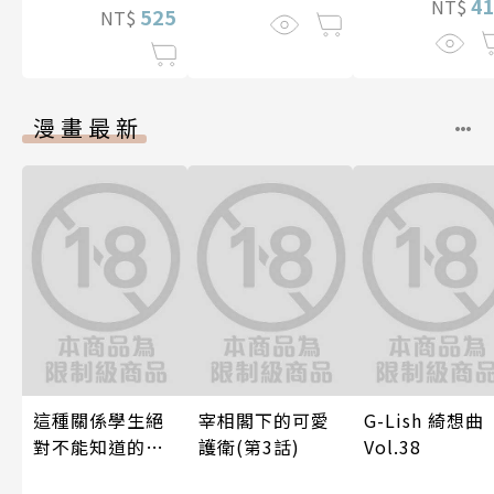
4
NT$
525
NT$
漫畫最新
這種關係學生絕
宰相閣下的可愛
G-Lish 綺想曲
對不能知道的
護衛(第3話)
Vol.38
唷！～作夢也沒