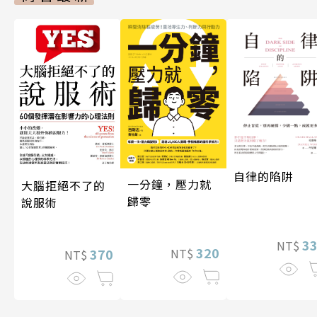
自律的陷阱
一分鐘，壓力就
大腦拒絕不了的
歸零
說服術
3
NT$
320
370
NT$
NT$