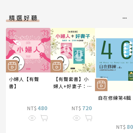
精選好聽
小婦人【有聲
【有聲套書】小
書】
婦人+好妻子：路
易莎．梅．艾考
自在修練第4輯
特作品精選
480
720
NT$
NT$
8
NT$