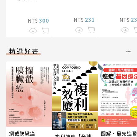
期挑戰
現自我
一千元？看懂商
業經營的16個模
231
2
NT$
NT$
式
300
NT$
精選好書
攔截胰臟癌
圖解‧最先進
複利效應【全球