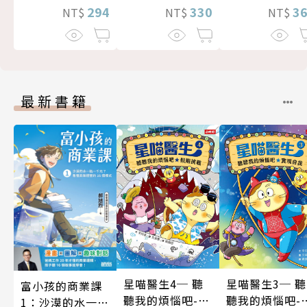
294
330
3
NT$
NT$
NT$
最新書籍
星喵醫生4─ 聽
星喵醫生3─ 聽
富小孩的商業課
聽我的煩惱吧-假
聽我的煩惱吧-
1：沙漠的水一瓶