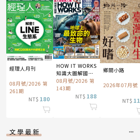
HOW IT WORKS
經理人月刊
鄉間小路
知識大圖解國際
中文版
08月號/2026 第
08月號/2026 第
2026年07月號
143期
261期
188
NT$
180
NT$
1
NT$
文學最新