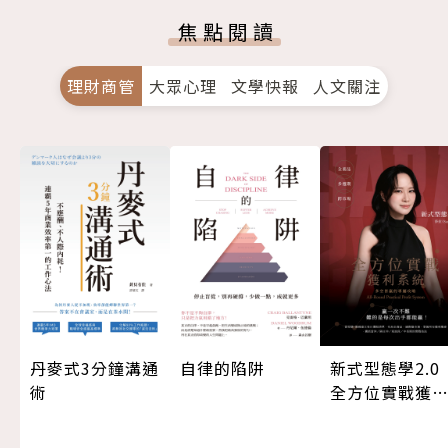
焦點閱讀
理財商管
大眾心理
文學快報
人文關注
丹麥式3分鐘溝通
自律的陷阱
新式型態學2.
術
全方位實戰獲
系統