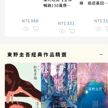
療 癌症基因
暢銷150萬冊・
法
經典新修版】
360
3
NT$
NT$
331
NT$
東野圭吾經典作品精選