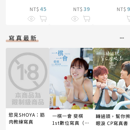
想到天差地遠的
兩人是甜蜜的現
45
39
NT$
NT$
NT$
在進行式～ 04
寫真最新
慾見SHOYA：筋
一棋一會 斐棋
轉過頭，幫你
肉教練寫真
1st數位寫真（含
眼淚 CP寫真書
影音）