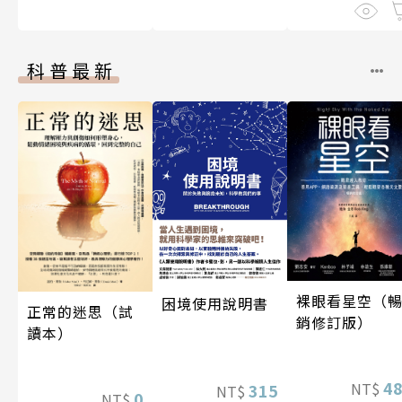
科普最新
裸眼看星空（
困境使用說明書
正常的迷思（試
銷修訂版）
讀本）
4
NT$
315
NT$
0
NT$