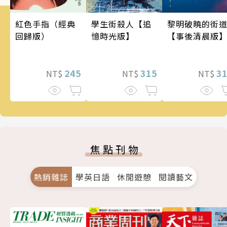
學生街殺人【追
黎明破曉的街
紅色手指（經典
憶時光版】
【事後清晨版
回歸版）
315
3
245
NT$
NT$
NT$
焦點刊物
熱銷雜誌
學英日語
休閒遊憩
閱讀藝文