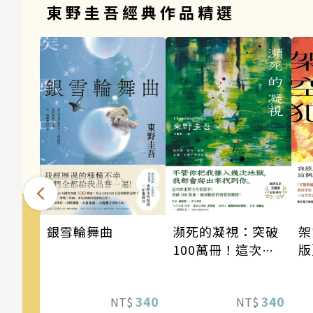
東野圭吾經典作品精選
銀雪輪舞曲
瀕死的凝視：突破
架
100萬冊！這次的
版
東野圭吾很惡劣！
道
瘋到極致的情慾與
《
340
340
NT$
NT$
驚悚！
列