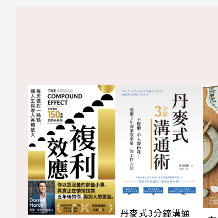
丹麥式3分鐘溝通