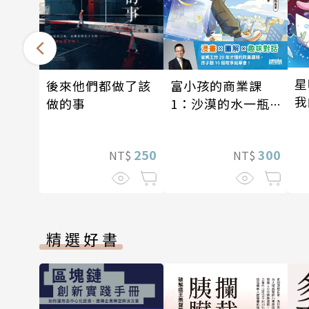
星
後來他們都做了該
富小孩的商業課
我
做的事
1：沙漠的水一瓶
戰
一千元？看懂商業
經營的16個模式
250
300
NT$
NT$
精選好書