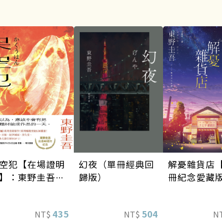
空犯【在場證明
幻夜（單冊經典回
解憂雜貨店【
】：東野圭吾出
歸版）
冊紀念愛藏
40週年紀念！
天鵝與蝙蝠》系
435
504
NT$
NT$
N
重磅新作！