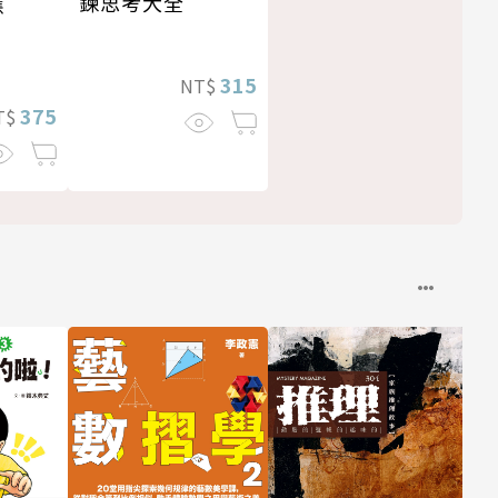
鍊思考大全
應
315
NT$
375
T$