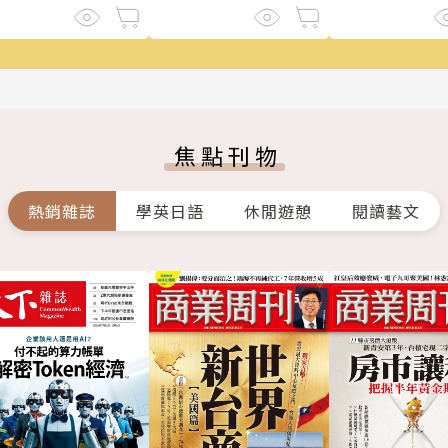
焦點刊物
熱銷雜誌
學英日語
休閒遊憩
閱讀藝文