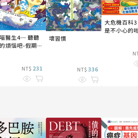
大危機百科3
是不小心的
喵醫生4─ 聽聽
壞習慣
的煩惱吧-假期挑
N
231
NT$
336
NT$