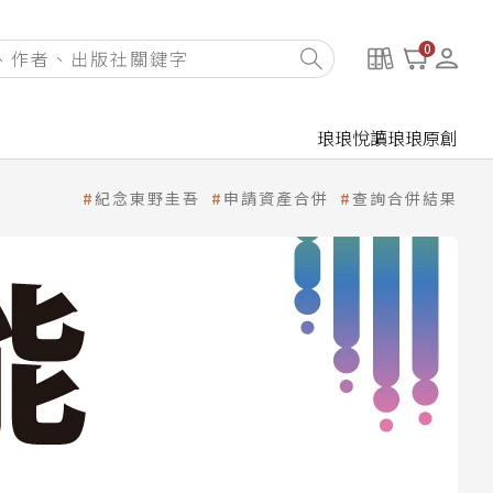
0
琅琅悅讀
琅琅原創
紀念東野圭吾
申請資產合併
查詢合併結果