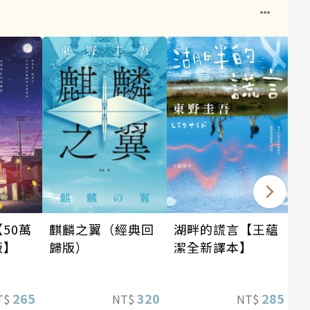
麒麟之翼（經典回
湖畔的謊言【王蘊
50萬
歸版）
潔全新譯本】
版】
320
285
265
NT$
NT$
T$