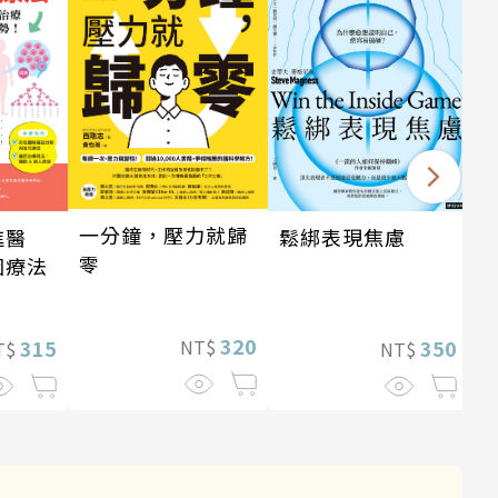
一分鐘，壓力就歸
鬆綁表現焦慮
進醫
零
因療法
320
350
315
NT$
NT$
T$