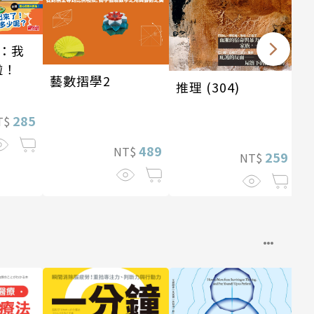
：我
啦！
藝數摺學2
推理 (304)
285
T$
489
NT$
259
NT$