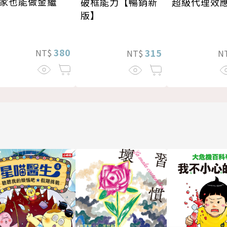
家也能做金繼
超級代理效
破框能力【暢銷新
版】
380
315
NT$
N
NT$