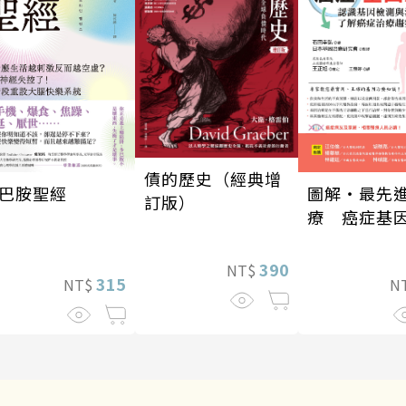
債的歷史（經典增
巴胺聖經
圖解‧最先
訂版）
療 癌症基
390
NT$
315
NT$
N