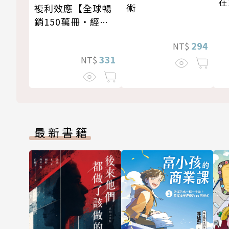
在
術
複利效應【全球暢
銷150萬冊・經典
新修版】
294
NT$
331
NT$
最新書籍