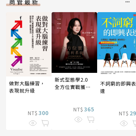
商管最新
新式型態學2.0
做對大腦練習，
不詞窮的即興
全方位實戰獲利
表現就升級
達
系統
365
NT$
300
2
NT$
NT$