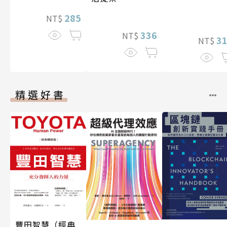
285
NT$
336
NT$
3
NT$
精選好書
豐田智慧（經典