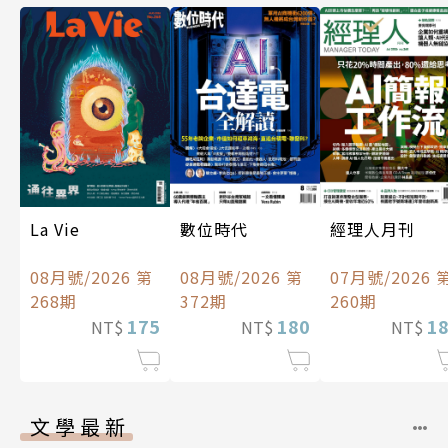
數位時代
經理人月刊
La Vie
08月號/2026 第
07月號/2026 
08月號/2026 第
372期
260期
268期
180
1
175
NT$
NT$
NT$
文學最新