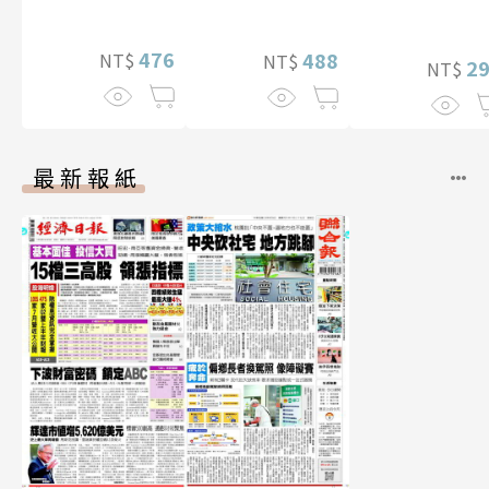
真【數位典藏豪
贈多張未公開照
華增量版】
片）
476
488
NT$
NT$
2
NT$
最新報紙