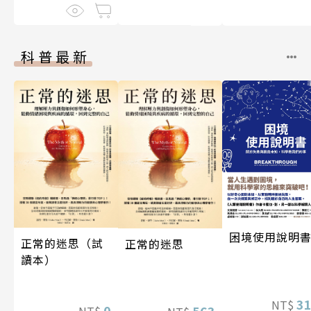
科普最新
困境使用說明
正常的迷思（試
正常的迷思
讀本）
3
NT$
0
563
NT$