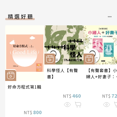
精選好聽
科學怪人【有聲
【有聲套書】
書】
婦人+好妻子：
易莎．梅．艾
好命方程式第1輯
特作品精選
460
7
NT$
NT$
800
NT$