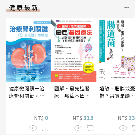
健康最新
健康微閱讀－治
圖解‧最先進醫
過敏、肥胖或
療腎利關鍵，血
療 癌症基因療
鬱？其實是腸
液透析聰明選
法
菌在抗議！
0
315
3
NT$
NT$
NT$