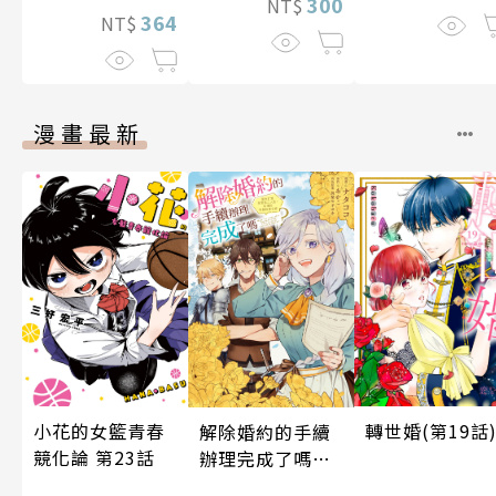
300
NT$
364
NT$
漫畫最新
轉世婚(第19話
小花的女籃青春
解除婚約的手續
競化論 第23話
辦理完成了嗎？
原本打算享受第