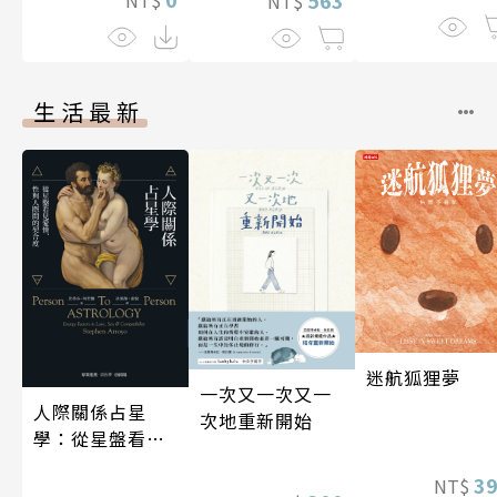
NT$
生活最新
迷航狐狸夢
一次又一次又一
人際關係占星
次地重新開始
學：從星盤看見
愛情、性與人際
3
NT$
間的契合度