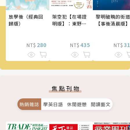
架空犯【在場證
黎明破曉的街
放學後（經典回
明版】：東野圭
【事後清晨版
歸版）
吾出道40週年紀
念！《天鵝與蝙
蝠》系列重磅新
435
3
280
NT$
NT$
NT$
作！
焦點刊物
熱銷雜誌
學英日語
休閒遊憩
閱讀藝文