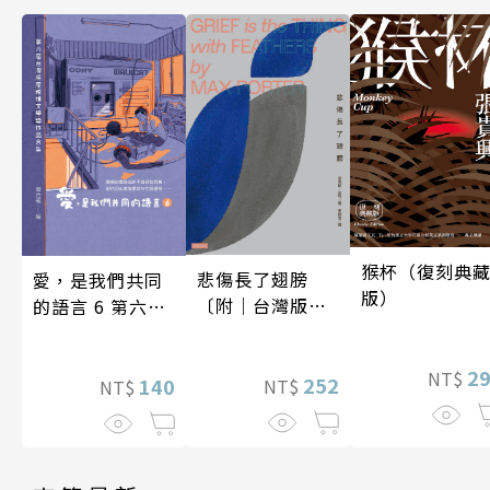
猴杯（復刻典
悲傷長了翅膀
愛，是我們共同
版）
〔附｜台灣版獨
的語言 6 第六屆
家授權作者手寫
台灣房屋親情文
問候印簽〕
學獎作品合集
2
NT$
252
140
NT$
NT$