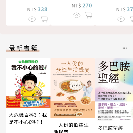
270
NT$
3
338
NT$
NT$
最新書籍
大危機百科3：我
是不小心的啦！
一人份的飲控生
多巴胺聖經
活提案