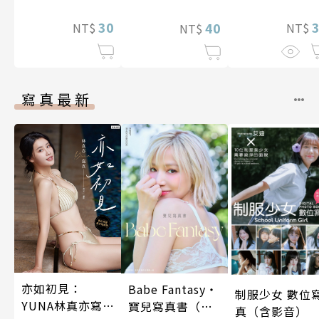
二人生，卻開始
30
策劃改革公會 第
40
NT$
NT$
NT$
17話
寫真最新
亦如初見：
Babe Fantasy‧
制服少女 數位
YUNA林真亦寫
寶兒寫真書（加
真（含影音）