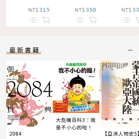
3
350
315
NT$
NT$
NT$
最新書籍
大危機百科3：我
是不小心的啦！
2084
【亞洲人物史5