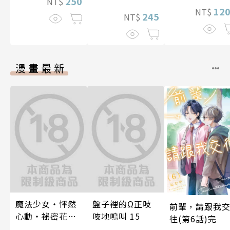
250
NT$
12
NT$
245
NT$
漫畫最新
魔法少女・怦然
盤子裡的Ω正吱
前輩，請跟我
心動・祕密花招
吱地鳴叫 15
往(第6話)完
(第3話)