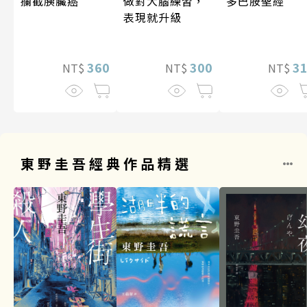
攔截胰臟癌
做對大腦練習，
多巴胺聖經
表現就升級
360
300
3
NT$
NT$
NT$
東野圭吾經典作品精選