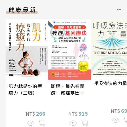
健康最新
呼吸療法的力
肌力就是你的療
圖解‧最先進醫
癒力（二版）
療 癌症基因療
法
6
NT$
266
315
NT$
NT$