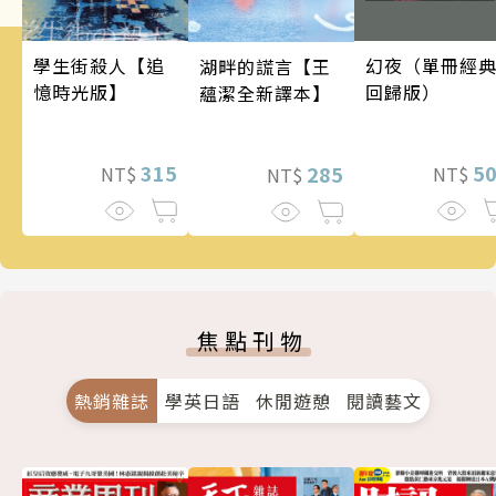
幻夜（單冊經
學生街殺人【追
湖畔的謊言【王
回歸版）
憶時光版】
蘊潔全新譯本】
5
315
285
NT$
NT$
NT$
焦點刊物
熱銷雜誌
學英日語
休閒遊憩
閱讀藝文