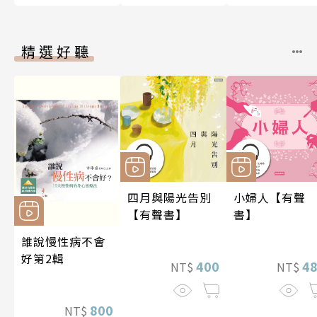
精選好聽
四月與陽光告別
小婦人【有聲
【有聲書】
書】
誰說慢性病不會
好第2輯
400
4
NT$
NT$
800
NT$