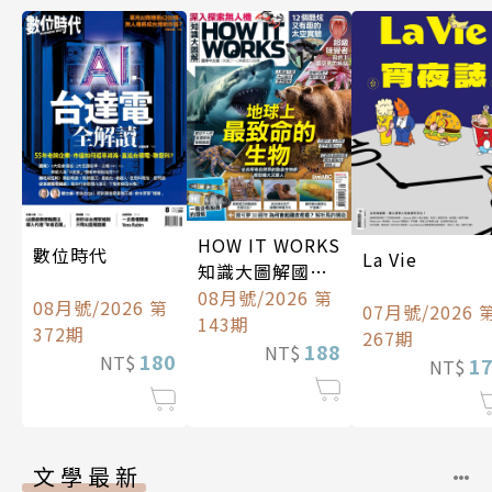
HOW IT WORKS
數位時代
La Vie
知識大圖解國際
中文版
08月號/2026 第
08月號/2026 第
07月號/2026 
143期
372期
267期
188
NT$
180
NT$
1
NT$
文學最新