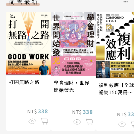
商管最新
打開無路之路
學會理財，世界
複利效應【全
開始發光
暢銷150萬冊・
經典新修版】
338
338
NT$
NT$
3
NT$