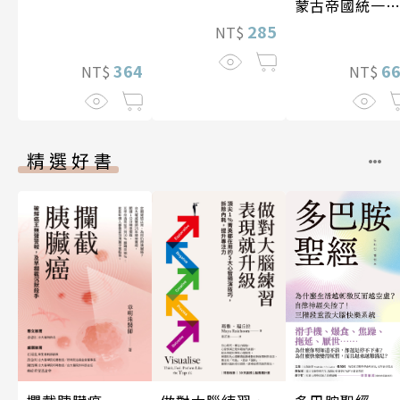
蒙古帝國統一
亞大陸〔12—1
285
NT$
世紀〕
364
6
NT$
NT$
精選好書