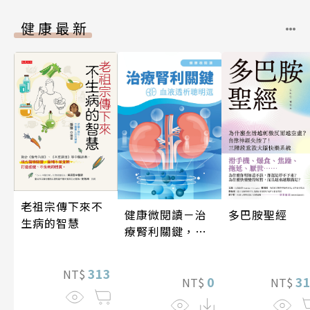
健康最新
老祖宗傳下來不
健康微閱讀－治
多巴胺聖經
生病的智慧
療腎利關鍵，血
液透析聰明選
313
NT$
0
3
NT$
NT$