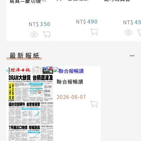
寫真—慶功版
寫真
（含影音）
490
NT$
4
NT$
350
NT$
最新報紙
聯合報暢讀
2026-08-07