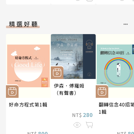
精選好聽
伊森．傅羅姆
（有聲書）
好命方程式第1輯
翻轉信念40招
1輯
280
NT$
800
8
NT$
NT$