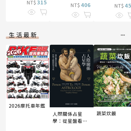
315
NT$
406
NT$
4
NT$
生活最新
2026摩托車年鑑
蔬菜炊飯
人際關係占星
學：從星盤看見
愛情、性與人際