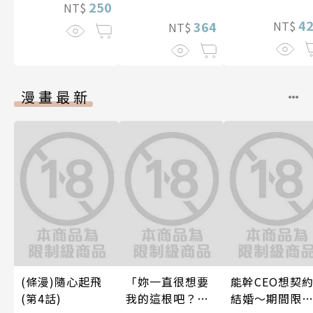
250
NT$
間的契合度
4
364
NT$
NT$
漫畫最新
(條漫)隨心起飛
「妳一直很想要
能幹CEO想契
(第4話)
我的這根吧？」
結婚～期間限