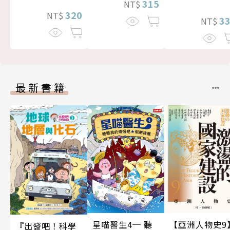
315
NT$
320
NT$
3
NT$
最新書籍
星喵醫生4─ 聽
【亞洲人物史9
『出發吧！科學