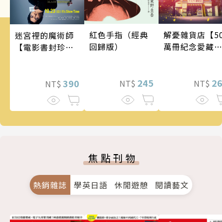
解憂雜貨店【5
紅色手指（經典
迷宮裡的魔術師
萬冊紀念愛藏
回歸版）
【電影書封珍藏
版】
版】
2
245
390
NT$
NT$
NT$
焦點刊物
熱銷雜誌
學英日語
休閒遊憩
閱讀藝文