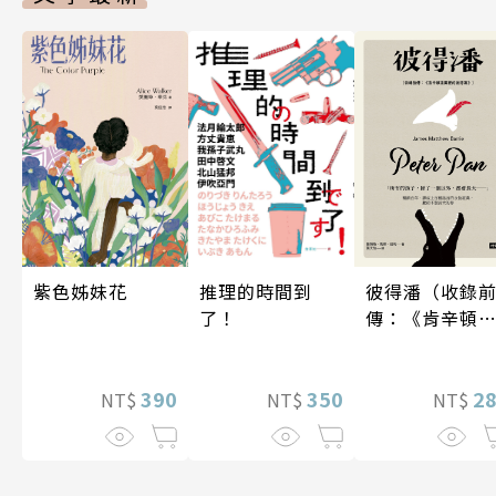
紫色姊妹花
彼得潘（收錄
推理的時間到
傳：《肯辛頓
了！
園裡的彼得
潘》）
390
2
350
NT$
NT$
NT$