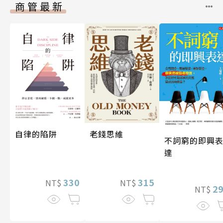
商管最新
自律的陷阱
老錢思維
不詞窮的即興
達
330
315
NT$
NT$
2
NT$