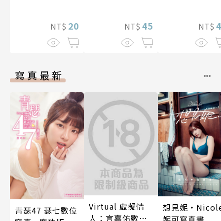
因變態上司永無
夢幻老公～ 04
止盡的淫語而持
20
續絕頂升天一個
45
NT$
NT$
NT$
月(第15話)
寫真最新
Virtual 虛擬情
想見妮‧Nicol
青瑟47 瑟七數位
人：言嘉佑數位
妮可寫真書