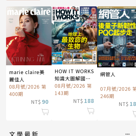
HOW IT WORKS
marie claire美
網管人
知識大圖解國際
麗佳人
中文版
08月號/2026 第
08月號/2026 第
07月號/2026 
143期
400期
246期
188
NT$
90
NT$
1
NT$
文學最新