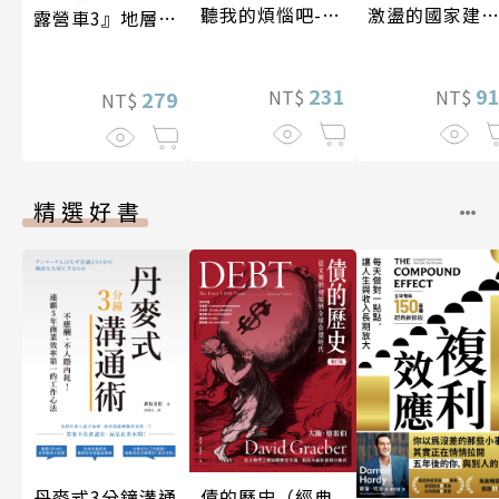
聽我的煩惱吧-假
激盪的國家建
露營車3』地層與
期挑戰
〔19—20世紀
化石篇
231
9
NT$
NT$
279
NT$
精選好書
丹麥式3分鐘溝通
債的歷史（經典