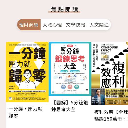
焦點閱讀
理財商管
大眾心理
文學快報
人文關注
【圖解】5分鐘鍛
一分鐘，壓力就
鍊思考大全
複利效應【全
歸零
暢銷150萬冊・
經典新修版】