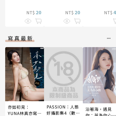
然是最弱職業但
坊性能好過頭了
不肯離開我 第1
靠著作弊技能成
20
～ 第8話
20
話
NT$
NT$
NT$
長至無敵境界 第
16話
寫真最新
PASSION：人態
亦如初見：
沿著海，遇見
好攝影集4（數位
YUNA林真亦寫
你：英為你心