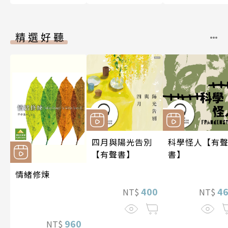
精選好聽
四月與陽光告別
科學怪人【有
【有聲書】
書】
情緒修煉
400
4
NT$
NT$
960
NT$