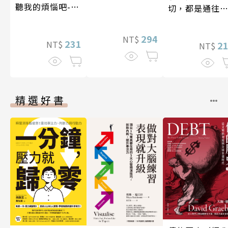
聽我的煩惱吧-假
切，都是通往
期挑戰
盛人生的祕密
294
NT$
231
NT$
2
NT$
精選好書