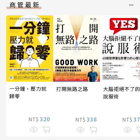
商管最新
一分鐘，壓力就
打開無路之路
大腦拒絕不了
歸零
說服術
320
338
3
NT$
NT$
NT$