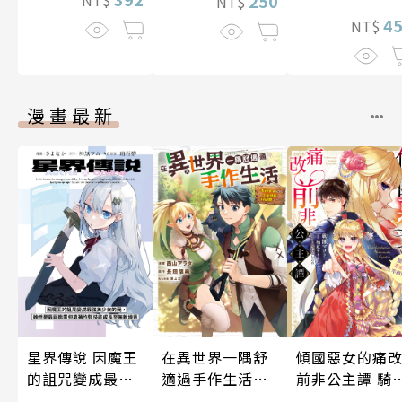
250
NT$
4
NT$
漫畫最新
星界傳說 因魔王
在異世界一隅舒
傾國惡女的痛
的詛咒變成最強
適過手作生活～
前非公主譚 騎
美少女的我，雖
女神大人給的工
團長不太精明