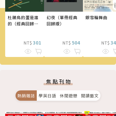
銀雪輪舞曲
幻夜（單冊經典
杜鵑鳥的蛋是誰
回歸版）
的（經典回歸
版）
3
504
301
NT$
NT$
NT$
焦點刊物
熱銷雜誌
學英日語
休閒遊憩
閱讀藝文