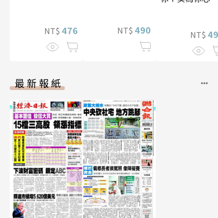
特別版）
真【數位典藏豪
李雅英1st台灣
華增量版】
性紙上電影系
490
476
NT$
NT$
數位版
4
NT$
最新報紙