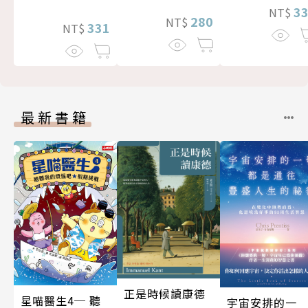
3
NT$
280
NT$
331
NT$
最新書籍
正是時候讀康德
星喵醫生4─ 聽
宇宙安排的一