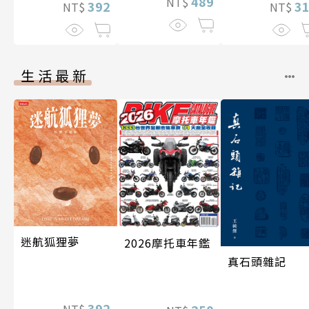
489
NT$
392
3
NT$
NT$
生活最新
迷航狐狸夢
2026摩托車年鑑
真石頭雜記
392
NT$