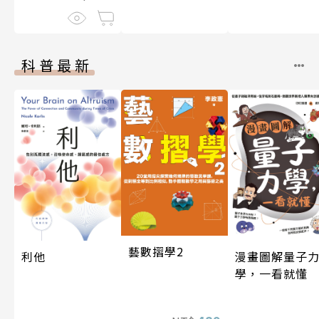
科普最新
藝數摺學2
利他
漫畫圖解量子
學，一看就懂