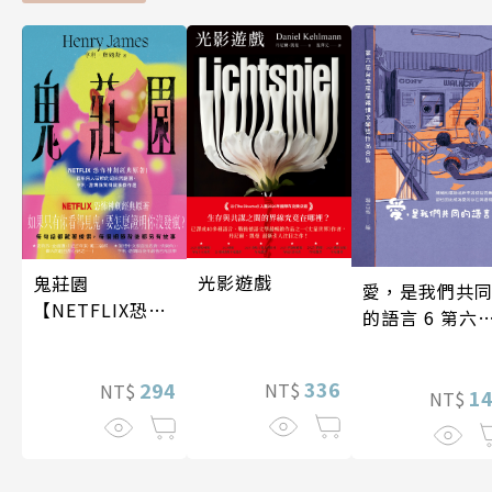
光影遊戲
鬼莊園
愛，是我們共
【NETFLIX恐怖
的語言 6 第六
神劇經典原著】
台灣房屋親情
學獎作品合集
336
294
NT$
NT$
1
NT$