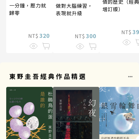
債的歷史（經
一分鐘，壓力就
做對大腦練習，
增訂版）
歸零
表現就升級
3
NT$
320
300
NT$
NT$
東野圭吾經典作品精選