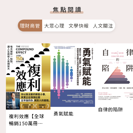
焦點閱讀
理財商管
大眾心理
文學快報
人文關注
自律的陷阱
勇氣賦能
複利效應【全球
暢銷150萬冊・
經典新修版】