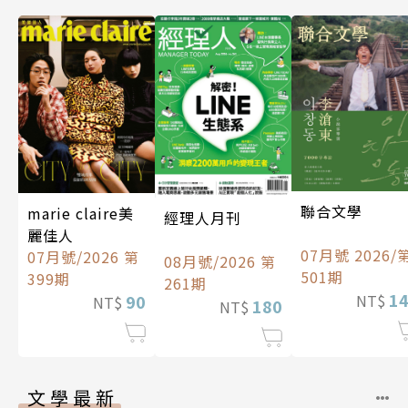
聯合文學
marie claire美
經理人月刊
麗佳人
07月號 2026/
07月號/2026 第
08月號/2026 第
501期
399期
261期
1
90
NT$
NT$
180
NT$
文學最新