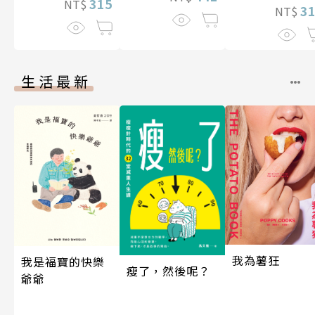
315
NT$
3
NT$
生活最新
我為薯狂
我是福寶的快樂
瘦了，然後呢？
爺爺