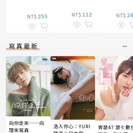
定特典】
112
2
NT$
NT$
255
NT$
寫真最新
向你走來──向
洛入你心：YURI
青瑟47 瑟七數
理來寫真