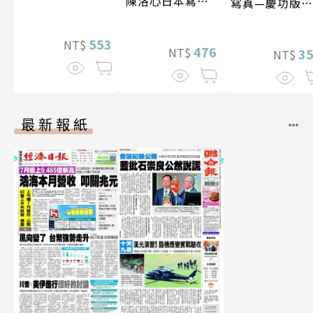
陳洛心日本寫真
寫真—慶功版
【電子書加贈40
（含影音）
幅獨享福利美
553
NT$
照】
476
NT$
3
NT$
最新報紙