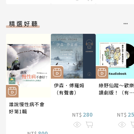
精選好聽
伊森．傅羅姆
綠野仙蹤～歡
（有聲書）
讀劇版！（有
書）
誰說慢性病不會
好第1輯
280
2
NT$
NT$
800
NT$