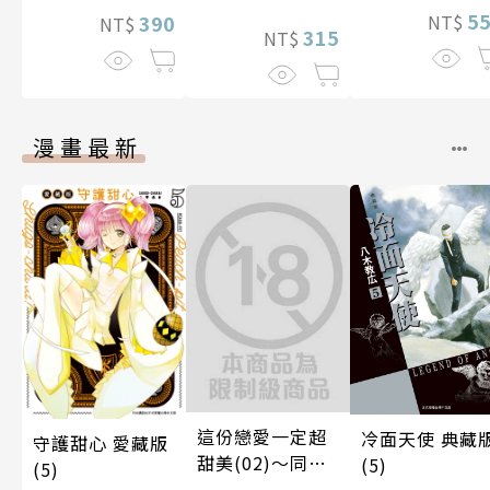
5
NT$
390
NT$
315
NT$
漫畫最新
這份戀愛一定超
冷面天使 典藏
守護甜心 愛藏版
甜美(02)～同居
(5)
(5)
篇～【含電子限