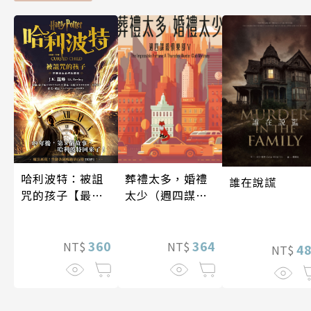
哈利波特：被詛
葬禮太多，婚禮
誰在說謊
咒的孩子【最終
太少（週四謀殺
收藏版】
俱樂部5）
360
364
NT$
NT$
4
NT$