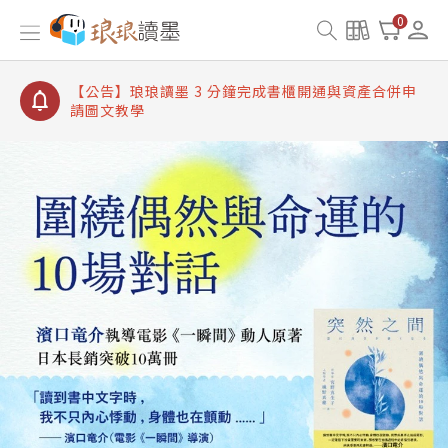
【公告】琅琅讀墨書櫃開通常見問題
0
【公告】琅琅讀墨 3 分鐘完成書櫃開通與資產合併申
請圖文教學
【公告】琅琅書店服務升級重要說明及資產合併結果
查詢
【公告】琅琅讀墨數位閱讀資產合併與書櫃開通申請