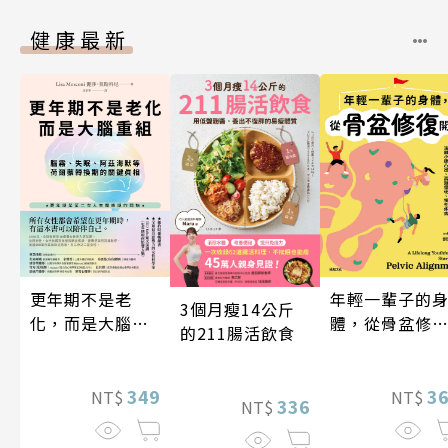
健康最新
年輕一輩子的
更年期不是老
3個月瘦14公斤
體，從骨盆修
化，而是大腦重
的211腸活飲食
開始：透過「
組
吸法×伸展×
動」，遠離小
3
349
NT$
NT$
336
NT$
凸出、肩頸僵
硬、慢性疼痛