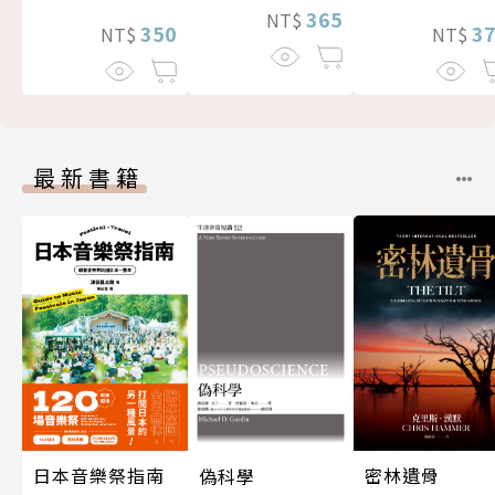
365
NT$
3
350
NT$
NT$
最新書籍
密林遺骨
日本音樂祭指南
偽科學