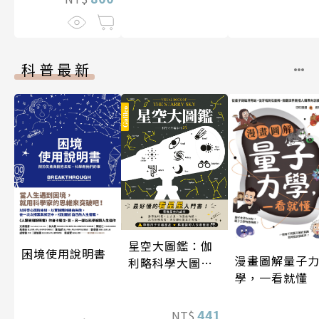
科普最新
星空大圖鑑：伽
困境使用說明書
漫畫圖解量子
利略科學大圖鑑
學，一看就懂
25
441
NT$