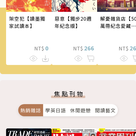
架空犯【讀墨獨
惡意【獨步20週
解憂雜貨店【5
家試讀本】
年紀念版】
萬冊紀念愛藏
版】
0
266
2
NT$
NT$
NT$
焦點刊物
熱銷雜誌
學英日語
休閒遊憩
閱讀藝文