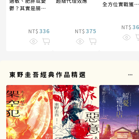
超級代理效應
過敏、肥胖或憂
全方位實戰獲
鬱？其實是腸道
系統
菌在抗議！
3
NT$
375
336
NT$
NT$
東野圭吾經典作品精選