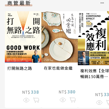
商管最新
在家也能做金繼
打開無路之路
複利效應【全
暢銷150萬冊・
經典新修版】
380
338
NT$
NT$
3
NT$