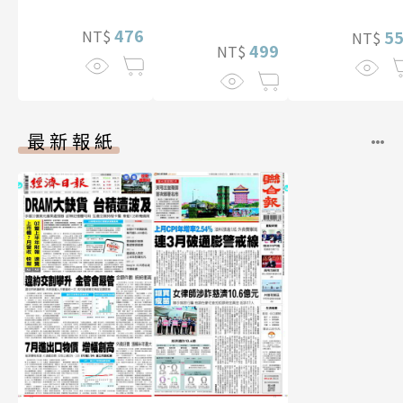
李雅英1st台灣感
性紙上電影系列
476
NT$
5
NT$
數位版
499
NT$
最新報紙