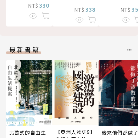
330
NT$
338
3
NT$
NT$
最新書籍
【亞洲人物史9】
北歐式的自由生
後來他們都做