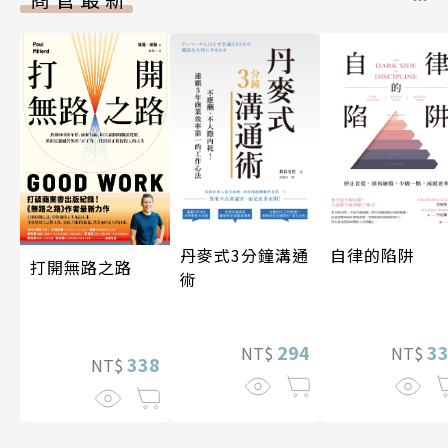
丹麥式3分鐘溝通
自律的陷阱
打開無路之路
術
294
3
NT$
NT$
338
NT$