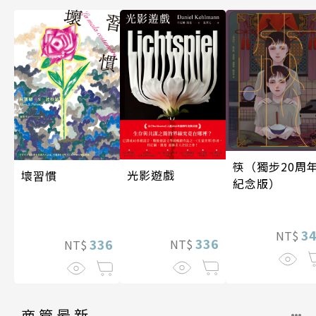
筷（獨步20周
光影遊戲
壞習慣
紀念版）
3
NT$
336
336
NT$
NT$
商管最新