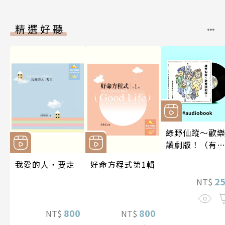
精選好聽
綠野仙蹤～歡
讀劇版！（有
書）
我愛的人，要走
好命方程式第1輯
2
NT$
800
800
NT$
NT$