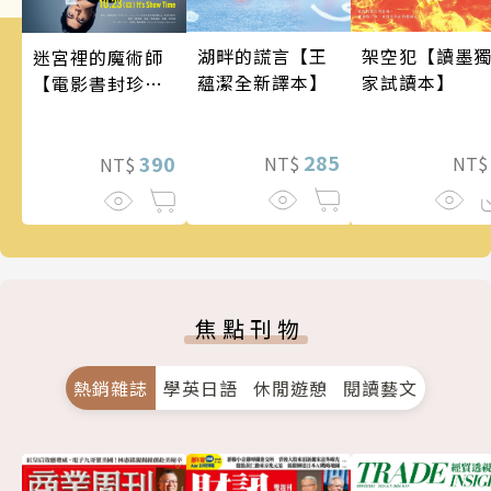
架空犯【讀墨
湖畔的謊言【王
迷宮裡的魔術師
家試讀本】
蘊潔全新譯本】
【電影書封珍藏
版】
285
390
NT
NT$
NT$
焦點刊物
熱銷雜誌
學英日語
休閒遊憩
閱讀藝文