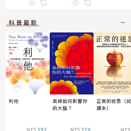
科普最新
正常的迷思（
利他
氣候如何影響你
讀本）
的大腦？
392
378
NT
NT$
NT$