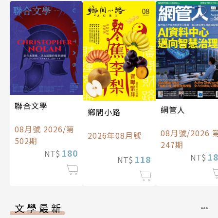
聯合文學
網管人
鄉間小路
08月號 2026/第
08月號/2026 
2026年08月號
502期
247期
180
NT$
1
NT$
118
NT$
文學最新