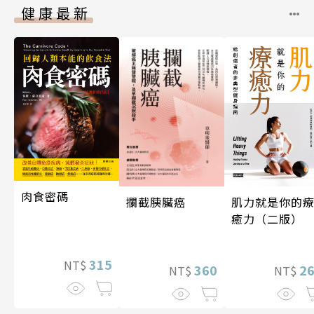
健康最新
肉食密碼
攔截胰臟癌
肌力就是你的
癒力（二版）
315
NT$
360
2
NT$
NT$