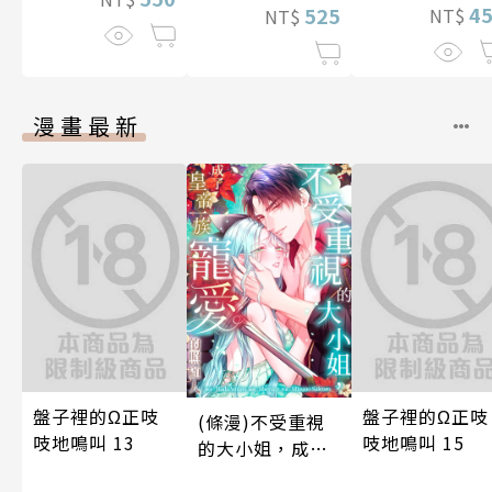
4
525
NT$
NT$
漫畫最新
盤子裡的Ω正吱
盤子裡的Ω正吱
(條漫)不受重視
吱地鳴叫 13
吱地鳴叫 15
的大小姐，成了
皇帝一族寵愛的