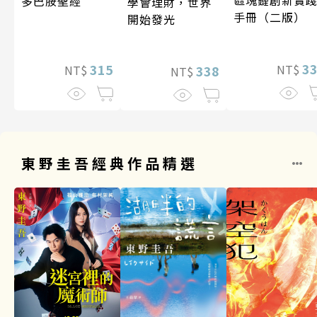
多巴胺聖經
學會理財，世界
手冊（二版）
開始發光
3
315
NT$
338
NT$
NT$
東野圭吾經典作品精選