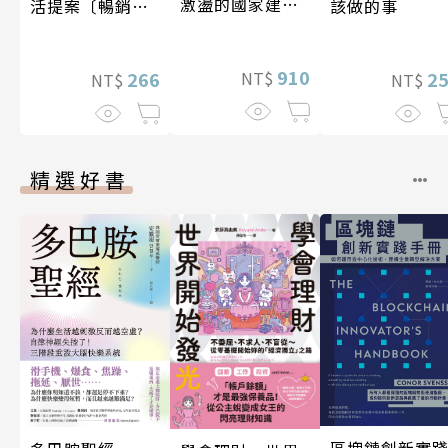
激盪的國家建設
活提案〔暢銷新
該做的事
〔19—20世紀〕
版〕
910
NT$
266
2
NT$
NT$
精選好書
區塊鏈創新實