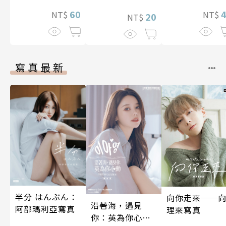
照顧人(第4話)
60
NT$
NT$
20
NT$
寫真最新
半分 はんぶん：
向你走來──
沿著海，遇見
阿部瑪利亞寫真
理來寫真
你：英為你心動