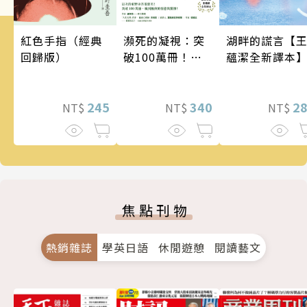
瀕死的凝視：突
湖畔的謊言【
紅色手指（經典
破100萬冊！這
蘊潔全新譯本
回歸版）
次的東野圭吾很
惡劣！瘋到極致
的情慾與驚悚！
340
2
245
NT$
NT$
NT$
焦點刊物
熱銷雜誌
學英日語
休閒遊憩
閱讀藝文