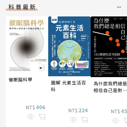
科普最新
催眠腦科學
圖解 元素生活百
為什麼我們總
科
相信自己是對
的？（四版）
406
NT$
224
NT$
4
NT$