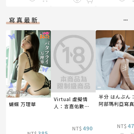
寫真最新
半分 はんぶん
Virtual 虛擬情
阿部瑪利亞寫
蝴蝶 万理華
人：言嘉佑數位
寫真
4
NT$
490
NT$
385
NT$