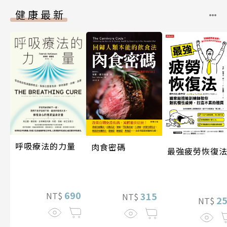
健康最新
呼吸療法的力量
肉食密碼
最強疲勞恢復
690
315
NT$
NT$
2
NT$