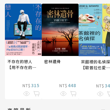
密林遺骨
不存在的戀人
茶館裡的名偵
【用不存在的
【歐普拉也愛
愛，治癒存在的
引爆國際說書
孤獨】
紅數十萬則好
448
315
《茶館裡的嫌
3
NT$
NT$
NT$
人》續作】