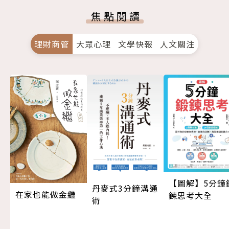
焦點閱讀
理財商管
大眾心理
文學快報
人文關注
【圖解】5分鐘
丹麥式3分鐘溝通
在家也能做金繼
鍊思考大全
術