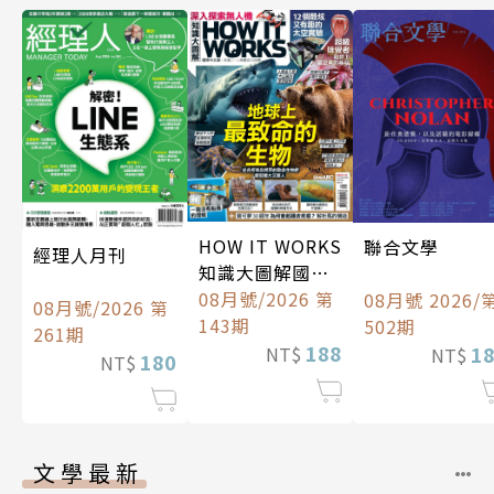
HOW IT WORKS
聯合文學
經理人月刊
知識大圖解國際
中文版
08月號/2026 第
08月號 2026/
08月號/2026 第
143期
502期
261期
188
1
NT$
NT$
180
NT$
文學最新