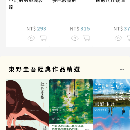
超級代理效應
多巴胺聖經
不詞窮的即興表
達
3
315
293
NT$
NT$
NT$
東野圭吾經典作品精選