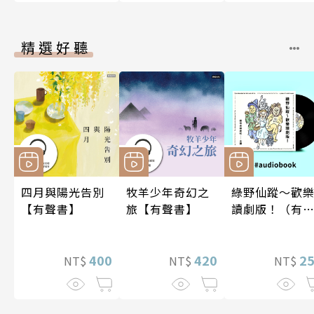
精選好聽
四月與陽光告別
牧羊少年奇幻之
綠野仙蹤～歡
【有聲書】
旅【有聲書】
讀劇版！（有
書）
400
420
2
NT$
NT$
NT$