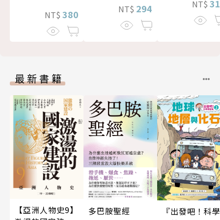
3
NT$
294
NT$
380
NT$
最新書籍
【亞洲人物史9】
多巴胺聖經
『出發吧！科