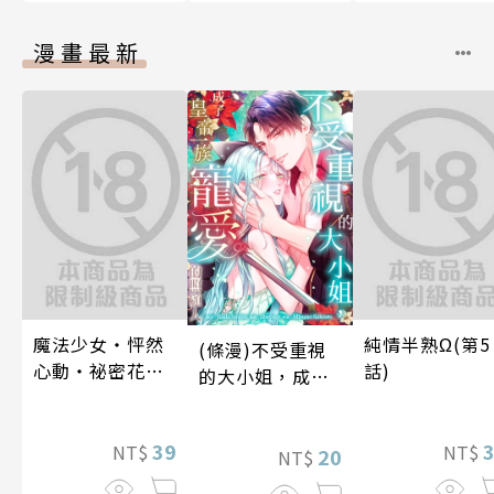
漫畫最新
魔法少女・怦然
純情半熟Ω(第5
(條漫)不受重視
心動・祕密花招
話)
的大小姐，成了
(第3話)
皇帝一族寵愛的
照顧人(第4話)
39
NT$
NT$
20
NT$