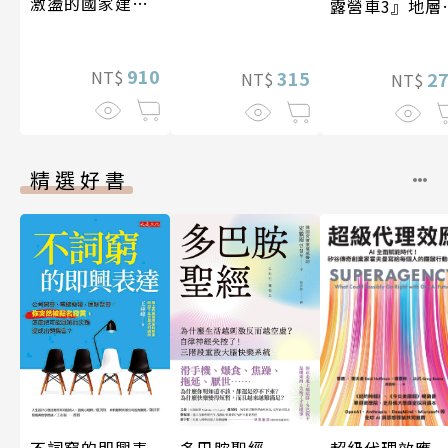
激盪的國家建設
露營車3』地層
〔19—20世紀〕
化石篇
910
NT$
315
2
NT$
NT$
精選好書