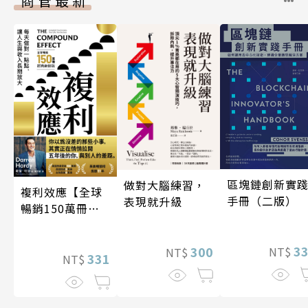
商管最新
區塊鏈創新實
做對大腦練習，
複利效應【全球
手冊（二版）
表現就升級
暢銷150萬冊・
經典新修版】
3
300
NT$
NT$
331
NT$