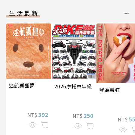
生活最新
迷航狐狸夢
2026摩托車年鑑
我為薯狂
392
NT$
250
NT$
5
NT$