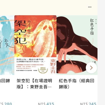
架空犯【在場證明
典回歸
紅色手指（經典回
版】：東野圭吾出
歸版）
道40週年紀念！
《天鵝與蝙蝠》系
435
280
245
NT$
T$
NT$
列重磅新作！