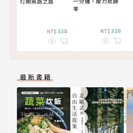
一分鐘，壓力就歸
打開無路之路
零
320
338
NT$
NT$
最新書籍