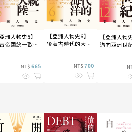
【亞洲人物史6】
亞洲人物史5】
【亞洲人物史
後蒙古時代的大陸
古帝國統一歐亞
邁向亞洲世紀
與海洋〔14—17世
陸〔12—14世
—21世紀〕
紀〕
〕
700
NT$
665
NT$
N