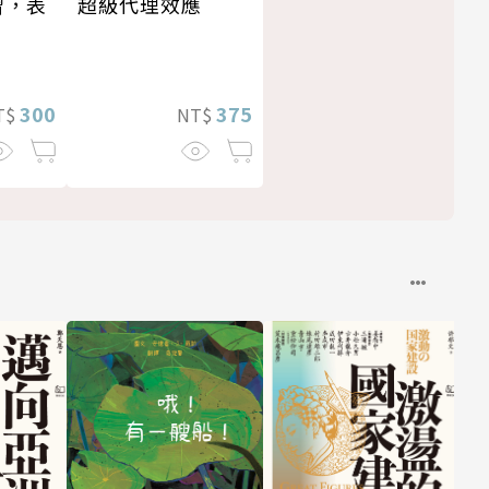
習，表
超級代理效應
300
375
T$
NT$