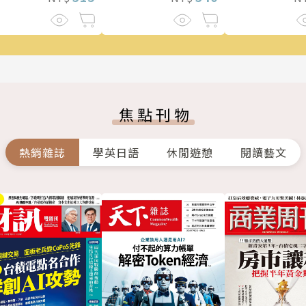
焦點刊物
熱銷雜誌
學英日語
休閒遊憩
閱讀藝文