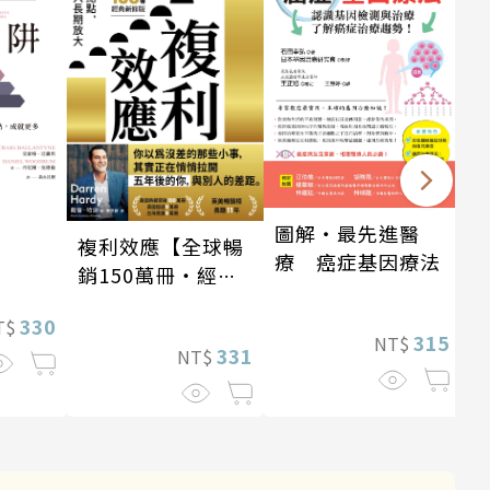
圖解‧最先進醫
複利效應【全球暢
療 癌症基因療法
銷150萬冊・經典
新修版】
330
T$
315
NT$
331
NT$