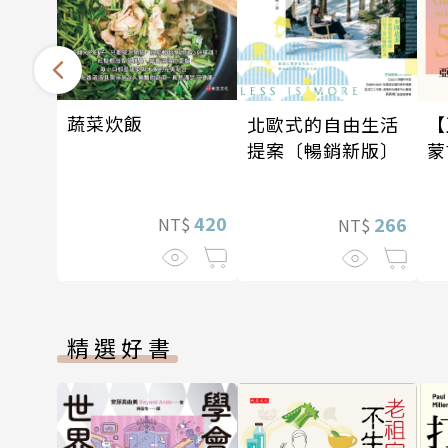
蔬菜炊飯
北歐式的自由生活
【
提案〔暢銷新版〕
蒙
大
紀
420
266
NT$
NT$
精選好書