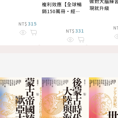
做對大腦練
複利效應【全球暢
現就升級
銷150萬冊・經典
新修版】
315
NT$
N
331
NT$