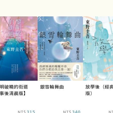
銀雪輪舞曲
明破曉的街道
放學後（經
事後清晨版】
版）
340
315
NT$
NT$
N