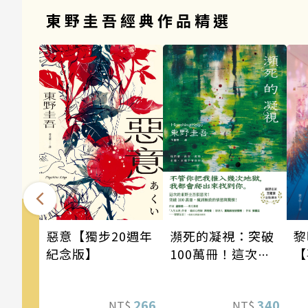
東野圭吾經典作品精選
瀕死的凝視：突破
惡意【獨步20週年
黎
100萬冊！這次的
紀念版】
【
東野圭吾很惡劣！
瘋到極致的情慾與
340
266
NT$
NT$
驚悚！