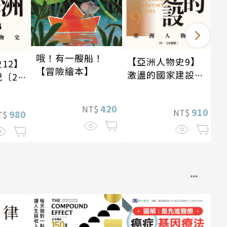
哦！有一艘船！
【亞洲人物史9】
12】
【冒險繪本】
激盪的國家建設
〔20
〔19—20世紀〕
420
NT$
910
NT$
980
T$