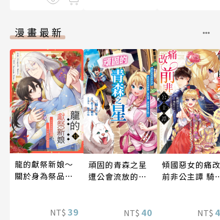
漫畫最新
龍的獻祭新娘～
頑固的青森之星
傾國惡女的痛
關於身為祭品的
遭公會流放的法
前非公主譚 騎
我如何獲得幸福
師用作弊的津輕
團長不太精明
～(第13話)
腔（無詠唱）邁
不肯離開我 第1
39
向最強之路!! 第
40
話
NT$
NT$
NT$