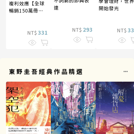
不詞窮的即興表
學會理財，世
複利效應【全球
達
開始發光
暢銷150萬冊・
經典新修版】
293
3
NT$
NT$
331
NT$
東野圭吾經典作品精選