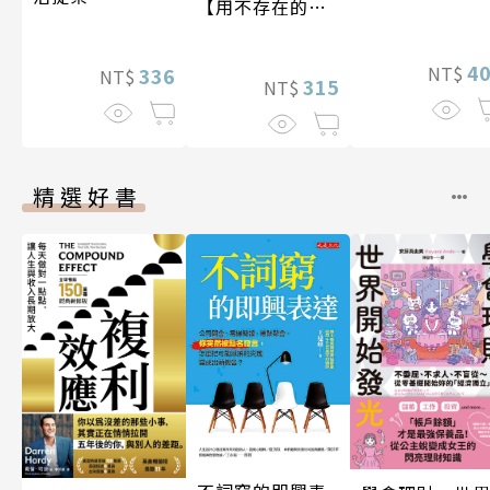
【用不存在的
愛，治癒存在的
孤獨】
4
NT$
336
NT$
315
NT$
精選好書