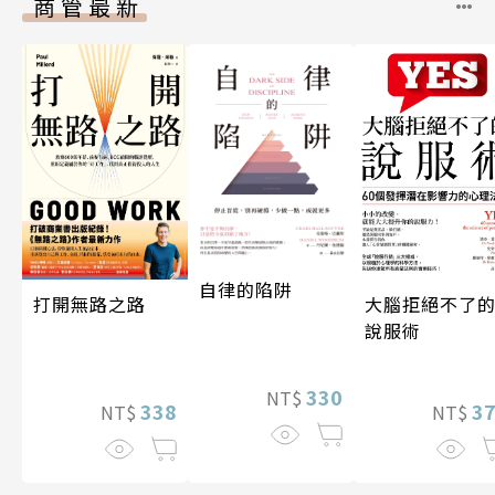
商管最新
自律的陷阱
打開無路之路
大腦拒絕不了
說服術
330
NT$
338
3
NT$
NT$