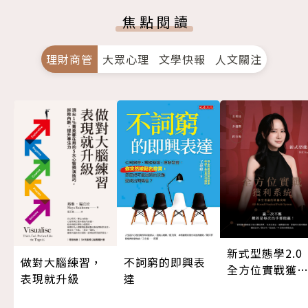
焦點閱讀
理財商管
大眾心理
文學快報
人文關注
新式型態學2.
做對大腦練習，
不詞窮的即興表
全方位實戰獲
表現就升級
達
系統