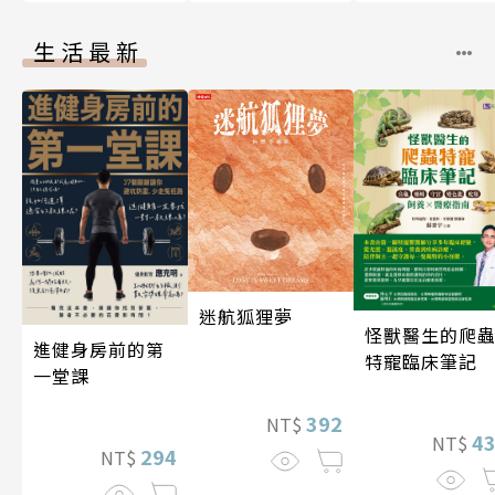
生活最新
迷航狐狸夢
怪獸醫生的爬
進健身房前的第
特寵臨床筆記
一堂課
392
NT$
4
NT$
294
NT$