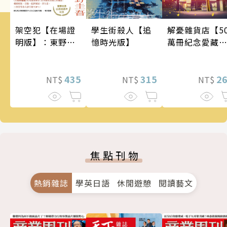
架空犯【在場證
學生街殺人【追
解憂雜貨店【5
明版】：東野圭
憶時光版】
萬冊紀念愛藏
吾出道40週年紀
版】
念！《天鵝與蝙
蝠》系列重磅新
435
315
2
NT$
NT$
NT$
作！
焦點刊物
熱銷雜誌
學英日語
休閒遊憩
閱讀藝文