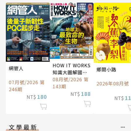
HOW IT WORKS
網管人
鄉間小路
知識大圖解國際
中文版
08月號/2026 第
07月號/2026 第
2026年08月號
143期
246期
188
NT$
180
NT$
1
NT$
文學最新