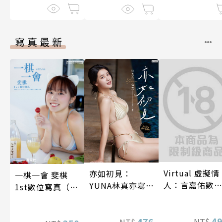
11話
寫真最新
Virtual 虛擬情
亦如初見：
一棋一會 斐棋
人：言嘉佑數
YUNA林真亦寫
1st數位寫真（含
寫真
真【數位典藏豪
影音）
華增量版】
4
476
NT$