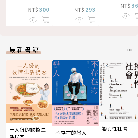
3
NT$
300
293
NT$
NT$
最新書籍
獨異性社會
一人份的飲控生
不存在的戀人
活提案