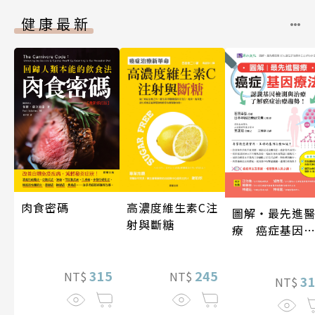
健康最新
肉食密碼
高濃度維生素C注
圖解‧最先進
射與斷糖
療 癌症基因
法
315
245
NT$
NT$
3
NT$