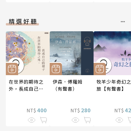
精選好聽
在世界的期待之
伊森．傅羅姆
牧羊少年奇幻
外，長成自己的
（有聲書）
旅【有聲書】
樣子【有聲書】
400
280
4
NT$
NT$
NT$