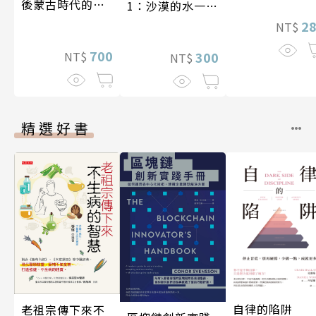
後蒙古時代的大
1：沙漠的水一瓶
陸與海洋〔14—
一千元？看懂商
2
NT$
17世紀〕
業經營的16個模
700
式
300
NT$
NT$
精選好書
自律的陷阱
老祖宗傳下來不