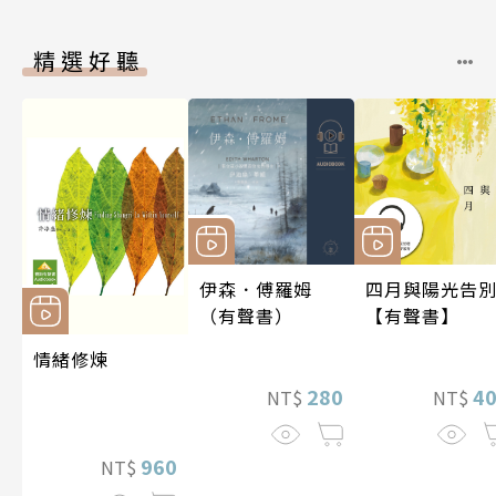
精選好聽
伊森．傅羅姆
四月與陽光告
（有聲書）
【有聲書】
情緒修煉
280
4
NT$
NT$
960
NT$