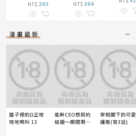
NT$
364
245
NT$
NT$
漫畫最新
盤子裡的Ω正吱
能幹CEO想契約
宰相閣下的可
吱地鳴叫 13
結婚～期間限定
護衛(第3話)
夢幻老公～ 05