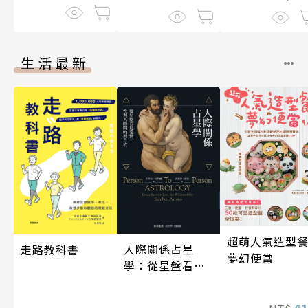
生活最新
超萌人氣造型餐
人際關係占星
走路教科書
夢幻便當
學：從星盤看見
愛情、性與人際
間的契合度
4