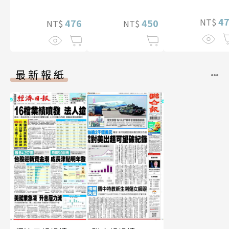
華增量版】
幅獨享福利美
4
NT$
照】
476
450
NT$
NT$
最新報紙