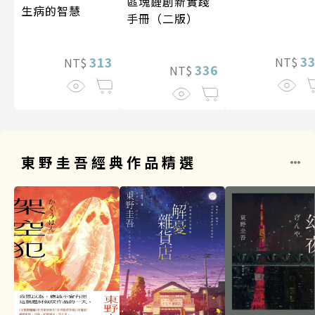
區塊鏈創新實踐
生病的智慧
手冊（二版）
3
313
NT$
NT$
336
NT$
東野圭吾經典作品精選