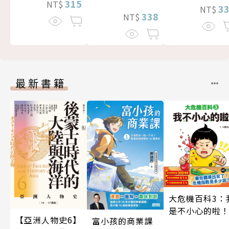
315
NT$
3
NT$
338
NT$
最新書籍
大危機百科3：
是不小心的啦
【亞洲人物史6】
富小孩的商業課