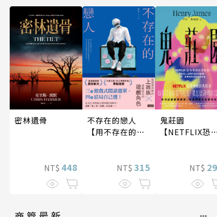
密林遺骨
不存在的戀人
鬼莊園
【用不存在的
【NETFLIX恐
愛，治癒存在的
神劇經典原著
孤獨】
448
315
2
NT$
NT$
NT$
商管最新