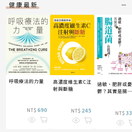
健康最新
呼吸療法的力量
高濃度維生素C注
過敏、肥胖或
射與斷糖
鬱？其實是腸
菌在抗議！
690
245
NT$
NT$
3
NT$