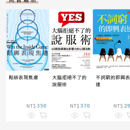
鬆綁表現焦慮
大腦拒絕不了的
不詞窮的即興
說服術
達
350
370
2
NT$
NT$
NT$