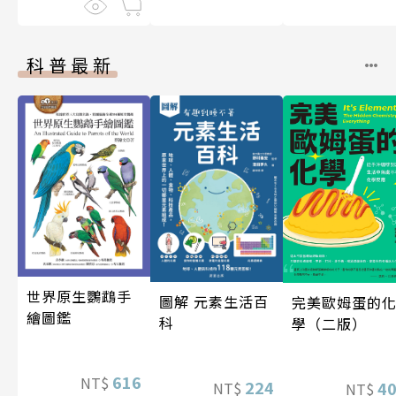
科普最新
世界原生鸚鵡手
圖解 元素生活百
完美歐姆蛋的
繪圖鑑
科
學（二版）
616
NT$
224
4
NT$
NT$