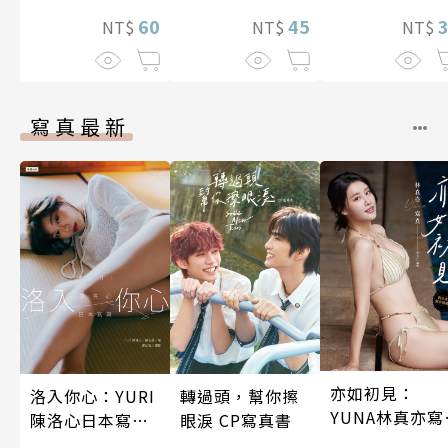
60
45
NT$
NT$
NT$
寫真最新
亦如初見：
洛入你心：YURI
轉過頭，幫你擦
YUNA林真亦寫
陳洛心日本寫真
眼淚 CP寫真書
真【數位典藏
【電子書加贈40