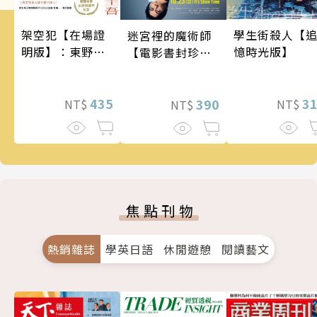
架空犯【在場證
學生街殺人【
迷宮裡的魔術師
明版】：東野圭
憶時光版】
【電影書封珍藏
吾出道40週年紀
版】
念！《天鵝與蝙
蝠》系列重磅新
435
3
390
NT$
NT$
NT$
作！
焦點刊物
熱銷雜誌
學英日語
休閒遊憩
閱讀藝文