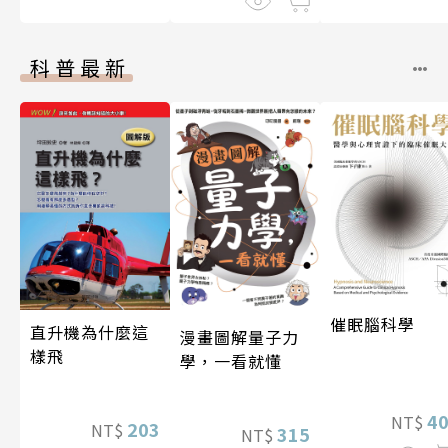
科普最新
催眠腦科學
直升機為什麼這
漫畫圖解量子力
樣飛
學，一看就懂
4
NT$
203
NT$
315
NT$