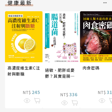
健康最新
高濃度維生素C注
肉食密碼
過敏、肥胖或憂
射與斷糖
鬱？其實是腸道
菌在抗議！
245
3
NT$
NT$
336
NT$