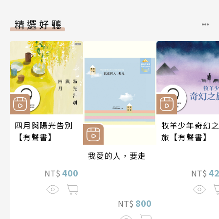
精選好聽
四月與陽光告別
牧羊少年奇幻
【有聲書】
旅【有聲書】
我愛的人，要走
400
4
NT$
NT$
800
NT$