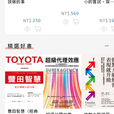
該做的事
小的嘗試，探
人生的無限可
560
NT$
250
3
NT$
NT$
精選好書
豐田智慧（經典