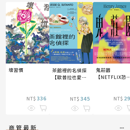
壞習慣
鬼莊園
茶館裡的名偵探
【NETFLIX恐
【歐普拉也愛！
神劇經典原著
引爆國際說書網
紅數十萬則好評
336
2
《茶館裡的嫌疑
345
NT$
NT$
NT$
人》續作】
商管最新