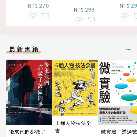
270
2
NT$
NT$
293
NT$
最新書籍
卡通人物技法全
書
後來他們都做了
微實驗：透過