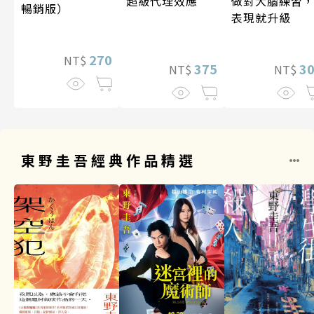
超級代理效應
做對大腦練習
暢銷版）
表現就升級
270
NT$
375
3
NT$
NT$
東野圭吾經典作品精選