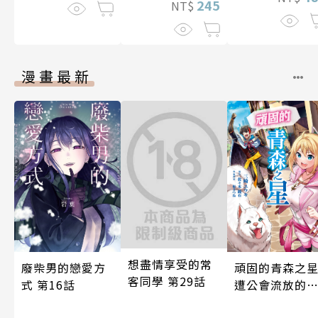
245
NT$
漫畫最新
想盡情享受的常
頑固的青森之
廢柴男的戀愛方
客同學 第29話
遭公會流放的
式 第16話
師用作弊的津