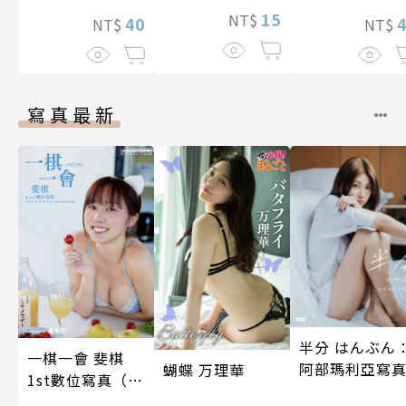
腔（無詠唱）
15
NT$
向最強之路!! 
40
NT$
NT$
11話
寫真最新
半分 はんぶん
一棋一會 斐棋
阿部瑪利亞寫
蝴蝶 万理華
1st數位寫真（含
影音）