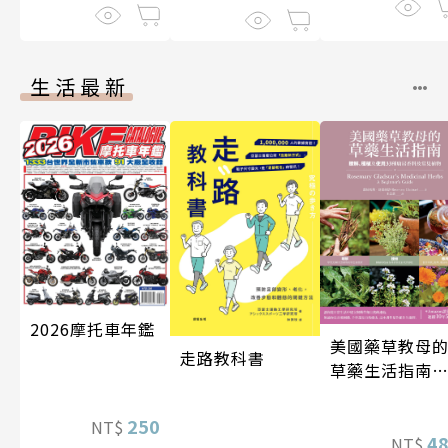
生活最新
2026摩托車年鑑
美國藥草教母
走路教科書
草藥生活指南
（二版）
250
NT$
4
NT$