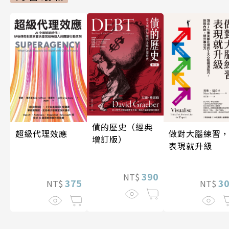
債的歷史（經典
超級代理效應
做對大腦練習
增訂版）
表現就升級
390
NT$
375
3
NT$
NT$