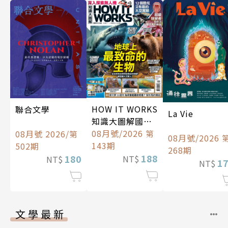
HOW IT WORKS
聯合文學
La Vie
知識大圖解國際
中文版
08月號/2026 第
08月號 2026/第
08月號/2026 
143期
502期
268期
188
180
NT$
NT$
1
NT$
文學最新