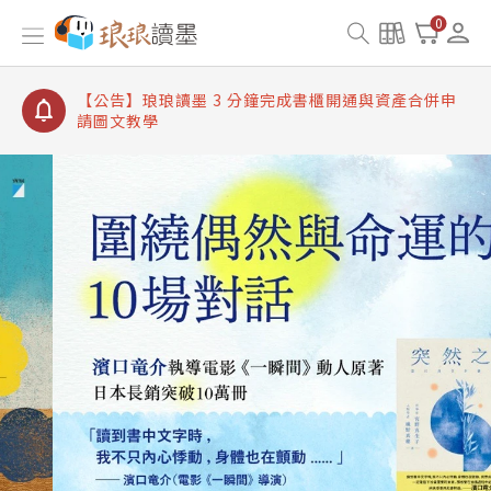
【公告】琅琅讀墨書櫃開通常見問題
0
【公告】琅琅讀墨 3 分鐘完成書櫃開通與資產合併申
請圖文教學
【公告】琅琅書店服務升級重要說明及資產合併結果
查詢
【公告】琅琅讀墨數位閱讀資產合併與書櫃開通申請