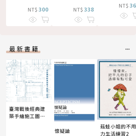
3
NT$
300
338
NT$
NT$
最新書籍
臺灣戰後經典建
築手繪施工圖選
（二版）【套
菇蛙小姐的不
書，含別冊】
懷疑論
力生活練習2