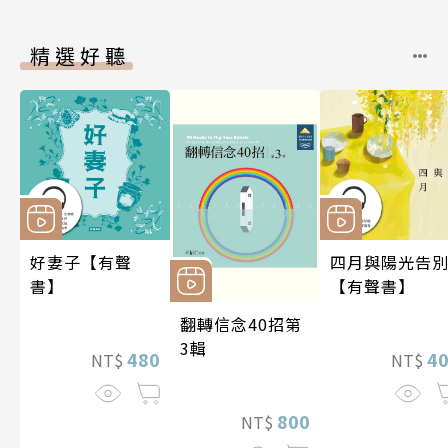
精選好聽
好妻子【有聲
四月與陽光告
書】
【有聲書】
翻轉信念40招第
3輯
480
4
NT$
NT$
800
NT$