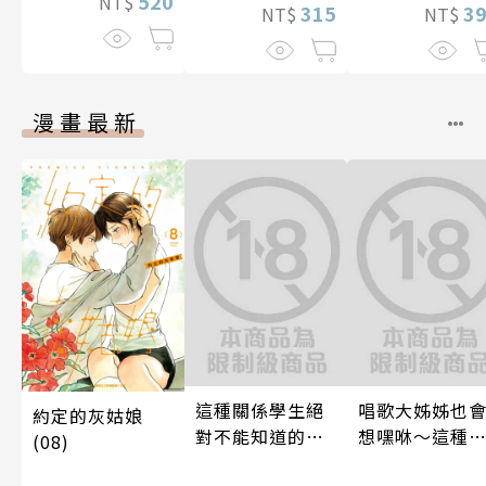
520
NT$
315
3
NT$
NT$
漫畫最新
這種關係學生絕
唱歌大姊姊也
約定的灰姑娘
對不能知道的
想嘿咻～這種
(08)
唷！～作夢也沒
情，不能讓電