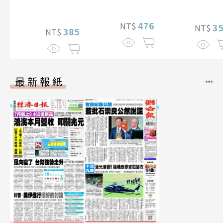
【電子書加贈40
（含影音）
幅獨享福利美
照】
476
NT$
3
NT$
385
NT$
最新報紙