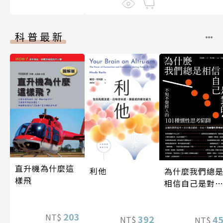
科普最新
直升機為什麼這
利他
為什麼我們總
樣飛
相信自己是對
的？（四版）
203
NT$
392
4
NT$
NT$