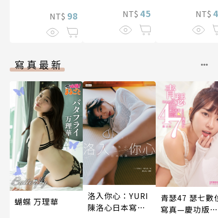
想到天差地遠的
機前的大家看
兩人是甜蜜的現
45
喔…(第31話)
NT$
NT$
98
NT$
在進行式～ 02
寫真最新
洛入你心：YURI
青瑟47 瑟七數
蝴蝶 万理華
陳洛心日本寫真
寫真—慶功版