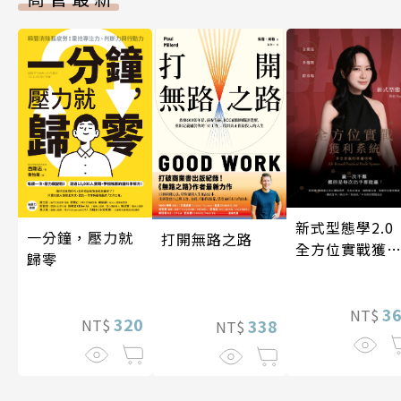
新式型態學2.
一分鐘，壓力就
打開無路之路
全方位實戰獲
歸零
系統
3
NT$
320
338
NT$
NT$