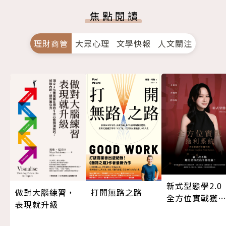
焦點閱讀
理財商管
大眾心理
文學快報
人文關注
新式型態學2.
做對大腦練習，
打開無路之路
全方位實戰獲
表現就升級
系統