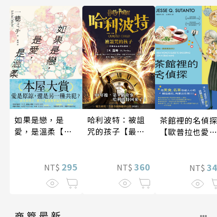
如果是戀，是
哈利波特：被詛
茶館裡的名偵
愛，是溫柔【限
咒的孩子【最終
【歐普拉也愛
時贈品版】
收藏版】
引爆國際說書
紅數十萬則好
295
360
《茶館裡的嫌
3
NT$
NT$
NT$
人》續作】
商管最新