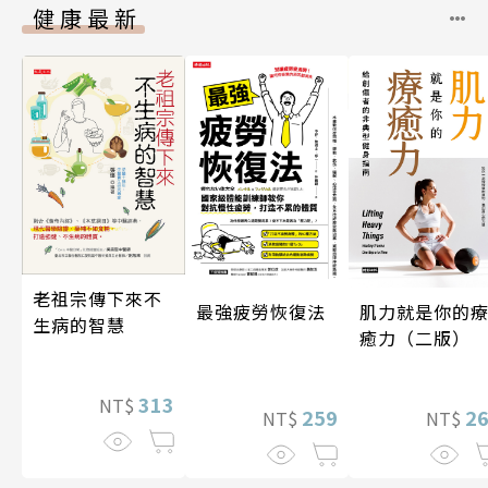
健康最新
老祖宗傳下來不
最強疲勞恢復法
肌力就是你的
生病的智慧
癒力（二版）
313
NT$
259
2
NT$
NT$