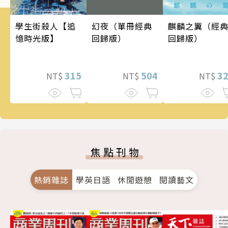
幻夜（單冊經典
麒麟之翼（經
學生街殺人【追
回歸版）
回歸版）
憶時光版】
504
3
315
NT$
NT$
NT$
焦點刊物
熱銷雜誌
學英日語
休閒遊憩
閱讀藝文