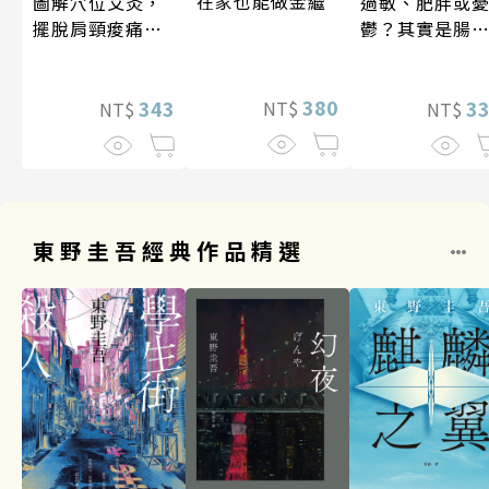
在家也能做金繼
圖解穴位艾灸，
過敏、肥胖或
擺脫肩頸痠痛、
鬱？其實是腸
失眠、經痛和便
菌在抗議！
祕
380
343
3
NT$
NT$
NT$
東野圭吾經典作品精選