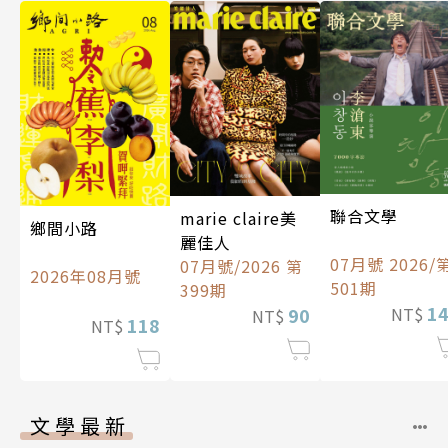
聯合文學
marie claire美
鄉間小路
麗佳人
07月號 2026/
07月號/2026 第
2026年08月號
501期
399期
1
90
NT$
NT$
118
NT$
文學最新