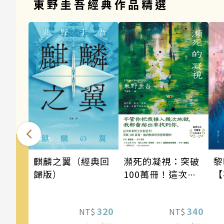
東野圭吾經典作品精選
瀕死的凝視：突破
麒麟之翼（經典回
黎
100萬冊！這次的
歸版）
【
東野圭吾很惡劣！
瘋到極致的情慾與
340
320
NT$
NT$
驚悚！