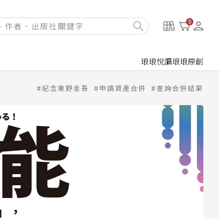
0
琅琅悅讀
琅琅原創
紀念東野圭吾
申請資產合併
查詢合併結果