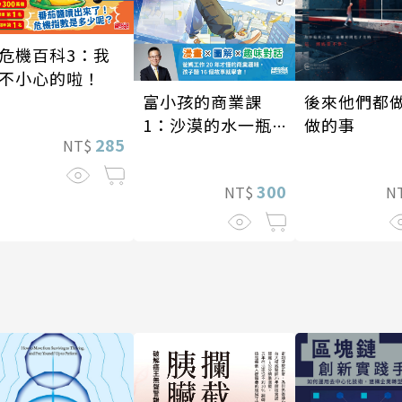
危機百科3：我
不小心的啦！
後來他們都
富小孩的商業課
做的事
1：沙漠的水一瓶
285
NT$
一千元？看懂商業
經營的16個模式
300
N
NT$