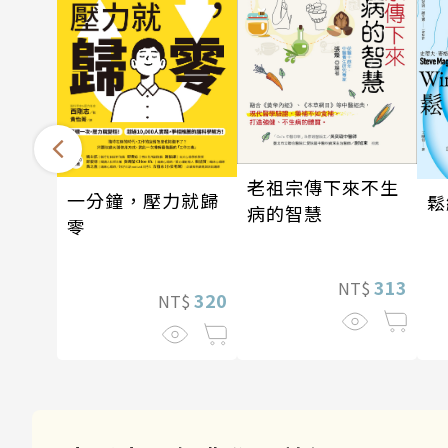
老祖宗傳下來不生
一分鐘，壓力就歸
鬆
病的智慧
零
313
NT$
320
NT$