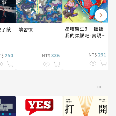
星喵醫生3─ 聽聽
做了該
壞習慣
我的煩惱吧-實現自
我
231
NT$
250
336
T$
NT$