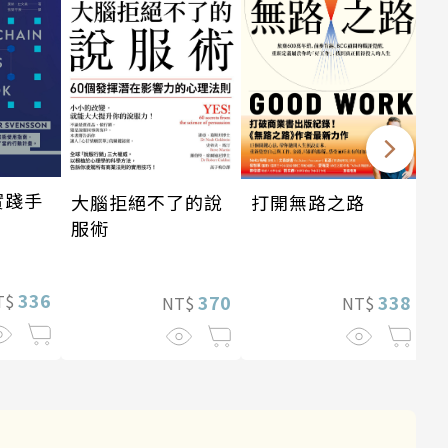
實踐手
打開無路之路
大腦拒絕不了的說
服術
336
338
370
T$
NT$
NT$