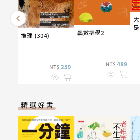
大
是
藝數摺學2
推理 (304)
489
NT$
259
NT$
精選好書