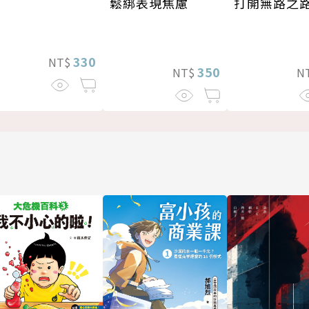
打開無路之
鬆綁表現焦慮
330
NT$
350
N
NT$