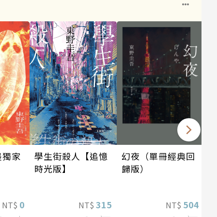
墨獨家
幻夜（單冊經典回
學生街殺人【追憶
歸版）
時光版】
0
504
315
NT$
NT$
NT$