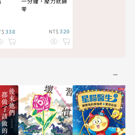
一分鐘，壓力就歸
路
零
320
338
NT$
T$