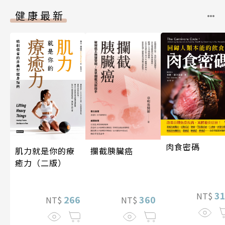
健康最新
肉食密碼
攔截胰臟癌
肌力就是你的療
癒力（二版）
3
NT$
360
266
NT$
NT$