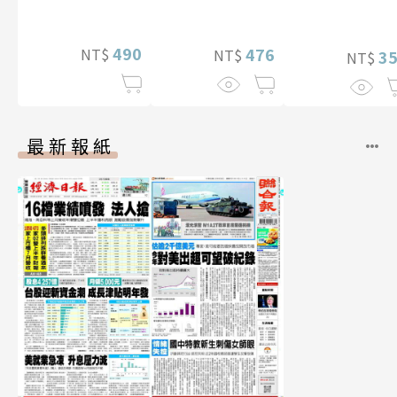
寫真
真【數位典藏豪
影音）
華增量版】
490
476
NT$
NT$
3
NT$
最新報紙