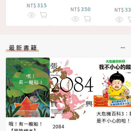
315
NT$
350
3
NT$
NT$
最新書籍
大危機百科3：
是不小心的啦
哦！有一艘船！
2084
【冒險繪本】