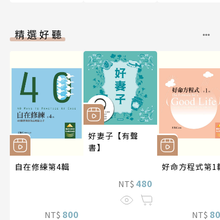
精選好聽
好妻子【有聲
書】
自在修練第4輯
好命方程式第1
480
NT$
800
8
NT$
NT$