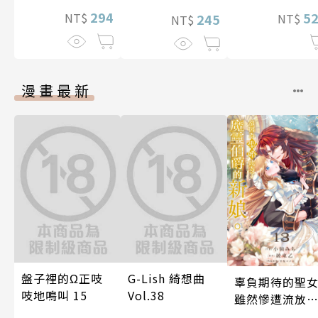
294
5
NT$
245
NT$
NT$
漫畫最新
盤子裡的Ω正吱
G-Lish 綺想曲
辜負期待的聖
吱地鳴叫 15
Vol.38
雖然慘遭流放
卻因為聖婚成