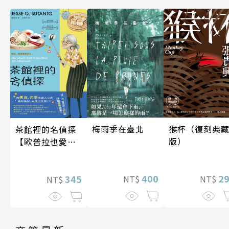
梅雨季在臺北
猴杯（復刻典
茶館裡的名偵探
版）
【歐普拉也愛！
引爆國際說書網
紅數十萬則好評
400
2
《茶館裡的嫌疑
345
NT$
NT$
NT$
人》續作】