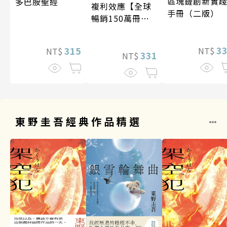
區塊鏈創新實
多巴胺聖經
複利效應【全球
手冊（二版）
暢銷150萬冊・
經典新修版】
3
315
NT$
NT$
331
NT$
東野圭吾經典作品精選