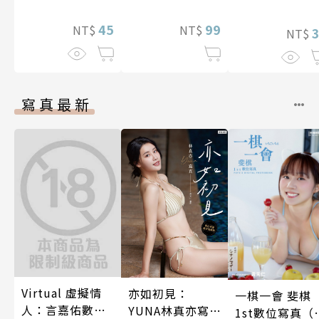
了魔靈伯爵的
45
99
NT$
NT$
娘。(第13話)
NT$
寫真最新
Virtual 虛擬情
亦如初見：
一棋一會 斐棋
人：言嘉佑數位
YUNA林真亦寫
1st數位寫真（