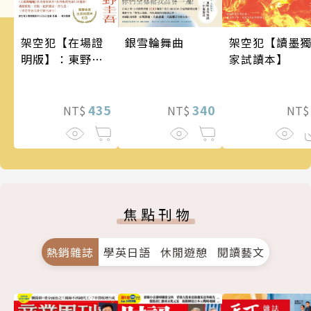
架空犯【在場證
銀雪輪舞曲
架空犯【讀墨
明版】：東野圭
家試讀本】
吾出道40週年紀
念！《天鵝與蝙
蝠》系列重磅新
435
340
NT$
NT$
NT
作！
焦點刊物
熱銷雜誌
學英日語
休閒遊憩
閱讀藝文