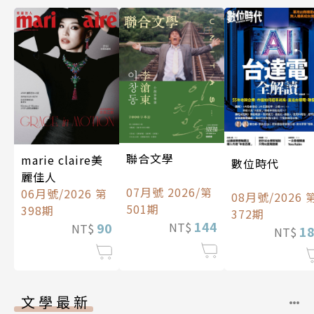
聯合文學
marie claire美
數位時代
麗佳人
07月號 2026/第
06月號/2026 第
08月號/2026 
501期
398期
372期
144
90
NT$
NT$
1
NT$
文學最新