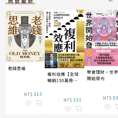
商管最新
老錢思維
學會理財，世
複利效應【全球
開始發光
暢銷150萬冊・
經典新修版】
315
NT$
3
NT$
331
NT$