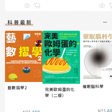
科普最新
催眠腦科學
藝數摺學2
完美歐姆蛋的化
學（二版）
4
NT$
489
NT$