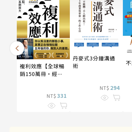
丹麥式3分鐘溝通
不
術
複利效應【全球暢
銷150萬冊・經典
新修版】
294
NT$
331
NT$