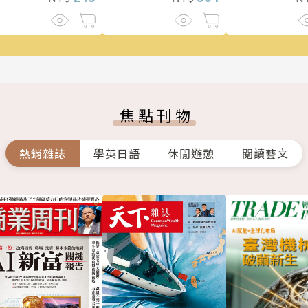
焦點刊物
熱銷雜誌
學英日語
休閒遊憩
閱讀藝文