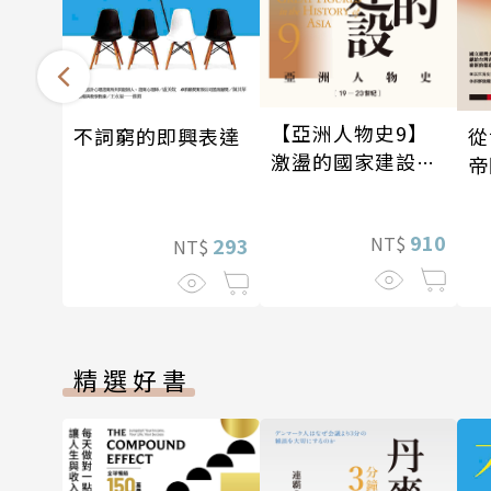
【亞洲人物史9】
從
不詞窮的即興表達
激盪的國家建設
帝
〔19—20世紀〕
910
NT$
293
NT$
精選好書