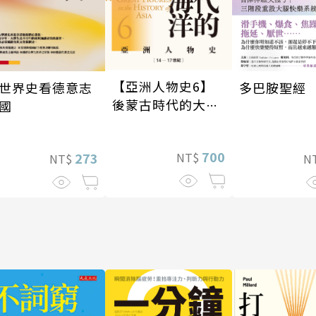
【亞洲人物史6】
世界史看德意志
多巴胺聖經
後蒙古時代的大陸
國
與海洋〔14—17世
紀〕
700
NT$
273
NT$
N