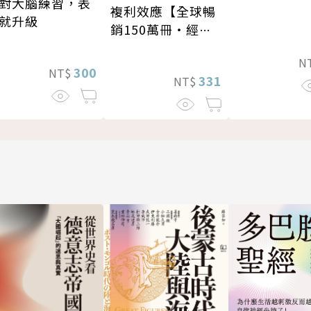
對大腦練習，表
複利效應【全球暢
就升級
銷150萬冊・經典
新修版】
N
300
NT$
331
NT$