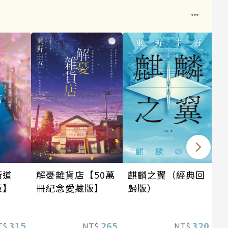
麒麟之翼（經典回
街道
解憂雜貨店【50萬
歸版）
版】
冊紀念愛藏版】
320
315
265
NT$
T$
NT$