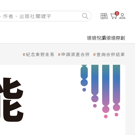
0
琅琅悅讀
琅琅原創
紀念東野圭吾
申請資產合併
查詢合併結果