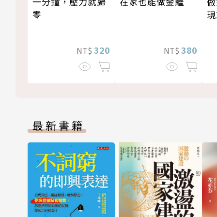
一分鐘，壓力就歸
在家也能做金繼
做
零
現
320
380
NT$
NT$
最新書籍