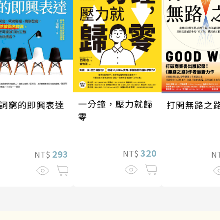
一分鐘，壓力就歸
打開無路之
詞窮的即興表達
零
320
293
NT$
N
NT$