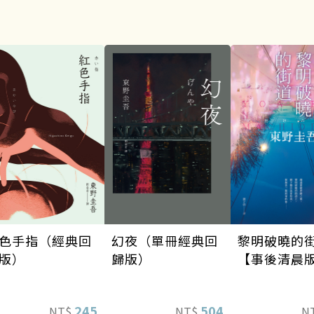
幻夜（單冊經典回
黎明破曉的
色手指（經典回
歸版）
【事後清晨
版）
504
245
NT$
N
NT$