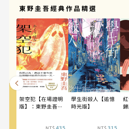
東野圭吾經典作品精選
架空犯【在場證明
學生街殺人【追憶
紅
版】：東野圭吾出
時光版】
歸
道40週年紀念！
《天鵝與蝙蝠》系
435
315
NT$
NT$
列重磅新作！