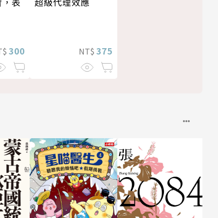
習，表
超級代理效應
300
375
T$
NT$