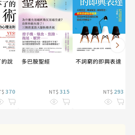
多巴胺聖經
了的說
不詞窮的即興表達
315
370
293
NT$
T$
NT$