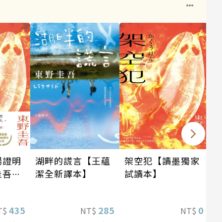
場證明
架空犯【讀墨獨家
湖畔的謊言【王蘊
圭吾出
試讀本】
潔全新譯本】
念！
蝠》系
435
0
285
T$
NT$
NT$
！