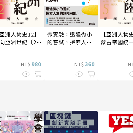
微實驗：透過微小
【亞洲人物史
亞洲人物史12】
的嘗試，探索人生
蒙古帝國統
向亞洲世紀〔20
的無限可能
大陸〔12—1
21世紀〕
紀〕
360
980
NT$
N
NT$