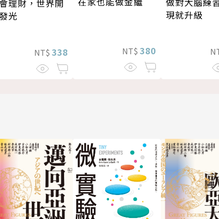
在家也能做金繼
做對大腦練
會理財，世界開
現就升級
發光
380
NT$
N
338
NT$