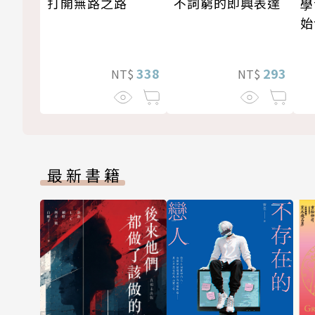
打開無路之路
不詞窮的即興表達
學
始
338
293
NT$
NT$
最新書籍