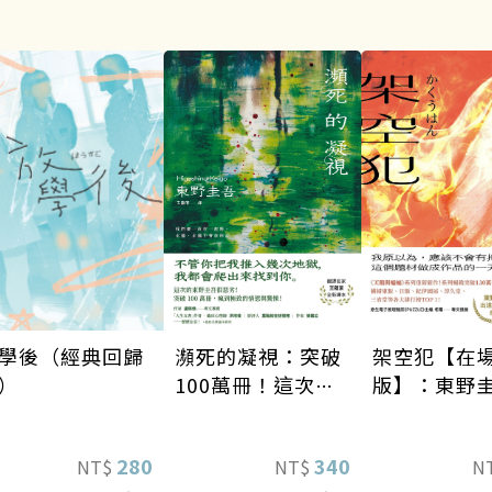
瀕死的凝視：突破
架空犯【在
學後（經典回歸
100萬冊！這次的
版】：東野
）
東野圭吾很惡劣！
道40週年紀
瘋到極致的情慾與
《天鵝與蝙
340
280
NT$
N
NT$
驚悚！
列重磅新作