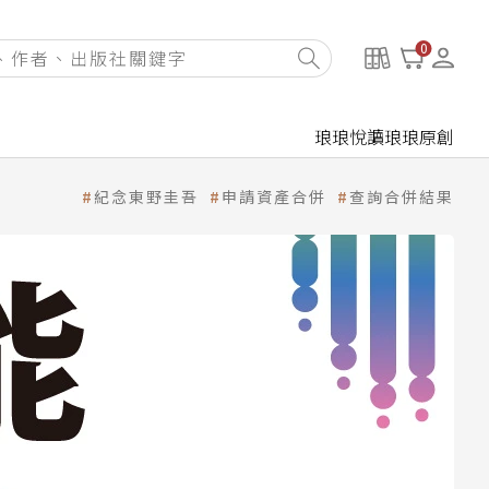
0
琅琅悅讀
琅琅原創
紀念東野圭吾
申請資產合併
查詢合併結果