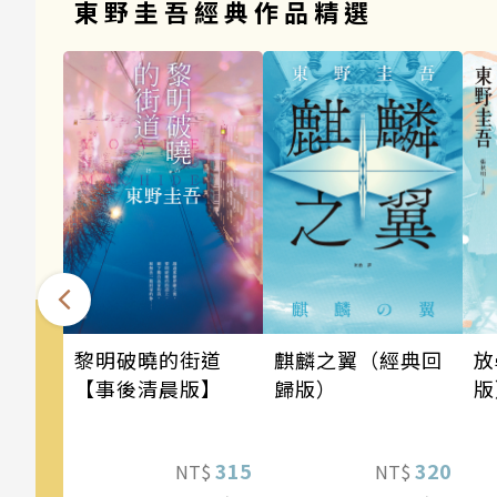
東野圭吾經典作品精選
麒麟之翼（經典回
黎明破曉的街道
放
歸版）
【事後清晨版】
版
320
315
NT$
NT$