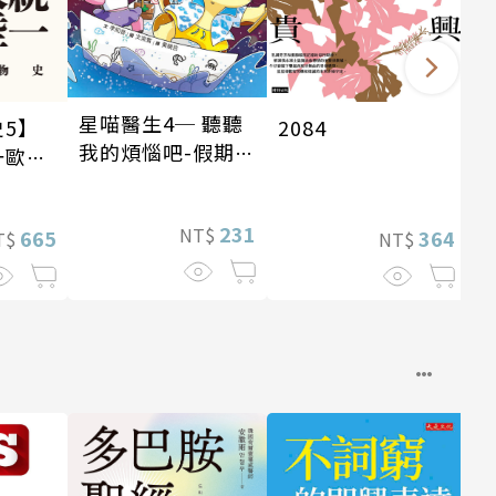
星喵醫生4─ 聽聽
2084
5】
我的煩惱吧-假期挑
一歐亞
戰
4世
231
NT$
364
665
NT$
T$