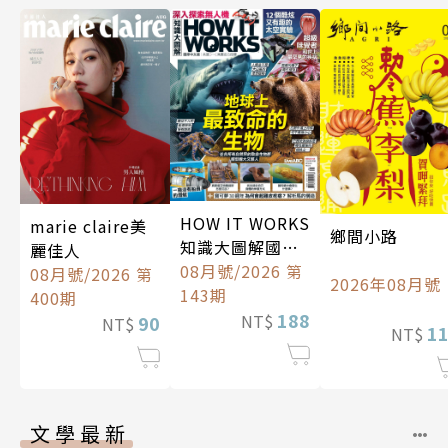
HOW IT WORKS
marie claire美
鄉間小路
知識大圖解國際
麗佳人
中文版
08月號/2026 第
08月號/2026 第
2026年08月號
143期
400期
188
NT$
90
NT$
1
NT$
文學最新