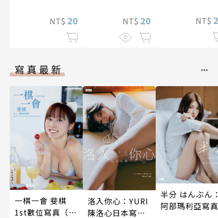
坊性能好過頭了
20
～ 第8話
20
NT$
NT$
NT$
寫真最新
半分 はんぶん
一棋一會 斐棋
洛入你心：YURI
阿部瑪利亞寫
1st數位寫真（含
陳洛心日本寫真