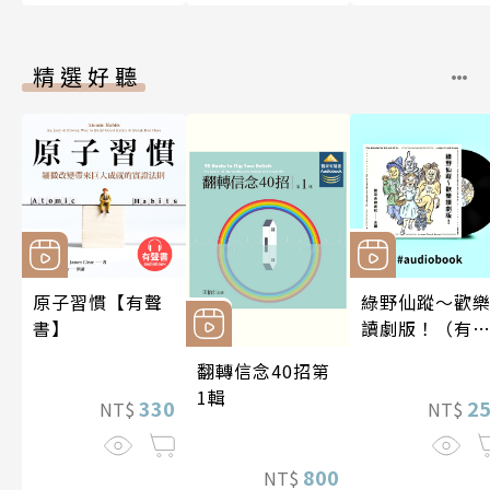
精選好聽
原子習慣【有聲
綠野仙蹤～歡
書】
讀劇版！（有
書）
翻轉信念40招第
1輯
330
2
NT$
NT$
800
NT$