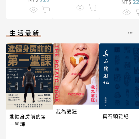
2
NT$
伽利略45
生活最新
我為薯狂
真石頭雜記
進健身房前的第
一堂課