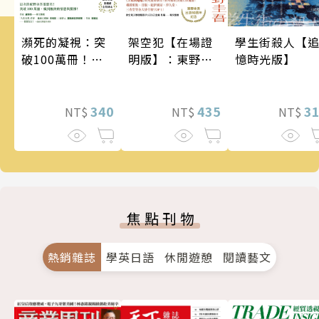
瀕死的凝視：突
架空犯【在場證
學生街殺人【
破100萬冊！這
明版】：東野圭
憶時光版】
次的東野圭吾很
吾出道40週年紀
惡劣！瘋到極致
念！《天鵝與蝙
的情慾與驚悚！
340
蝠》系列重磅新
435
3
NT$
NT$
NT$
作！
焦點刊物
熱銷雜誌
學英日語
休閒遊憩
閱讀藝文