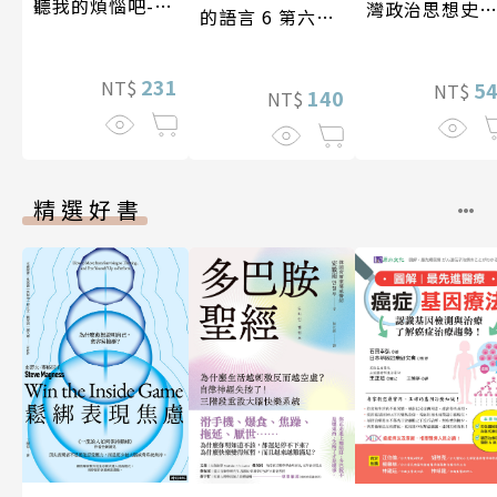
聽我的煩惱吧-實
灣政治思想史
的語言 6 第六屆
現自我
究
台灣房屋親情文
學獎作品合集
231
NT$
5
NT$
140
NT$
精選好書