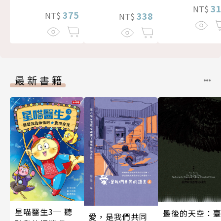
3
NT$
375
338
NT$
NT$
最新書籍
星喵醫生3─ 聽
最後的天空：
愛，是我們共同