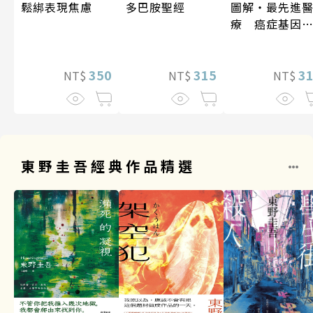
多巴胺聖經
鬆綁表現焦慮
圖解‧最先進
療 癌症基因
法
315
350
3
NT$
NT$
NT$
東野圭吾經典作品精選