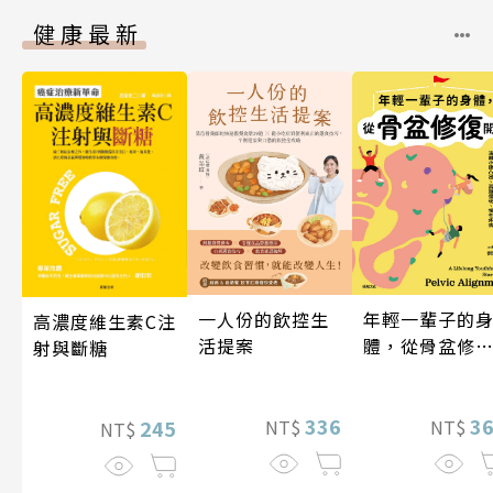
健康最新
年輕一輩子的
一人份的飲控生
高濃度維生素C注
體，從骨盆修
活提案
射與斷糖
開始：透過「
吸法×伸展×
動」，遠離小
3
336
245
NT$
NT$
NT$
凸出、肩頸僵
硬、慢性疼痛