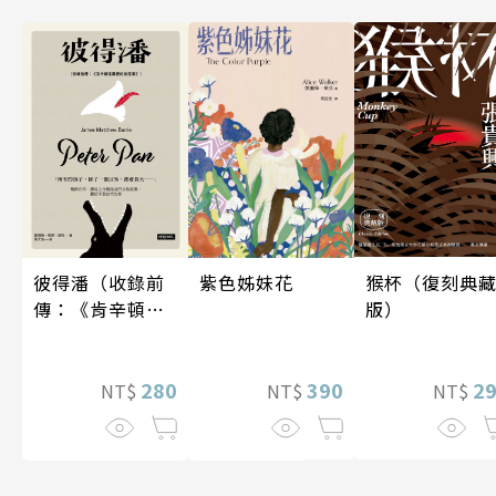
紫色姊妹花
彼得潘（收錄前
猴杯（復刻典
傳：《肯辛頓花
版）
園裡的彼得
潘》）
390
280
2
NT$
NT$
NT$