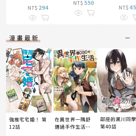
550
NT$
4
294
NT$
NT$
漫畫最新
鄰座的黑川同
強推宅宅婚！ 第
在異世界一隅舒
第40話
12話
適過手作生活～
女神大人給的工