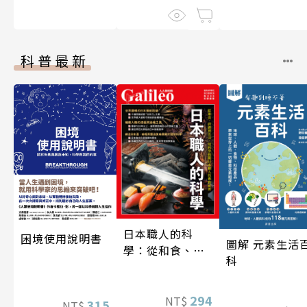
科普最新
日本職人的科
困境使用說明書
圖解 元素生活
學：從和食、清
科
酒到名刀，用科
學揭開日本職人
技藝的祕密 人人
294
NT$
315
NT$