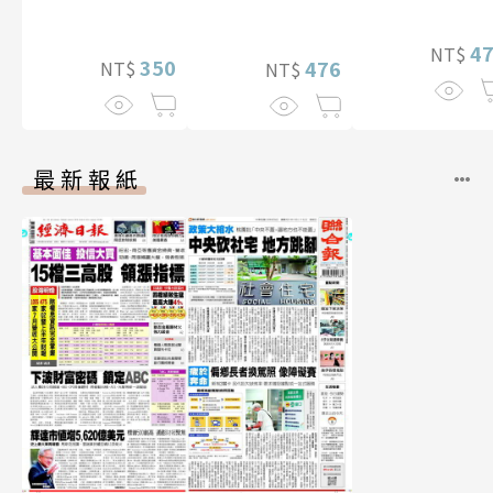
影音）
【電子書加贈40
幅獨享福利美
4
NT$
350
照】
476
NT$
NT$
最新報紙