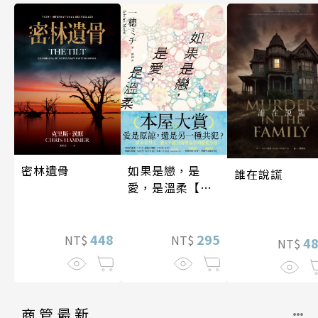
密林遺骨
如果是戀，是
誰在說謊
愛，是溫柔【限
時贈品版】
448
295
NT$
NT$
4
NT$
商管最新