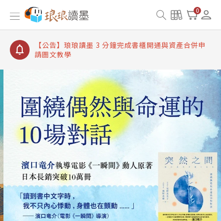
【公告】琅琅讀墨書櫃開通常見問題
0
【公告】琅琅讀墨 3 分鐘完成書櫃開通與資產合併申
請圖文教學
【公告】琅琅書店服務升級重要說明及資產合併結果
查詢
【公告】琅琅讀墨數位閱讀資產合併與書櫃開通申請