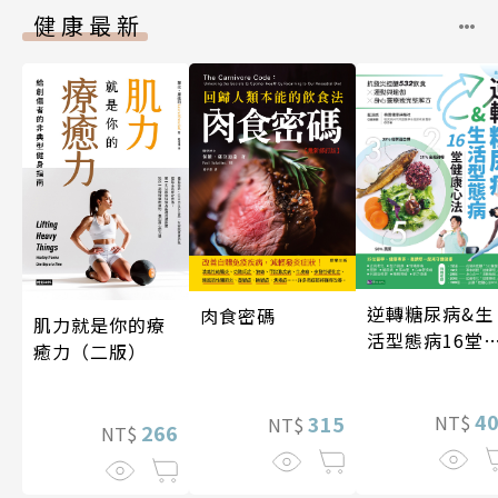
健康最新
逆轉糖尿病&生
肉食密碼
肌力就是你的療
活型態病16堂
癒力（二版）
康心法
4
315
NT$
NT$
266
NT$