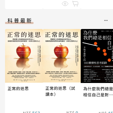
科普最新
正常的迷思（試
正常的迷思
為什麼我們總
讀本）
相信自己是對
的？（四版）
0
563
NT$
4
NT$