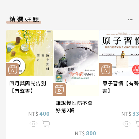
精選好聽
四月與陽光告別
原子習慣【有
【有聲書】
書】
誰說慢性病不會
好第2輯
400
3
NT$
NT$
800
NT$