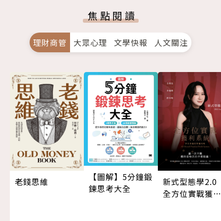
焦點閱讀
理財商管
大眾心理
文學快報
人文關注
【圖解】5分鐘鍛
老錢思維
新式型態學2.
鍊思考大全
全方位實戰獲
系統