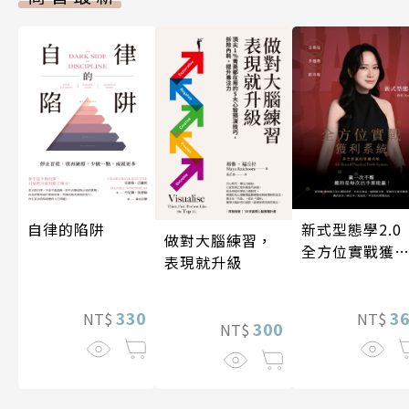
自律的陷阱
新式型態學2.
做對大腦練習，
全方位實戰獲
表現就升級
系統
330
3
NT$
NT$
300
NT$