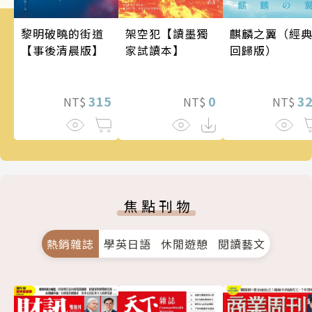
架空犯【讀墨獨
麒麟之翼（經
黎明破曉的街道
家試讀本】
回歸版）
【事後清晨版】
0
3
315
NT$
NT$
NT$
焦點刊物
熱銷雜誌
學英日語
休閒遊憩
閱讀藝文