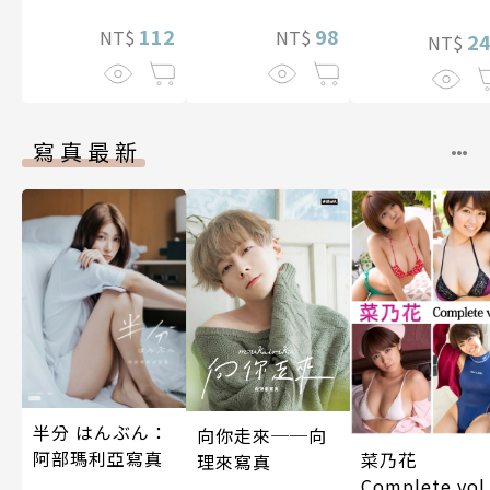
定特典】
112
98
NT$
NT$
2
NT$
寫真最新
半分 はんぶん：
向你走來──向
阿部瑪利亞寫真
菜乃花
理來寫真
Complete vol