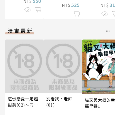
550
NT$
3
525
NT$
NT$
漫畫最新
這份戀愛一定超
別看我，老師
貓又與大叔的
甜美(02)～同居
(01)
福早餐1
篇～【含電子限