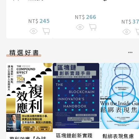
石島
266
NT$
245
NT$
3
NT$
精選好書
區塊鏈創新實踐
鬆綁表現焦慮
複利效應【全球