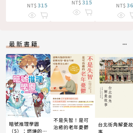
315
NT$
315
3
NT$
NT$
最新書籍
不是失智！是可
暗號推理學園
台北街角解憂
治癒的老年憂鬱
（5）：燃燒的寶
事