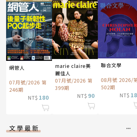
聯合文學
marie claire美
網管人
麗佳人
08月號 2026/
07月號/2026 第
07月號/2026 第
502期
399期
246期
1
90
NT$
NT$
180
NT$
文學最新