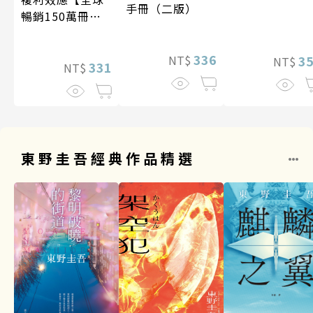
手冊（二版）
暢銷150萬冊・
經典新修版】
336
3
NT$
NT$
331
NT$
東野圭吾經典作品精選