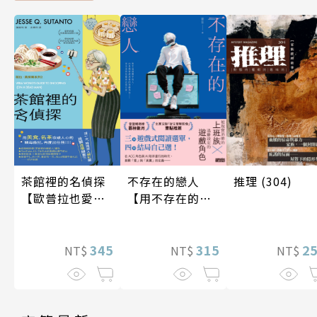
不存在的戀人
推理 (304)
茶館裡的名偵探
【用不存在的
【歐普拉也愛！
愛，治癒存在的
引爆國際說書網
孤獨】
紅數十萬則好評
315
2
《茶館裡的嫌疑
345
NT$
NT$
NT$
人》續作】