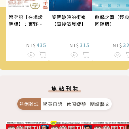
架空犯【在場證
麒麟之翼（經
黎明破曉的街道
明版】：東野圭
回歸版）
【事後清晨版】
吾出道40週年紀
念！《天鵝與蝙
蝠》系列重磅新
435
3
315
NT$
NT$
NT$
作！
焦點刊物
熱銷雜誌
學英日語
休閒遊憩
閱讀藝文