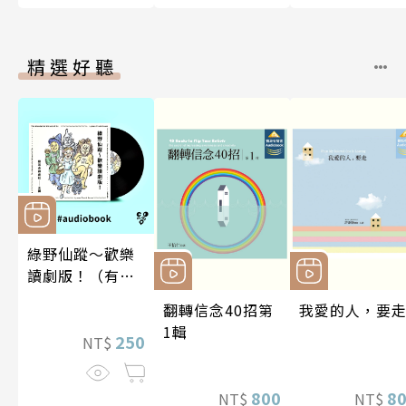
精選好聽
綠野仙蹤～歡樂
讀劇版！（有聲
書）
翻轉信念40招第
我愛的人，要
1輯
250
NT$
800
8
NT$
NT$