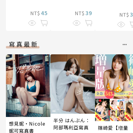
想到天差地遠的
兩人是甜蜜的現
45
39
NT$
NT$
NT$
在進行式～ 05
寫真最新
半分 はんぶん：
想見妮‧Nicole
阿部瑪利亞寫真
篠崎愛【増量
妮可寫真書