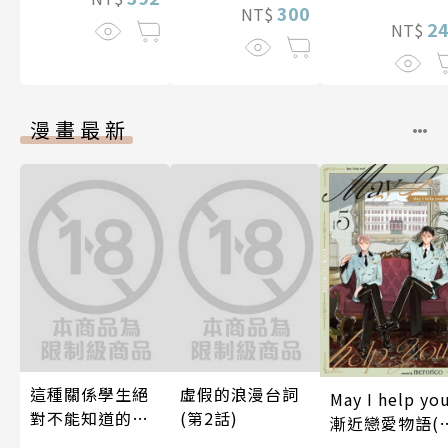
300
NT$
2
NT$
漫畫最新
這種關係學生絕
虛假的浪漫台詞
May I help yo
對不能知道的
(第2話)
漸近戀愛物語(
唷！～作夢也沒
5話)