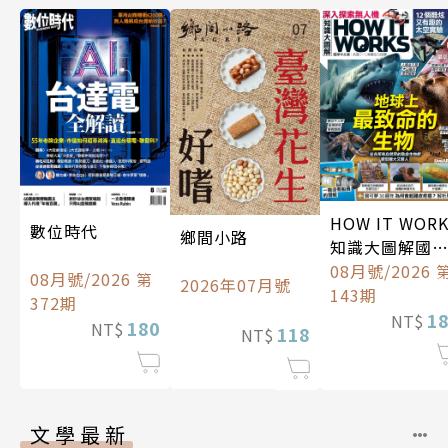
HOW IT WOR
數位時代
鄉間小路
知識大圖解國
中文版
08月號/2026 
08月號/2026 第
2026年07月號
143期
372期
1
NT$
180
NT$
118
NT$
文學最新