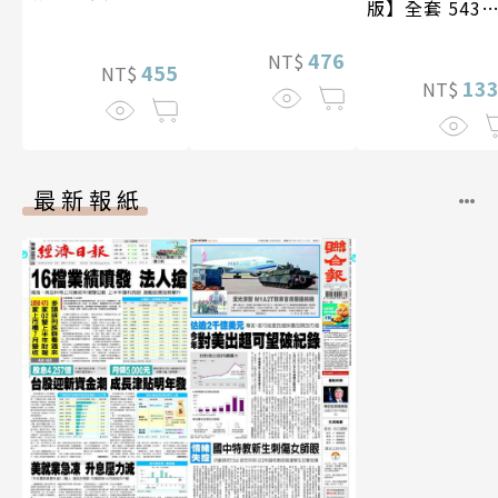
版】全套 543
＋追加贈送未
476
開照28張
NT$
455
NT$
13
NT$
最新報紙