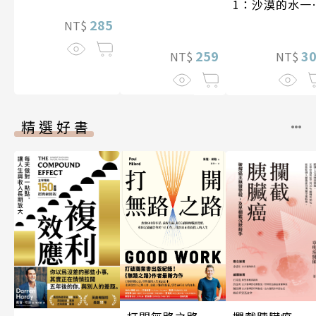
1：沙漠的水一
一千元？看懂
285
NT$
業經營的16個
259
式
3
NT$
NT$
精選好書