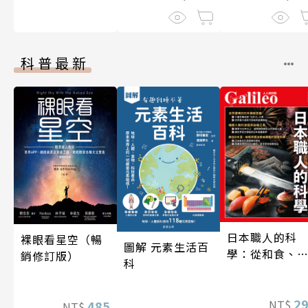
科普最新
日本職人的科
裸眼看星空（暢
圖解 元素生活百
學：從和食、
銷修訂版）
科
酒到名刀，用
學揭開日本職
技藝的祕密 人
2
NT$
485
NT$