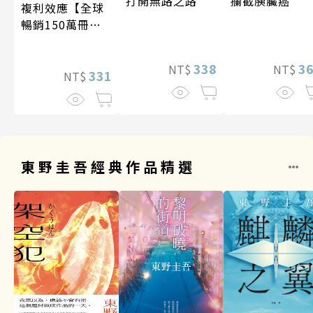
攔截胰臟癌
打開無路之路
複利效應【全球
暢銷150萬冊・
經典新修版】
3
338
NT$
NT$
331
NT$
東野圭吾經典作品精選