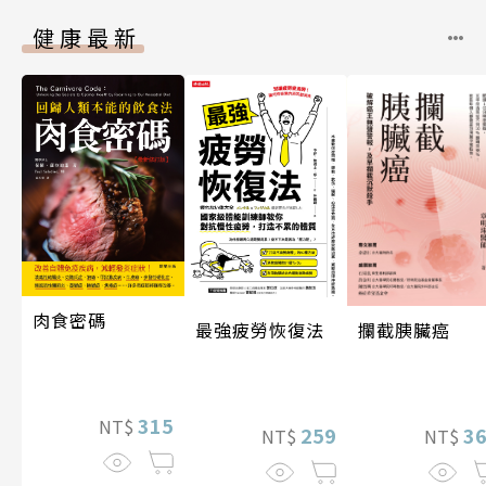
健康最新
肉食密碼
攔截胰臟癌
最強疲勞恢復法
315
NT$
3
259
NT$
NT$