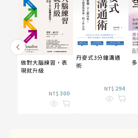
丹麥式3分鐘溝通
做對大腦練習，表
多
術
現就升級
294
NT$
300
NT$