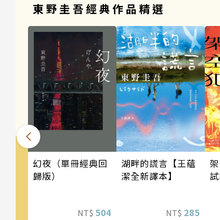
東野圭吾經典作品精選
架
幻夜（單冊經典回
湖畔的謊言【王蘊
試
歸版）
潔全新譯本】
504
285
NT$
NT$