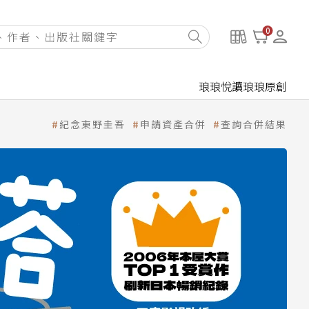
0
琅琅悅讀
琅琅原創
紀念東野圭吾
申請資產合併
查詢合併結果