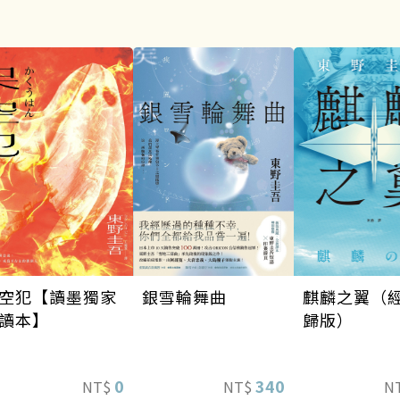
空犯【讀墨獨家
銀雪輪舞曲
麒麟之翼（
讀本】
歸版）
0
340
NT$
NT$
N