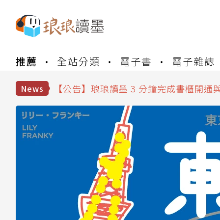
【公告】琅琅書店服務升級重要說明及
推薦
全站分類
電子書
電子雜誌
【公告】琅琅讀墨數位閱讀資產合併與
【公告】琅琅讀墨書櫃開通常見問題
【公告】琅琅讀墨 3 分鐘完成書櫃開通
News
【公告】琅琅書店服務升級重要說明及
【公告】琅琅讀墨數位閱讀資產合併與