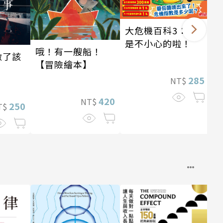
大危機百科3：我
是不小心的啦！
哦！有一艘船！
做了該
【冒險繪本】
285
NT$
420
NT$
250
T$