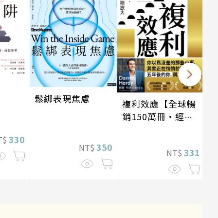
鬆綁表現焦慮
複利效應【全球暢
銷150萬冊・經典
新修版】
330
T$
350
NT$
331
NT$