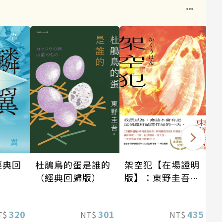
架空犯【在場證明
經典回
杜鵑鳥的蛋是誰的
版】：東野圭吾出
（經典回歸版）
道40週年紀念！
《天鵝與蝙蝠》系
435
320
301
NT$
T$
NT$
列重磅新作！