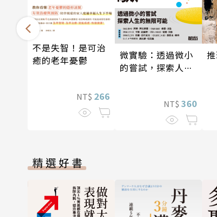
不是失智！是可治
微實驗：透過微小
推
癒的老年憂鬱
的嘗試，探索人生
的無限可能
266
NT$
360
NT$
精選好書