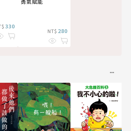
勇氣賦能
330
T$
280
NT$