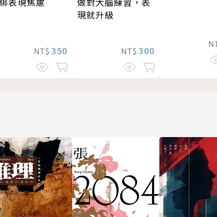
做對大腦練習，表
綁表現焦慮
現就升級
N
300
350
NT$
NT$