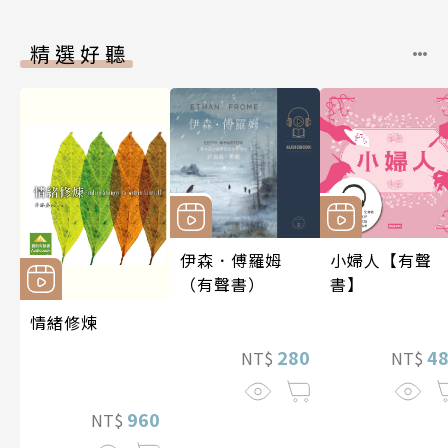
精選好聽
伊森．傅羅姆
小婦人【有聲
（有聲書）
書】
情緒修煉
280
4
NT$
NT$
960
NT$