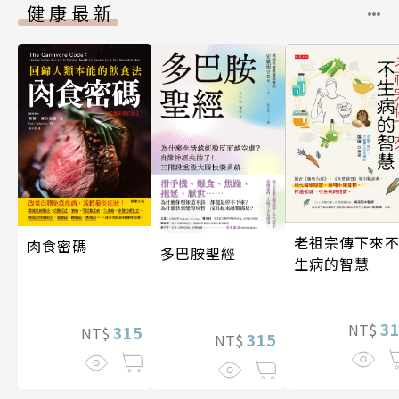
健康最新
老祖宗傳下來
肉食密碼
多巴胺聖經
生病的智慧
3
NT$
315
NT$
315
NT$