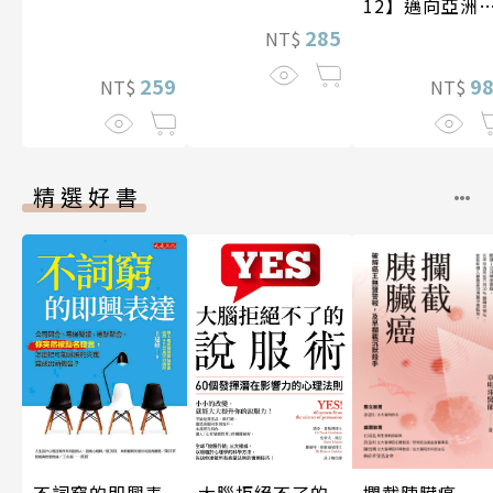
12】邁向亞洲
紀〔20—21世
285
NT$
紀〕
259
9
NT$
NT$
精選好書
攔截胰臟癌