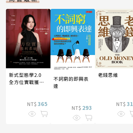
新式型態學2.0
老錢思維
不詞窮的即興表
全方位實戰獲利
達
系統
365
3
NT$
NT$
293
NT$