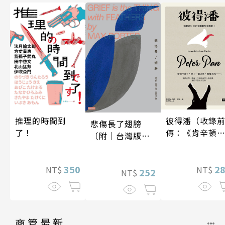
彼得潘（收錄
推理的時間到
悲傷長了翅膀
傳：《肯辛頓
了！
〔附｜台灣版獨
園裡的彼得
家授權作者手寫
潘》）
問候印簽〕
2
350
NT$
NT$
252
NT$
商管最新