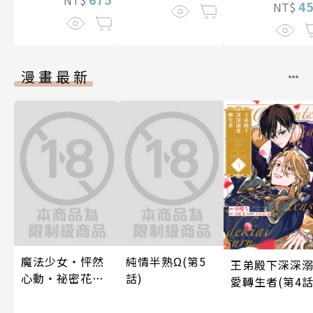
NT$
4
NT$
漫畫最新
魔法少女・怦然
純情半熟Ω(第5
王弟殿下深深
心動・祕密花招
話)
愛轉生者(第4話
(第3話)