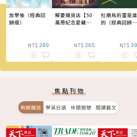
解憂雜貨店【50
放學後（經典回
杜鵑鳥的蛋是
萬冊紀念愛藏
歸版）
的（經典回歸
版】
版）
265
280
3
NT$
NT$
NT$
焦點刊物
熱銷雜誌
學英日語
休閒遊憩
閱讀藝文