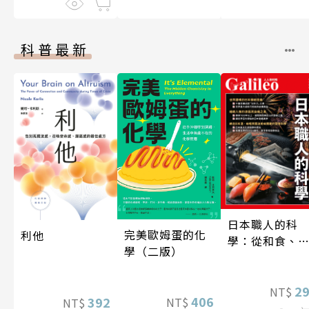
科普最新
日本職人的科
完美歐姆蛋的化
利他
學：從和食、
學（二版）
酒到名刀，用
學揭開日本職
技藝的祕密 人
2
NT$
406
392
NT$
NT$
伽利略45