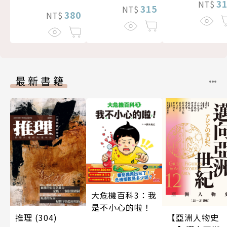
3
NT$
315
NT$
380
NT$
最新書籍
大危機百科3：我
是不小心的啦！
推理 (304)
【亞洲人物史