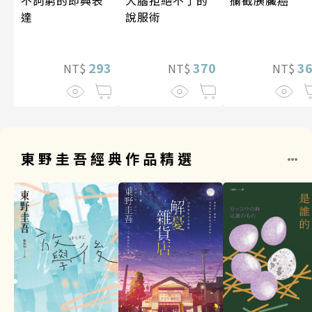
不詞窮的即興表
大腦拒絕不了的
達
說服術
3
293
370
NT$
NT$
NT$
東野圭吾經典作品精選