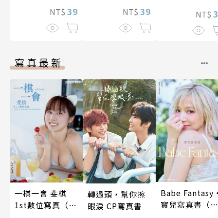
39
39
NT$
NT$
NT$
寫真最新
Babe Fantasy
一棋一會 斐棋
轉過頭，幫你擦
寶兒寫真書（
1st數位寫真（含
眼淚 CP寫真書
贈多張未公開
影音）