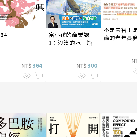
不是失智！
富小孩的商業課
084
癒的老年憂
1：沙漠的水一瓶
一千元？看懂商業
經營的16個模式
N
300
364
NT$
NT$