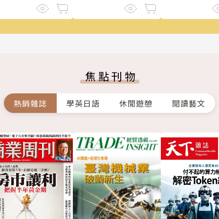
焦點刊物
熱銷雜誌
學英日語
休閒遊憩
閱讀藝文