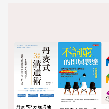
丹麥式3分鐘溝通