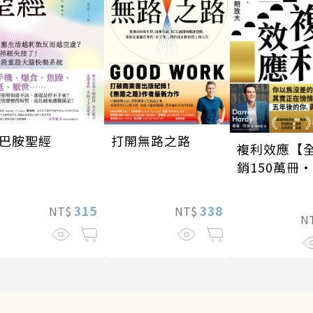
巴胺聖經
打開無路之路
複利效應【
銷150萬冊
新修版】
315
338
NT$
NT$
N