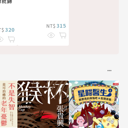
力就歸
315
NT$
320
T$