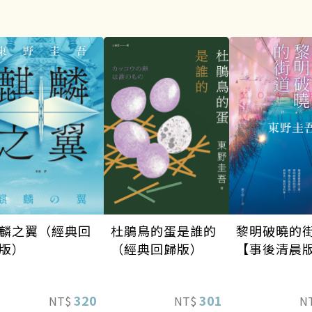
麟之翼（經典回
黎明破曉的
杜鵑鳥的蛋是誰的
版）
【事後清晨
（經典回歸版）
320
301
NT$
N
NT$