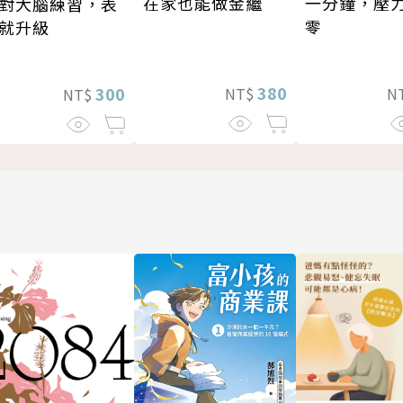
一分鐘，壓
在家也能做金繼
對大腦練習，表
零
就升級
380
300
N
NT$
NT$