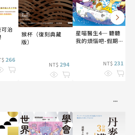
是可治
星喵醫生4─ 聽聽
猴杯（復刻典藏
鬱
我的煩惱吧-假期挑
版）
戰
266
T$
231
NT$
294
NT$