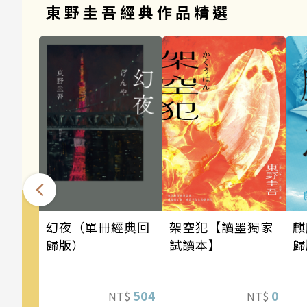
東野圭吾經典作品精選
架空犯【讀墨獨家
幻夜（單冊經典回
麒
試讀本】
歸版）
歸
0
504
NT$
NT$