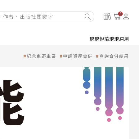
0
琅琅悅讀
琅琅原創
紀念東野圭吾
申請資產合併
查詢合併結果