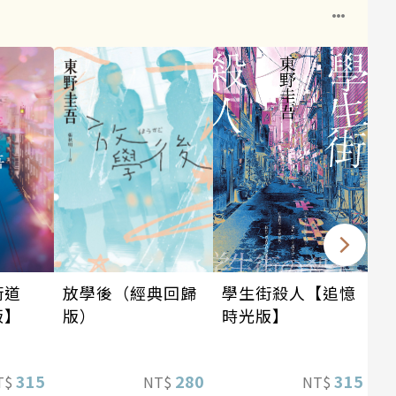
學生街殺人【追憶
街道
放學後（經典回歸
時光版】
版】
版）
315
315
280
NT$
T$
NT$