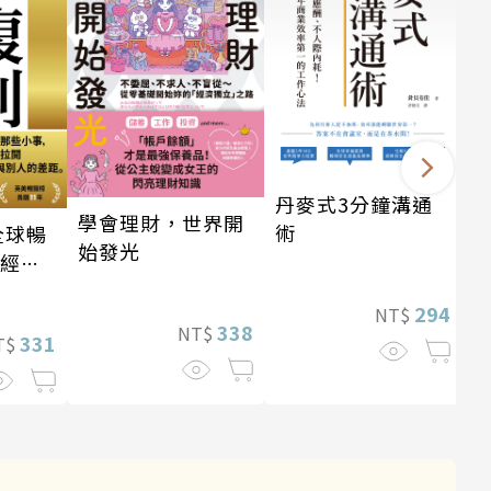
丹麥式3分鐘溝通
學會理財，世界開
術
全球暢
始發光
・經典
294
NT$
338
NT$
331
T$