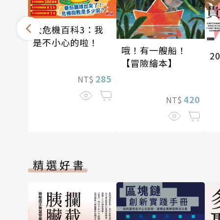
大危機百科3：我
是不小心的啦！
哦！有一艘船！
2
【冒險繪本】
285
NT$
420
NT$
精選好書