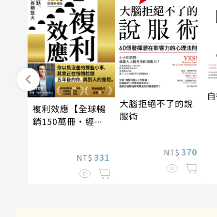
自
大腦拒絕不了的說
複利效應【全球暢
服術
銷150萬冊・經典
新修版】
370
NT$
331
NT$