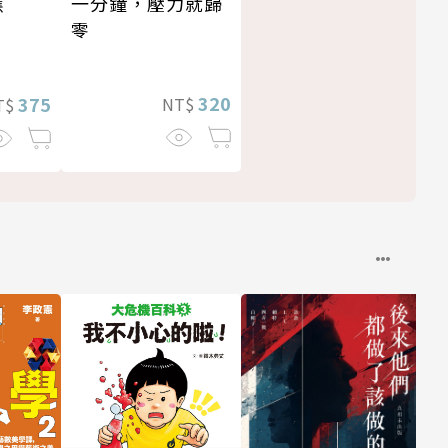
一分鐘，壓力就歸
應
零
320
375
NT$
T$
2