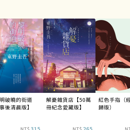
明破曉的街道
解憂雜貨店【50萬
紅色手指（
事後清晨版】
冊紀念愛藏版】
歸版）
315
265
NT$
NT$
N