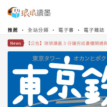
【公告】琅琅書店服務升級重要說明及
推薦
全站分類
電子書
電子雜誌
【公告】琅琅讀墨數位閱讀資產合併與
【公告】琅琅讀墨書櫃開通常見問題
【公告】琅琅讀墨 3 分鐘完成書櫃開通
News
【公告】琅琅書店服務升級重要說明及
【公告】琅琅讀墨數位閱讀資產合併與