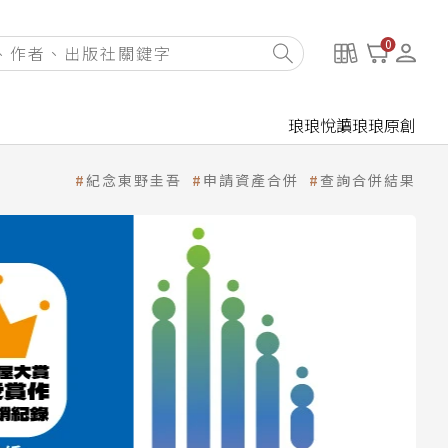
0
琅琅悅讀
琅琅原創
紀念東野圭吾
申請資產合併
查詢合併結果