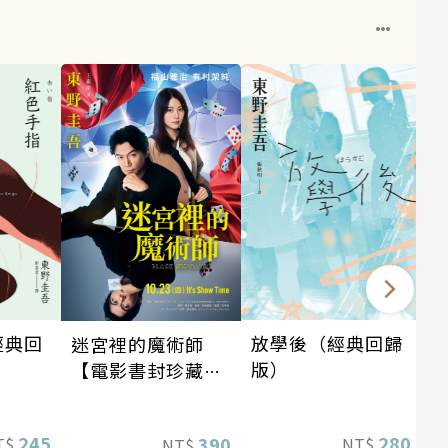
1
經典回
放學後（經典回歸
迷宮裡的魔術師
版）
【電影書封珍藏
版】
245
280
390
T$
NT$
NT$