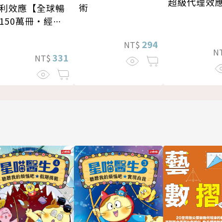
超級代理效
術
利效應【全球暢
150萬冊・經典
修版】
294
NT$
N
331
NT$