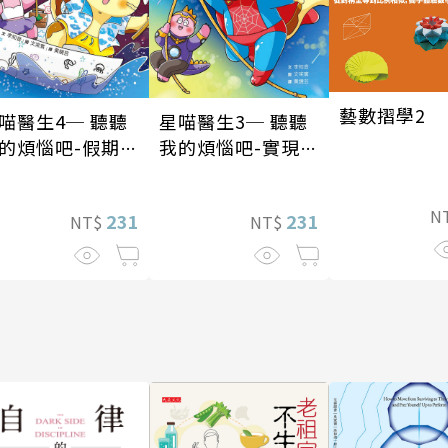
藝數摺學2
喵醫生4─ 聽聽
星喵醫生3─ 聽聽
的煩惱吧-假期挑
我的煩惱吧-實現自
我
N
231
231
NT$
NT$