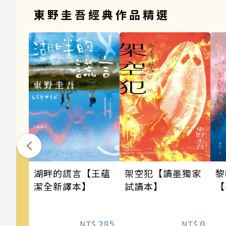
東野圭吾經典作品精選
架空犯【讀墨獨家
湖畔的謊言【王蘊
黎
試讀本】
潔全新譯本】
【
0
285
NT$
NT$