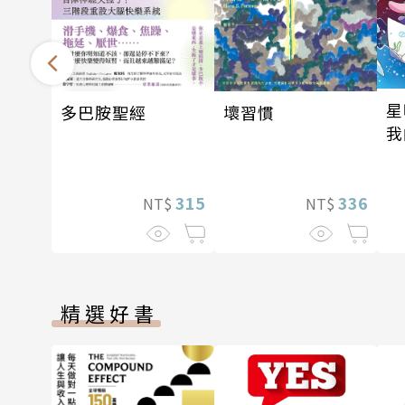
星
多巴胺聖經
壞習慣
我
戰
315
336
NT$
NT$
精選好書