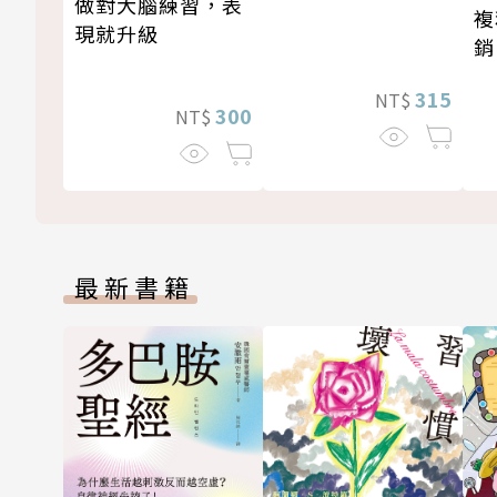
做對大腦練習，表
複
現就升級
銷
新
315
NT$
300
NT$
最新書籍