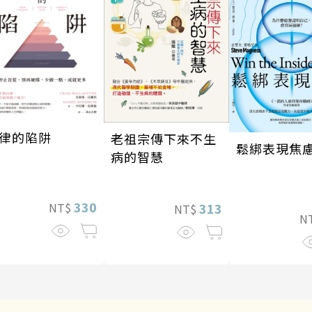
律的陷阱
老祖宗傳下來不生
鬆綁表現焦
病的智慧
330
313
NT$
NT$
N