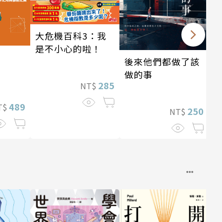
大危機百科3：我
是不小心的啦！
後來他們都做了該
做的事
285
NT$
489
T$
250
NT$