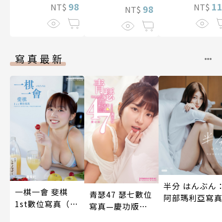
98
1
NT$
NT$
98
NT$
寫真最新
半分 はんぶん
一棋一會 斐棋
青瑟47 瑟七數位
阿部瑪利亞寫
1st數位寫真（含
寫真—慶功版
影音）
（含影音）