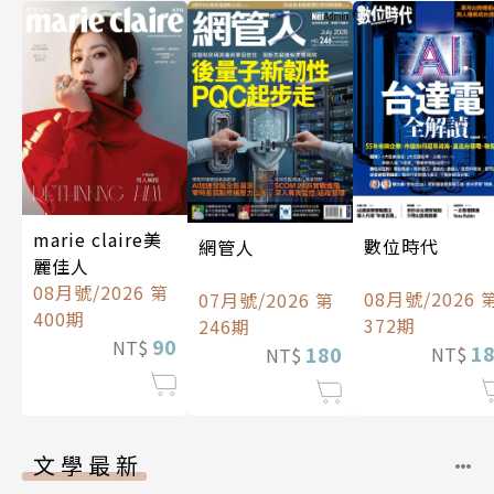
marie claire美
數位時代
網管人
麗佳人
08月號/2026 第
08月號/2026 
07月號/2026 第
400期
372期
246期
90
NT$
1
180
NT$
NT$
文學最新