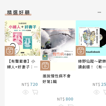
精選好聽
【有聲套書】小
綠野仙蹤～歡
婦人+好妻子：路
讀劇版！（有
易莎．梅．艾考
書）
誰說慢性病不會
特作品精選
好第1輯
720
2
NT$
NT$
800
NT$