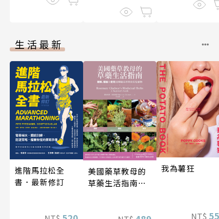
生活最新
我為薯狂
進階馬拉松全
美國藥草教母的
書．最新修訂
草藥生活指南
（二版）
5
NT$
520
489
NT$
NT$