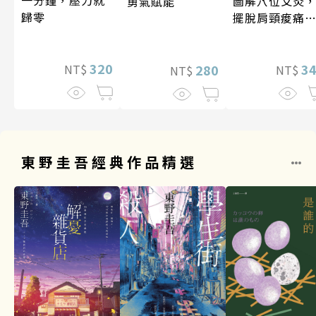
一分鐘，壓力就
圖解穴位艾灸
勇氣賦能
歸零
擺脫肩頸痠痛
失眠、經痛和
祕
320
3
280
NT$
NT$
NT$
東野圭吾經典作品精選