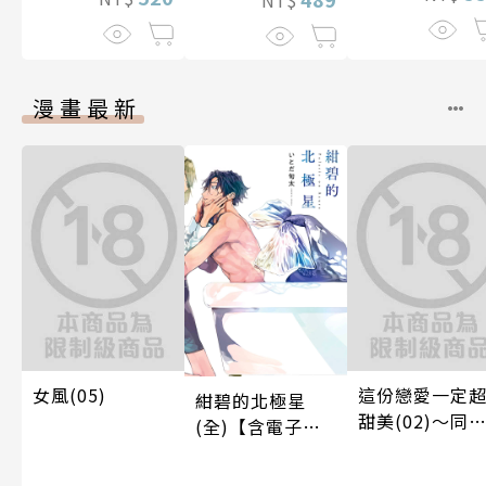
漫畫最新
女風(05)
這份戀愛一定
紺碧的北極星
甜美(02)～同
(全)【含電子限
篇～【含電子
定特典】
定特典】