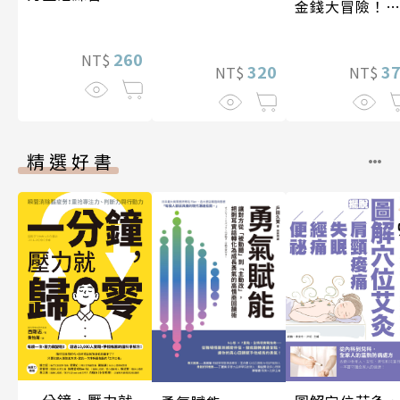
金錢大冒險！
(3•完結)龐氏
局？我才不上
260
NT$
320
3
NT$
NT$
精選好書