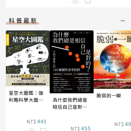
科普最新
星空大圖鑑：伽
脆弱的一瞬
為什麼我們總是
利略科學大圖鑑
相信自己是對
25
的？（四版）
441
NT$
4
NT$
455
NT$