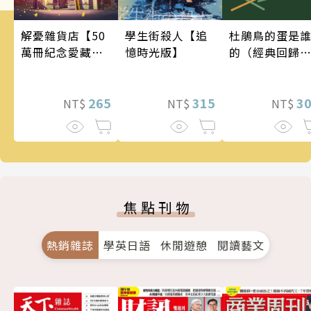
學生街殺人【追
解憂雜貨店【50
杜鵑鳥的蛋是
憶時光版】
萬冊紀念愛藏
的（經典回歸
版】
版）
315
265
3
NT$
NT$
NT$
焦點刊物
熱銷雜誌
學英日語
休閒遊憩
閱讀藝文