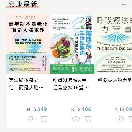
健康最新
逆轉糖尿病&生
更年期不是老
呼吸療法的力
活型態病16堂健
化，而是大腦重
康心法
組
406
349
6
NT$
NT$
NT$