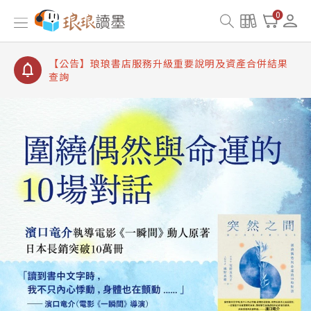
【公告】琅琅讀墨書櫃開通常見問題
0
【公告】琅琅讀墨 3 分鐘完成書櫃開通與資產合併申
請圖文教學
【公告】琅琅書店服務升級重要說明及資產合併結果
查詢
【公告】琅琅讀墨數位閱讀資產合併與書櫃開通申請