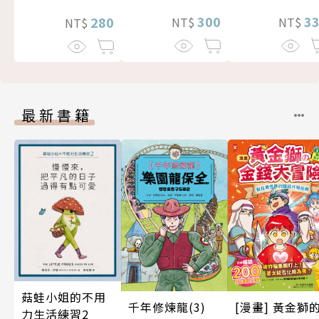
300
3
280
NT$
NT$
NT$
最新書籍
菇蛙小姐的不用
千年修煉龍(3)
[漫畫] 黃金獅
力生活練習2