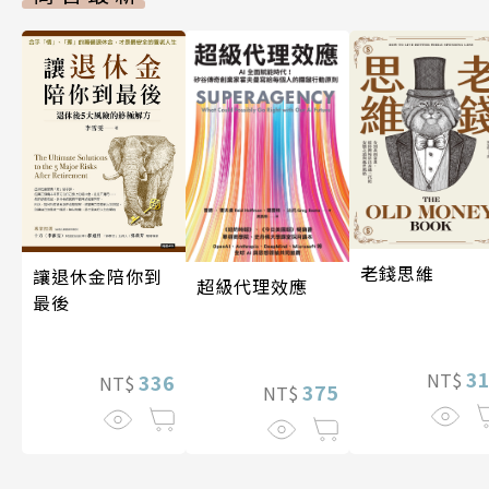
老錢思維
讓退休金陪你到
超級代理效應
最後
3
NT$
336
NT$
375
NT$