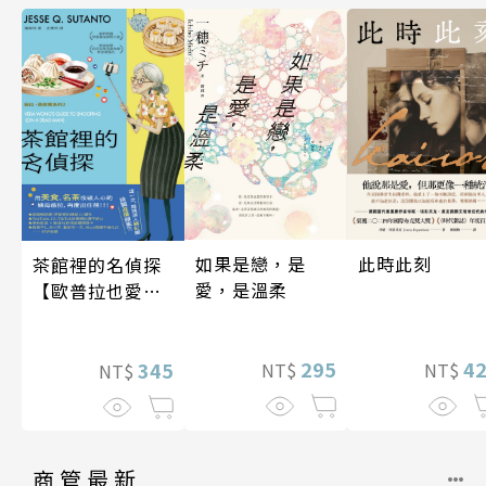
如果是戀，是
此時此刻
茶館裡的名偵探
愛，是溫柔
【歐普拉也愛！
引爆國際說書網
紅數十萬則好評
295
4
《茶館裡的嫌疑
345
NT$
NT$
NT$
人》續作】
商管最新