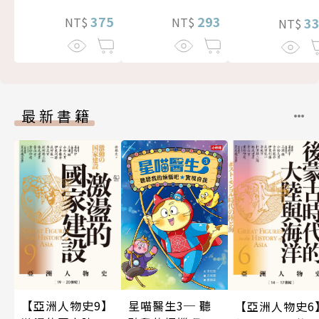
375
293
3
NT$
NT$
NT$
最新書籍
星喵醫生3─ 聽
【亞洲人物史9】
【亞洲人物史6