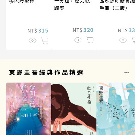
一分鐘，壓力就
區塊鏈創新實
多巴胺聖經
歸零
手冊（二版）
320
3
315
NT$
NT$
NT$
東野圭吾經典作品精選