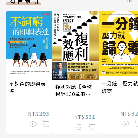
商管最新
一分鐘，壓力
不詞窮的即興表
複利效應【全球
歸零
達
暢銷150萬冊・
經典新修版】
3
293
NT$
NT$
331
NT$