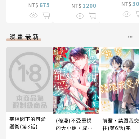
3
NT$
675
NT$
1200
NT$
漫畫最新
宰相閣下的可愛
(條漫)不受重視
前輩，請跟我
護衛(第3話)
的大小姐，成了
往(第6話)完
皇帝一族寵愛的