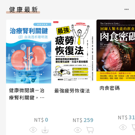
健康最新
肉食密碼
健康微閱讀－治
最強疲勞恢復法
療腎利關鍵，血
液透析聰明選
3
NT$
0
259
NT$
NT$