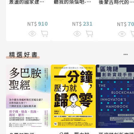
聽我的煩惱吧-實
激盪的國家建設
後蒙古時代的
現自我
〔19—20世紀〕
陸與海洋〔14
17世紀〕
231
910
7
NT$
NT$
NT$
精選好書