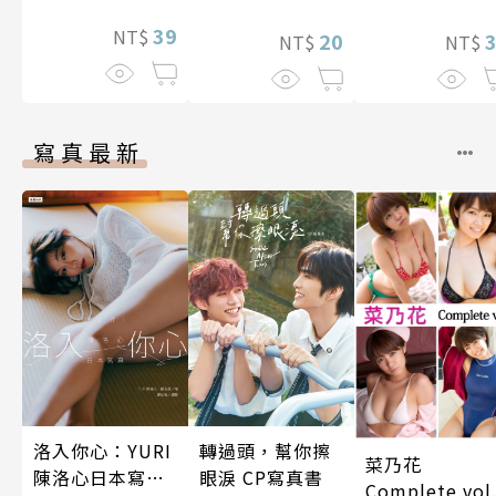
照顧人(第4話)
39
NT$
20
NT$
NT$
寫真最新
洛入你心：YURI
轉過頭，幫你擦
菜乃花
陳洛心日本寫真
眼淚 CP寫真書
Complete vol