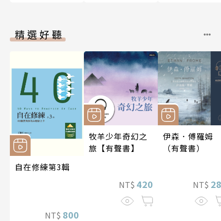
精選好聽
牧羊少年奇幻之
伊森．傅羅姆
旅【有聲書】
（有聲書）
自在修練第3輯
420
2
NT$
NT$
800
NT$