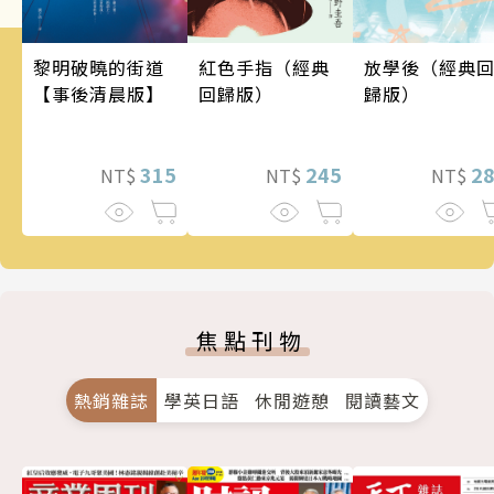
黎明破曉的街道
紅色手指（經典
放學後（經典
【事後清晨版】
回歸版）
歸版）
315
245
2
NT$
NT$
NT$
焦點刊物
熱銷雜誌
學英日語
休閒遊憩
閱讀藝文