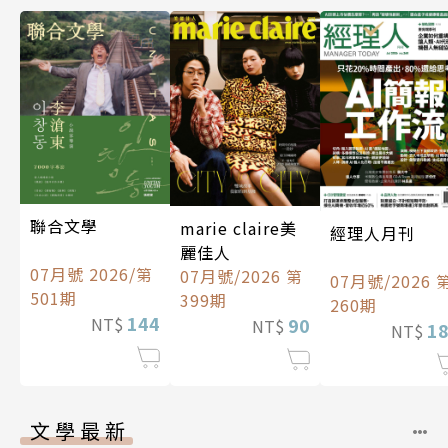
聯合文學
marie claire美
經理人月刊
麗佳人
07月號 2026/第
07月號/2026 第
07月號/2026 
501期
399期
260期
144
90
NT$
NT$
1
NT$
文學最新