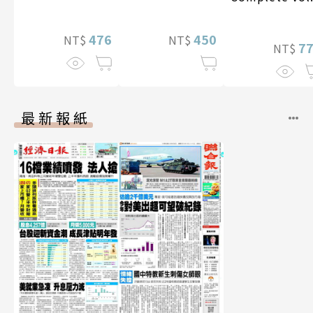
【電子書加贈40
幅獨享福利美
照】
476
450
NT$
NT$
7
NT$
最新報紙