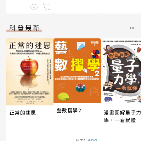
科普最新
藝數摺學2
漫畫圖解量子
正常的迷思
學，一看就懂
489
NT$