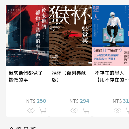
後來他們都做了
不存在的戀人
猴杯（復刻典藏
該做的事
【用不存在的
版）
愛，治癒存在
孤獨】
250
3
294
NT$
NT$
NT$