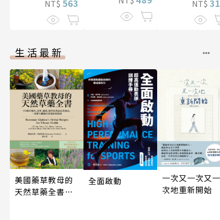
3
563
NT$
NT$
生活最新
一次又一次又
美國藥草教母的
全面啟動
次地重新開始
天然草藥全書
（二版）