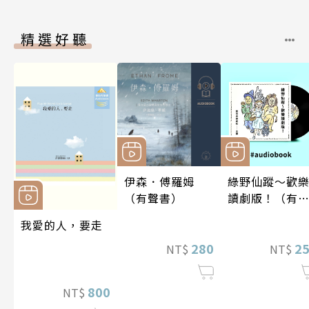
精選好聽
伊森．傅羅姆
綠野仙蹤～歡
（有聲書）
讀劇版！（有
書）
我愛的人，要走
280
2
NT$
NT$
800
NT$