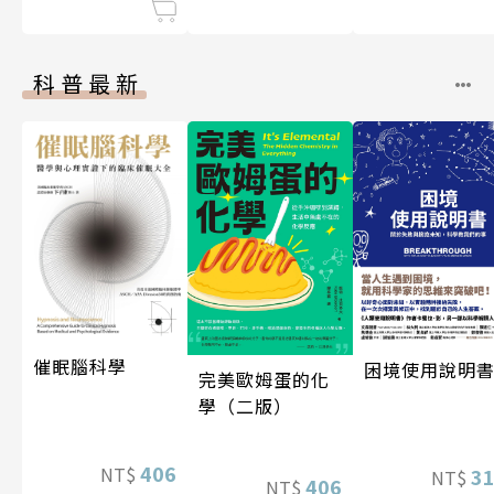
科普最新
催眠腦科學
困境使用說明
完美歐姆蛋的化
學（二版）
406
NT$
3
NT$
406
NT$