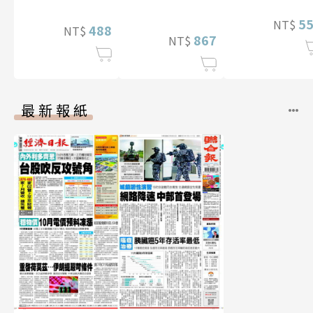
張 百川晴香
片）
BEST＋
5
NT$
488
NT$
867
NT$
最新報紙