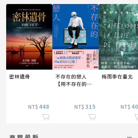
密林遺骨
梅雨季在臺北
不存在的戀人
【用不存在的
愛，治癒存在的
孤獨】
448
4
315
NT$
NT$
NT$
商管最新