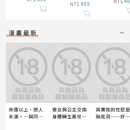
4
NT$
455
NT$
漫畫最新
命運以上，戀人
喪女與公主交換
其實我的性慾
未滿。―與同期α
身體轉生異世界
無底洞……好
的情愛契約―(第
跟王子愛到心好
吞噬、佔據我