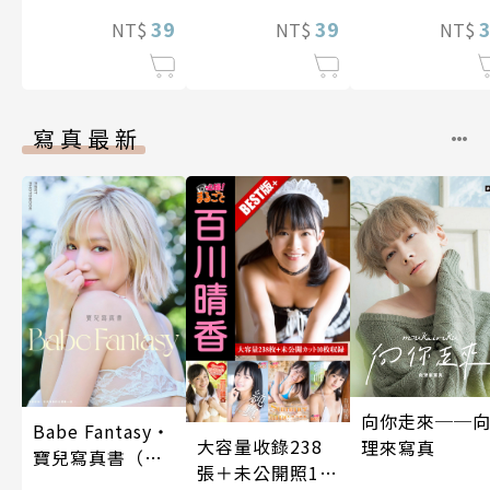
14話)完
癢快吻我…(第16
前不良上司。(
39
話)
39
16話)
NT$
NT$
NT$
寫真最新
向你走來──
Babe Fantasy‧
大容量收錄238
理來寫真
寶兒寫真書（加
張＋未公開照10
贈多張未公開照