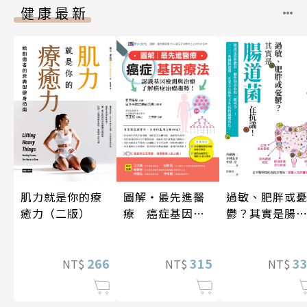
健康最新
肌力就是你的療
圖解‧最先進醫
過敏、肥胖或
癒力（二版）
療 癌症基因療
鬱？其實是腸
法
菌在抗議！
266
315
3
NT$
NT$
NT$