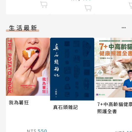
生活最新
我為薯狂
7+中高齡貓健
真石頭雜記
照護全書
550
NT$