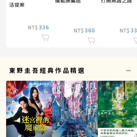
攔截胰臟癌
打開無路之路
活提案
336
NT$
360
3
NT$
NT$
東野圭吾經典作品精選