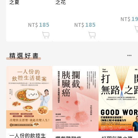
之夏
之花
1
NT$
185
185
NT$
NT$
精選好書
一人份的飲控生