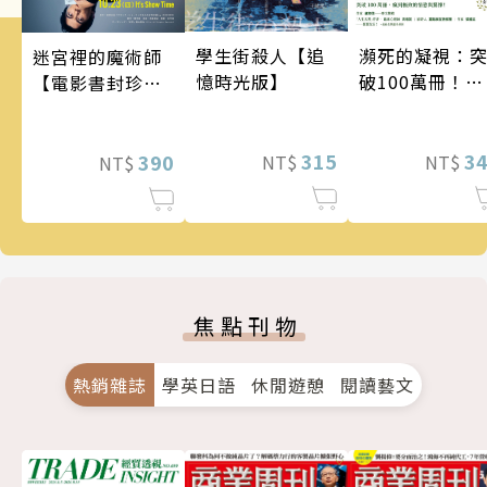
瀕死的凝視：
學生街殺人【追
迷宮裡的魔術師
破100萬冊！這
憶時光版】
【電影書封珍藏
次的東野圭吾
版】
惡劣！瘋到極
的情慾與驚悚
3
315
390
NT$
NT$
NT$
焦點刊物
熱銷雜誌
學英日語
休閒遊憩
閱讀藝文