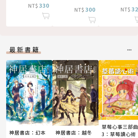
330
NT$
3
300
NT$
NT$
最新書籍
草莓心事三部
神居書店：幻本
神居書店：越冬
3：草莓讀心術