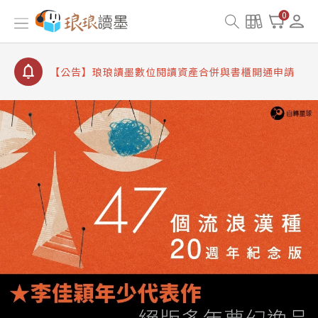
【公告】8/10、8/13 行動網路降速演練提醒
0
【公告】琅琅讀墨數位閱讀資產合併與書櫃開通申請
【公告】琅琅讀墨書櫃開通常見問題
【公告】琅琅讀墨 3 分鐘完成書櫃開通與資產合併申
請圖文教學
【公告】琅琅書店服務升級重要說明及資產合併結果
查詢
【公告】8/10、8/13 行動網路降速演練提醒