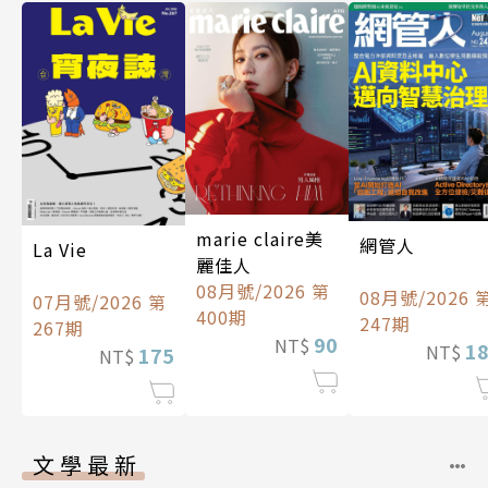
marie claire美
網管人
La Vie
麗佳人
08月號/2026 第
08月號/2026 
07月號/2026 第
400期
247期
267期
90
NT$
1
NT$
175
NT$
文學最新