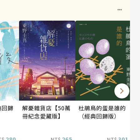
解憂雜貨店【50萬
典回歸
杜鵑鳥的蛋是誰的
冊紀念愛藏版】
（經典回歸版）
265
280
301
NT$
T$
NT$