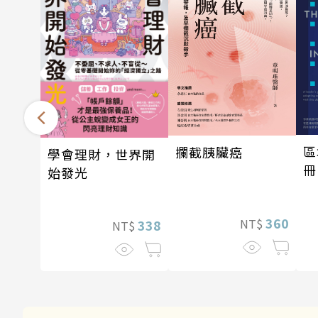
區
攔截胰臟癌
學會理財，世界開
冊
始發光
360
NT$
338
NT$