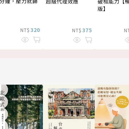
分鐘，壓力就歸
超級代理效應
破框能力【
版】
320
375
NT$
NT$
N