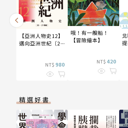
哦！有一艘船！
北
【亞洲人物史12】
【冒險繪本】
提
邁向亞洲世紀〔20
—21世紀〕
420
NT$
980
NT$
精選好書