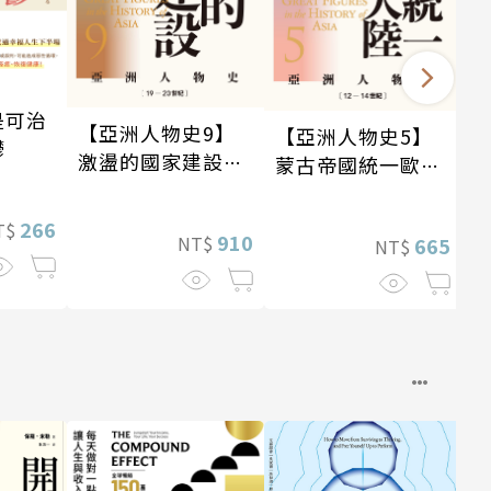
是可治
【亞洲人物史9】
【亞洲人物史5】
鬱
激盪的國家建設
蒙古帝國統一歐亞
〔19—20世紀〕
大陸〔12—14世
紀〕
266
T$
910
NT$
665
NT$