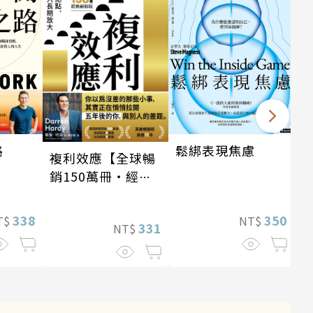
路
鬆綁表現焦慮
複利效應【全球暢
銷150萬冊・經典
新修版】
338
350
T$
NT$
331
NT$