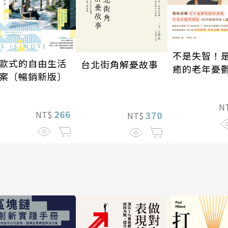
不是失智！
歐式的自由生活
台北街角解憂故事
癒的老年憂
案〔暢銷新版〕
N
266
NT$
370
NT$