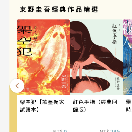
東野圭吾經典作品精選
架空犯【讀墨獨家
學
紅色手指（經典回
試讀本】
時
歸版）
0
245
NT$
NT$