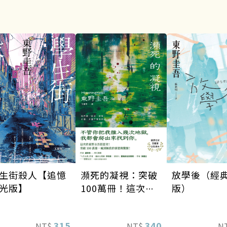
瀕死的凝視：突破
生街殺人【追憶
放學後（經
100萬冊！這次的
光版】
版）
東野圭吾很惡劣！
瘋到極致的情慾與
340
315
NT$
NT$
N