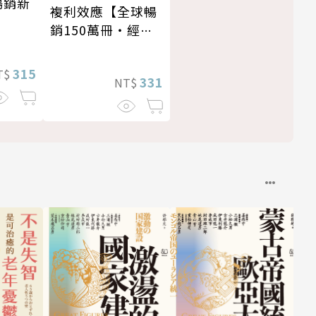
暢銷新
複利效應【全球暢
銷150萬冊・經典
新修版】
315
T$
331
NT$