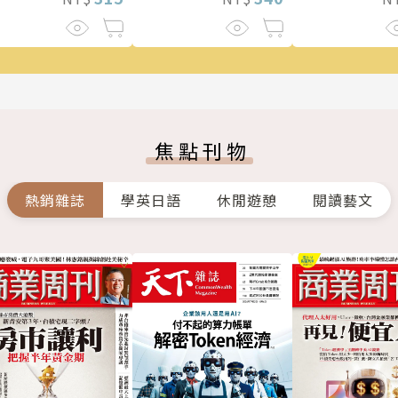
驚悚！
焦點刊物
熱銷雜誌
學英日語
休閒遊憩
閱讀藝文